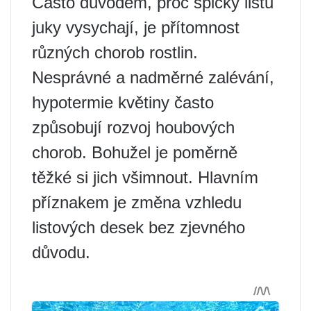
Často důvodem, proč špičky listů
juky vysychají, je přítomnost
různých chorob rostlin.
Nesprávné a nadměrné zalévání,
hypotermie květiny často
způsobují rozvoj houbových
chorob. Bohužel je poměrně
těžké si jich všimnout. Hlavním
příznakem je změna vzhledu
listových desek bez zjevného
důvodu.