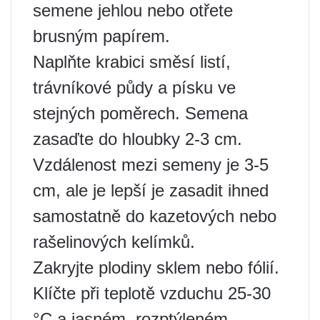
semene jehlou nebo otřete
brusným papírem.
Naplňte krabici směsí listí,
trávníkové půdy a písku ve
stejných poměrech. Semena
zasaďte do hloubky 2-3 cm.
Vzdálenost mezi semeny je 3-5
cm, ale je lepší je zasadit ihned
samostatně do kazetových nebo
rašelinových kelímků.
Zakryjte plodiny sklem nebo fólií.
Klíčte při teplotě vzduchu 25-30
°C a jasném, rozptýleném