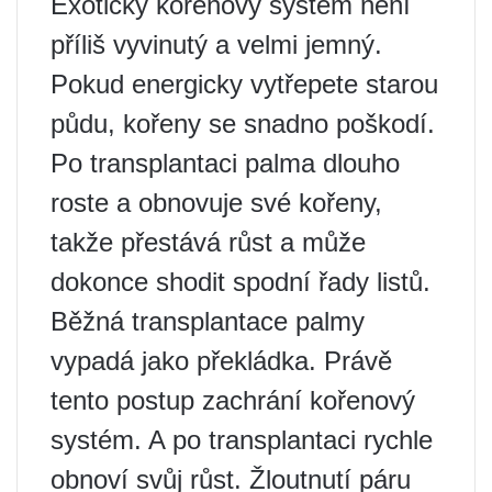
Exotický kořenový systém není
příliš vyvinutý a velmi jemný.
Pokud energicky vytřepete starou
půdu, kořeny se snadno poškodí.
Po transplantaci palma dlouho
roste a obnovuje své kořeny,
takže přestává růst a může
dokonce shodit spodní řady listů.
Běžná transplantace palmy
vypadá jako překládka. Právě
tento postup zachrání kořenový
systém. A po transplantaci rychle
obnoví svůj růst. Žloutnutí páru