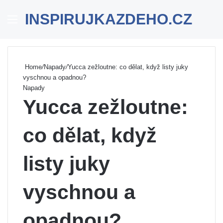
INSPIRUJKAZDEHO.CZ
Menu
Se
Home
/
Napady
/
Yucca zežloutne: co dělat, když listy juky
vyschnou a opadnou?
Napady
Yucca zežloutne:
co dělat, když
listy juky
vyschnou a
opadnou?