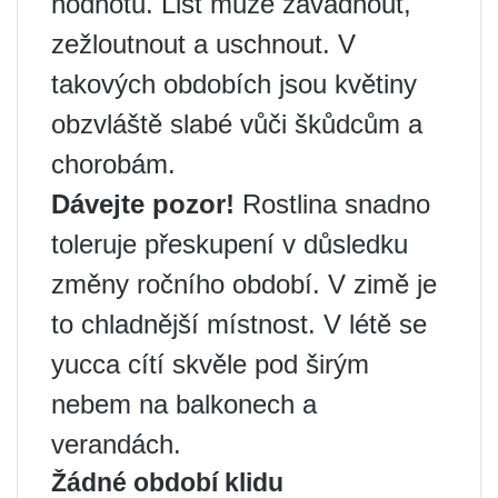
hodnotu. List může zavadnout,
zežloutnout a uschnout. V
takových obdobích jsou květiny
obzvláště slabé vůči škůdcům a
chorobám.
Dávejte pozor!
Rostlina snadno
toleruje přeskupení v důsledku
změny ročního období. V zimě je
to chladnější místnost. V létě se
yucca cítí skvěle pod širým
nebem na balkonech a
verandách.
Žádné období klidu