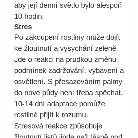
aby její denní světlo bylo alespoň
10 hodin.
Stres
Po zakoupení rostliny může dojít
ke žloutnutí a vysychání zeleně.
Jde o reakci na prudkou změnu
podmínek zadržování, vybavení a
osvětlení. S přesazováním palmy
do nové půdy není třeba spěchat.
10-14 dní adaptace pomůže
rostlině přijít k rozumu.
Stresová reakce způsobuje
žloutnutí listů jinde než těsně pod