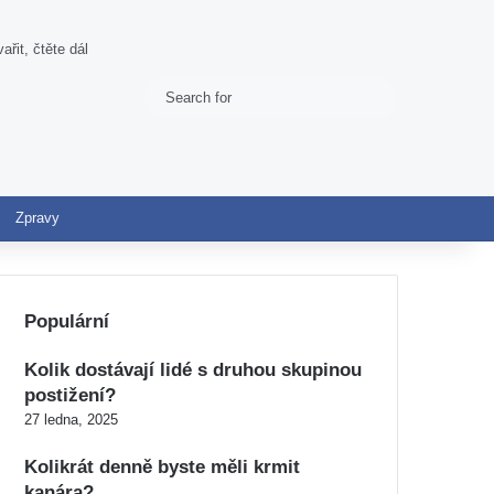
ařit, čtěte dál
Search
Switch skin
for
Zpravy
Populární
Kolik dostávají lidé s druhou skupinou
postižení?
27 ledna, 2025
Kolikrát denně byste měli krmit
kanára?