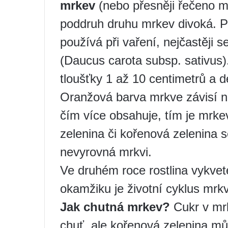
mrkev
(nebo přesněji řečeno mr
poddruh druhu mrkev divoká. Po
používá při vaření, nejčastěji s
(Daucus carota subsp. sativus)
tloušťky 1 až 10 centimetrů a d
Oranžová barva mrkve závisí na
čím více obsahuje, tím je mrkev
zelenina či kořenová zelenina 
nevyrovná mrkvi.
Ve druhém roce rostlina vykvet
okamžiku je životní cyklus mrk
Jak chutná mrkev?
Cukr v mrk
chuť, ale kořenová zelenina mů