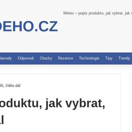
Mrkev – popis produktu, jak vybrat, jak v
DEHO.CZ
Pinterest
Navody
Odpovedi
Otazky
Recenze
Technologie
Tipy
Trendy
it, čtěte dál
oduktu, jak vybrat,
l