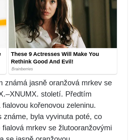
 známá jasně oranžová mrkev se
X.–XNUMX. století. Předtím
 fialovou kořenovou zeleninu.
 známe, byla vyvinuta poté, co
 fialová mrkev se žlutooranžovými
ala se jasně oranžovou.