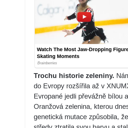
Trochu historie zeleniny.
Nám
do Evropy rozšířila až v XNUM
Evropané jedli převážně bílou a
Oranžová zelenina, kterou dnes
genetická mutace způsobila, že
středy ztratila svou barvu a st