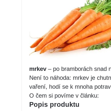
mrkev
– po bramborách snad ne
Není to náhoda: mrkev je chutná
vaření, hodí se k mnoha potrav
O čem si povíme v článku:
Popis produktu