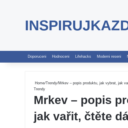
INSPIRUJKAZ
Doporuceni
Hodnoceni
Lifehacks
Moderni reseni
Home
/
Trendy
/
Mrkev – popis produktu, jak vybrat, jak vař
Trendy
Mrkev – popis pr
jak vařit, čtěte dá