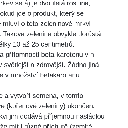
kev setá) je dvouletá rostlina,
kud jde o produkt, který se
e mluví o této zeleninové mrkvi
. Taková zelenina obvykle dorůstá
élky 10 až 25 centimetrů.
 přítomnosti beta-karotenu v ní:
 světlejší a zdravější. Žádná jiná
se v množství betakarotenu
e a vytvoří semena, v tomto
ve (kořenové zeleniny) ukončen.
vi jim dodává příjemnou nasládlou
že mít i různé příchutě (zemité