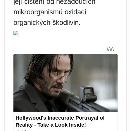
její čištění od nežádoucích
mikroorganismů oxidací
organických škodlivin.