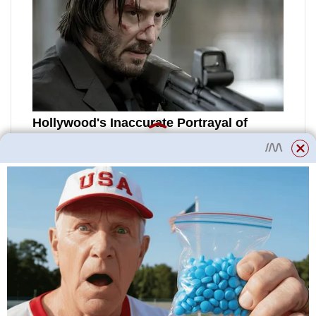
Důležité!
Během čištění nesmí
být zásobník zakryt víkem,
protože aktivní kyslík musí volně
unikat.
Všechny klady a zápory