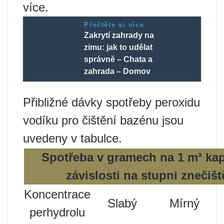
více.
Přečtěte si více
Zakrytí zahrady na
zimu: jak to udělat
správně – Chata a
zahrada – Domov
Přibližné dávky spotřeby peroxidu
vodíku pro čištění bazénu jsou
uvedeny v tabulce.
Spotřeba v gramech na 1 m³ kap
závislosti na stupni znečišt
Koncentrace
Slabý
Mírný
perhydrolu