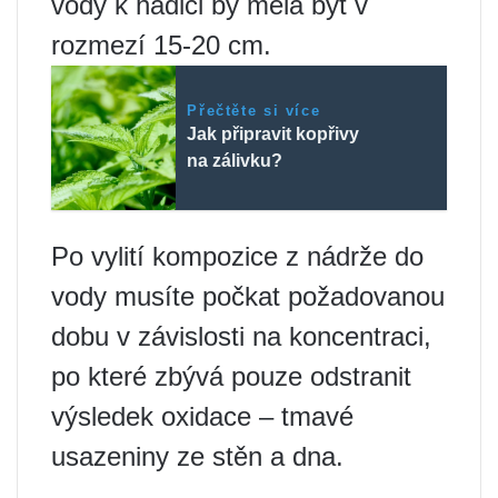
vody k hadici by měla být v
rozmezí 15-20 cm.
Přečtěte si více
Jak připravit kopřivy
na zálivku?
Po vylití kompozice z nádrže do
vody musíte počkat požadovanou
dobu v závislosti na koncentraci,
po které zbývá pouze odstranit
výsledek oxidace – tmavé
usazeniny ze stěn a dna.