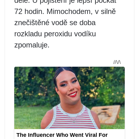
déle. U pojištění je lepší počkat
72 hodin. Mimochodem, v silně
znečištěné vodě se doba
rozkladu peroxidu vodíku
zpomaluje.