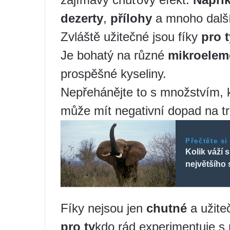
dezerty
,
přílohy
a mnoho dalšíc
Zvláště užitečné jsou fíky
pro t
Je bohatý na různé
mikroelem
prospěšné kyseliny.
Nepřehánějte to s množstvím,
může mít negativní dopad na tr
Přečtěte si
Kolik váží 
největšího 
Fíky nejsou jen
chutné
a užit
pro ty
kdo rád experimentuje s