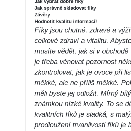
Jak vybrat dobré fíky
Jak správně skladovat fíky
Závěry
Hodnotit kvalitu informací!
Fíky jsou chutné, zdravé a výž
celkové zdraví a vitalitu. Abyst
musíte vědět, jak si v obchodě 
je třeba věnovat pozornost něk
zkontrolovat, jak je ovoce při l
měkké, ale ne příliš měkké. P
měli byste jej odložit. Mírný bí
známkou nízké kvality. To se d
kvalitních fíků je sladká, s ma
prodloužení trvanlivosti fíků je 