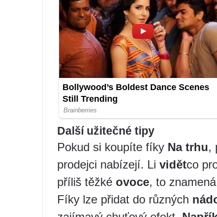
Další užitečné tipy
Pokud si koupíte fíky
Na trhu
,
prodejci nabízejí. Li
vidět
co pr
příliš těžké
ovoce
, to znamená,
Fíky lze přidat do různých
nád
zajímavý chuťový efekt.
Napří