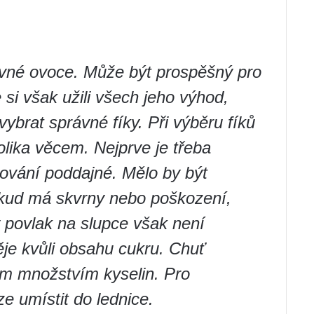
ivné ovoce. Může být prospěšný pro
e si však užili všech jeho výhod,
vybrat správné fíky. Při výběru fíků
olika věcem. Nejprve je třeba
isování poddajné. Mělo by být
okud má skvrny nebo poškození,
lý povlak na slupce však není
ěje kvůli obsahu cukru. Chuť
lým množstvím kyselin. Pro
lze umístit do lednice.