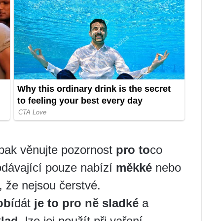
 pak věnujte pozornost
pro to
co
odávající pouze nabízí
měkké
nebo
 že nejsou čerstvé.
obí
dát
je to pro ně sladké
a
klad
, lze jej použít při vaření