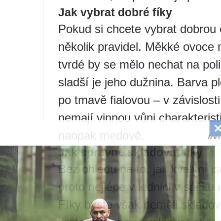
Jak vybrat dobré fíky
Pokud si chcete vybrat dobrou 
několik pravidel. Měkké ovoce n
tvrdé by se mělo nechat na poli
sladší je jeho dužnina. Barva p
po tmavě fialovou – v závislosti
nemají vinnou vůni charakterist
naopak medově.
Jak správně skladovat fíky
Bez ohledu na to, jak kvalitní js
proto nejlépe v lednici v sáčku 
Fíky byste však neměli sklado