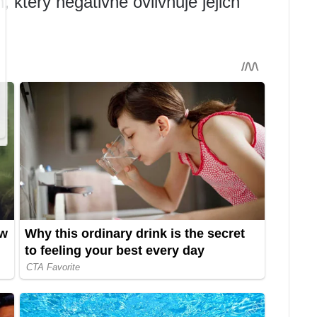
 který negativně ovlivňuje jejich