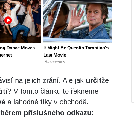
visí na jejich zrání. Ale jak
určit
že
ití
? V tomto článku to řekneme
vé
a lahodné fíky v obchodě.
ýběrem příslušného odkazu: