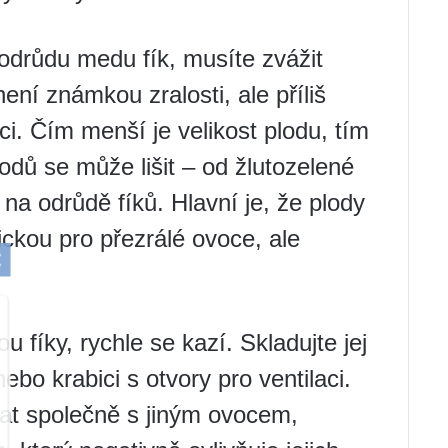
odrůdu medu fík, musíte zvážit
ení známkou zralosti, ale příliš
ci. Čím menší je velikost plodu, tím
lodů se může lišit – od žlutozelené
 na odrůdě fíků. Hlavní je, že plody
ickou pro přezrálé ovoce, ale
ou fíky, rychle se kazí. Skladujte jej
nebo krabici s otvory pro ventilaci.
vat společně s jiným ovocem,