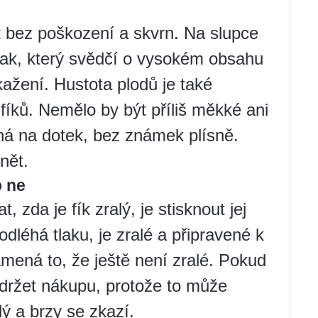
ýt bez poškození a skvrn. Na slupce
lak, který svědčí o vysokém obsahu
ažení. Hustota plodů je také
fíků. Nemělo by být příliš měkké ani
ná na dotek, bez známek plísně.
nět.
o ne
, zda je fík zralý, je stisknout jej
léhá tlaku, je zralé a připravené k
amená to, že ještě není zralé. Pokud
zdržet nákupu, protože to může
ý a brzy se zkazí.