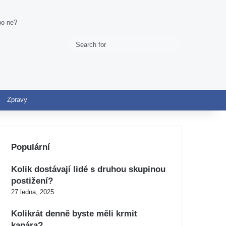
ebo ne?
Search
Switch skin
for
Zpravy
Populární
Kolik dostávají lidé s druhou skupinou
postižení?
27 ledna, 2025
Kolikrát denně byste měli krmit
kanára?