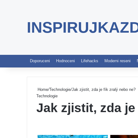
INSPIRUJKAZ
Doporuceni
Hodnoceni
Lifehacks
Moderni reseni
Home
/
Technologie
/
Jak zjistit, zda je fík zralý nebo ne?
Technologie
Jak zjistit, zda j