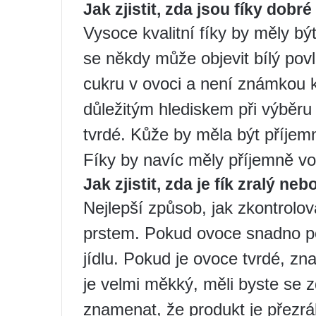
Jak zjistit, zda jsou fíky dobré
Vysoce kvalitní fíky by měly b
se někdy může objevit bílý pov
cukru v ovoci a není známkou k
důležitým hlediskem při výběru 
tvrdé. Kůže by měla být příjem
Fíky by navíc měly příjemně vo
Jak zjistit, zda je fík zralý neb
Nejlepší způsob, jak zkontrolovat
prstem. Pokud ovoce snadno pod
jídlu. Pokud je ovoce tvrdé, zn
je velmi měkký, měli byste se 
znamenat, že produkt je přezrál