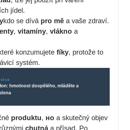
h jídel.
y
kdo se dívá
pro mě
a vaše zdraví.
enty
,
vitamíny
,
vlákno
a
 které konzumujete
fíky
, protože to
ávicí systém.
 více
slon: hmotnost dospělého, mláděte a
slona
ečné
produktu
,
но
a skutečný objev
 různými
chutná
a přísad. Po