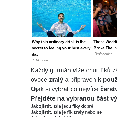
Každý gurmán
ví
že chuť fíků zá
ovoce
zralý
a připraven
k použ
O
jak si vybrat co nejvíce
čerst
Přejděte na vybranou část v
Jak zjistit, zda jsou fíky dobré
Jak zjistit, zda je fík zralý nebo ne