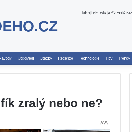
Jak zjistit, zda je fík zralý n
DEHO.CZ
Pinterest
Navody
Odpovedi
Otazky
Recenze
Technologie
Tipy
Trendy
e fík zralý nebo ne?