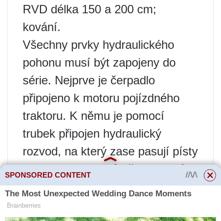
RVD délka 150 a 200 cm;
kování.
Všechny prvky hydraulického
pohonu musí být zapojeny do
série. Nejprve je čerpadlo
připojeno k motoru pojízdného
traktoru. K němu je pomocí
trubek připojen hydraulický
rozvod, na který zase pasují písty
hydromotoru, a nádrž napojená
SPONSORED CONTENT
na NS. Při instalaci hydraulické
nádrže nezapomeňte nainstalovat