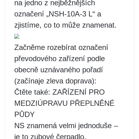
na jedno z nejběžnějších
označení „NSH-10A-3 L“ a
zjistíme, co to může znamenat.
Začněme rozebírat označení
převodového zařízení podle
obecně uznávaného pořadí
(začínaje zleva doprava):
Čtěte také: ZAŘÍZENÍ PRO
MEDZIÚPRAVU PŘEPLNĚNÉ
PŮDY
NS znamená velmi jednoduše –
je to zubové čerpadlo,