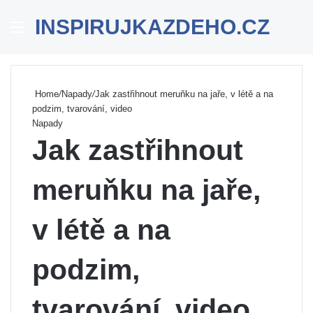
INSPIRUJKAZDEHO.CZ
Menu
Se
Home
/
Napady
/
Jak zastřihnout meruňku na jaře, v létě a na
podzim, tvarování, video
Napady
Jak zastřihnout
meruňku na jaře,
v létě a na
podzim,
tvarování, video