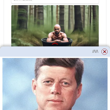
plení plevele;
hnojivo;
sanitární ošetření;
mulčování.