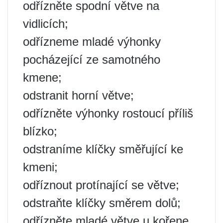
odřízněte spodní větve na
vidlicích;
odřízneme mladé výhonky
pocházející ze samotného
kmene;
odstranit horní větve;
odřízněte výhonky rostoucí příliš
blízko;
odstraníme klíčky směřující ke
kmeni;
odříznout protínající se větve;
odstraňte klíčky směrem dolů;
odřízněte mladé větve u kořene