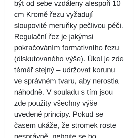
být od sebe vzdáleny alespoň 10
cm Kromě řezu vyžadují
sloupovité meruňky pečlivou péči.
Regulační řez je jakýmsi
pokračováním formativního řezu
(diskutovaného výše). Úkol je zde
téměř stejný – udržovat korunu
ve správném tvaru, aby nerostla
náhodně. V souladu s tím jsou
zde použity všechny výše
uvedené principy. Pokud se
časem ukáže, že stromek roste
nesprávně, nebojte se ho