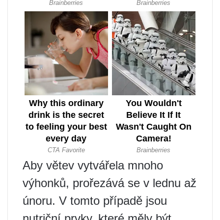
Aby větev vytvářela mnoho
výhonků, prořezává se v lednu až
únoru. V tomto případě jsou
nutriční prvky, které měly být