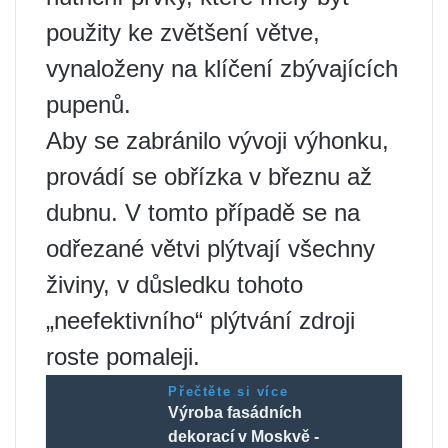
použity ke zvětšení větve,
vynaloženy na klíčení zbývajících
pupenů.
Aby se zabránilo vývoji výhonku,
provádí se obřízka v březnu až
dubnu. V tomto případě se na
odřezané větvi plýtvají všechny
živiny, v důsledku tohoto
„neefektivního“ plýtvání zdroji
roste pomaleji.
Přečtěte si více
Výroba fasádních
dekorací v Moskvě -