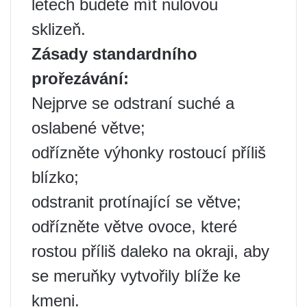
letech budete mít nulovou
sklizeň.
Zásady standardního
prořezávání:
Nejprve se odstraní suché a
oslabené větve;
odřízněte výhonky rostoucí příliš
blízko;
odstranit protínající se větve;
odřízněte větve ovoce, které
rostou příliš daleko na okraji, aby
se meruňky vytvořily blíže ke
kmeni.