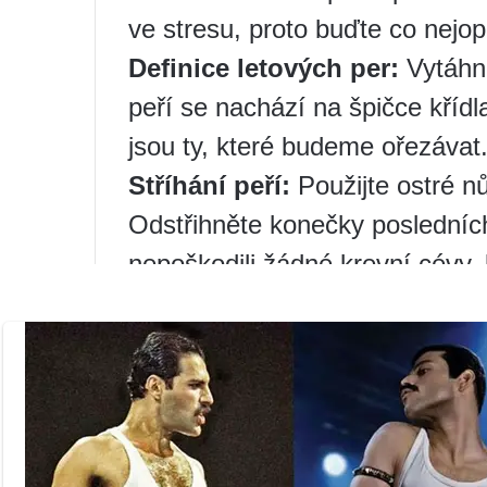
ve stresu, proto buďte co nejopa
Definice letových per:
Vytáhně
peří se nachází na špičce kříd
jsou ty, které budeme ořezávat
Stříhání peří:
Použijte ostré n
Odstřihněte konečky posledních
nepoškodili žádné krevní cévy,
Zachování vzhledu:
Pokud chc
ptáka, můžete nechat 2-3 vnějš
případě si však pták může zach
velké vzdálenosti.
Je důležité, aby se:
Nestříhejt