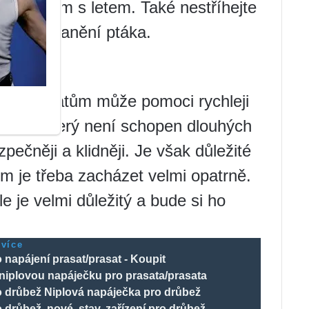
roblémům s letem. Také nestříhejte
ojít k poranění ptáka.
ů ptáků
 křídla?
řídel kuřatům může pomoci rychleji
. Pták, který není schopen dlouhých
pečněji a klidněji. Je však důležité
em je třeba zacházet velmi opatrně.
e je velmi důležitý a bude si ho
 více
o napájení prasat/prasat - Koupit
niplovou napáječku pro prasata/prasata
o drůbež Niplová napáječka pro drůbež
o drůbež, nové, stav, zařízení pro drůbež,