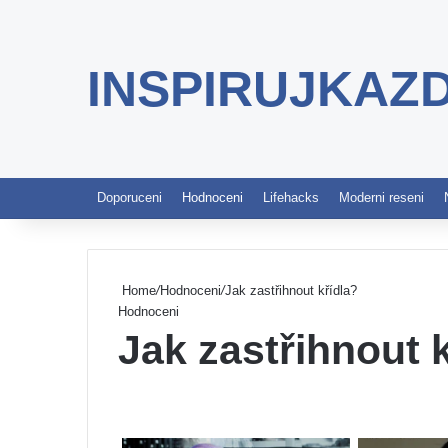
INSPIRUJKAZ
Doporuceni
Hodnoceni
Lifehacks
Moderni reseni
Home
/
Hodnoceni
/
Jak zastřihnout křídla?
Hodnoceni
Jak zastřihnout 