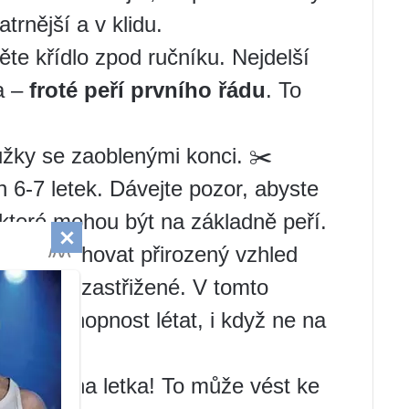
trnější a v klidu.
te křídlo zpod ručníku. Nejdelší
la –
froté peří prvního řádu
. To
.
ůžky se zaoblenými konci. ✂️
 6-7 letek. Dávejte pozor, abyste
 které mohou být na základně peří.
ete zachovat přirozený vzhled
í peří nezastřižené. V tomto
ovat schopnost létat, i když ne na
e všechna letka! To může vést ke