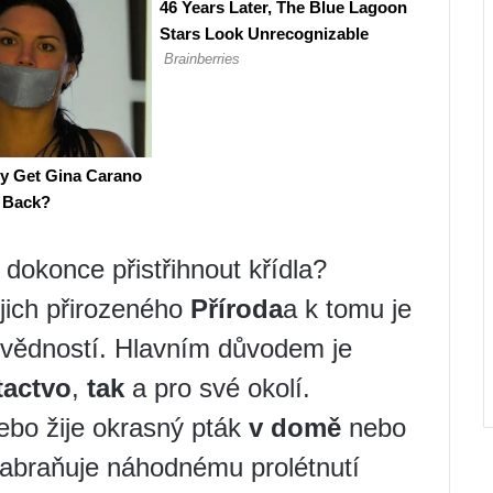
č dokonce přistřihnout křídla?
ejich přirozeného
Příroda
a k tomu je
povědností. Hlavním důvodem je
tactvo
,
tak
a pro své okolí.
bo žije okrasný pták
v domě
nebo
 zabraňuje náhodnému prolétnutí