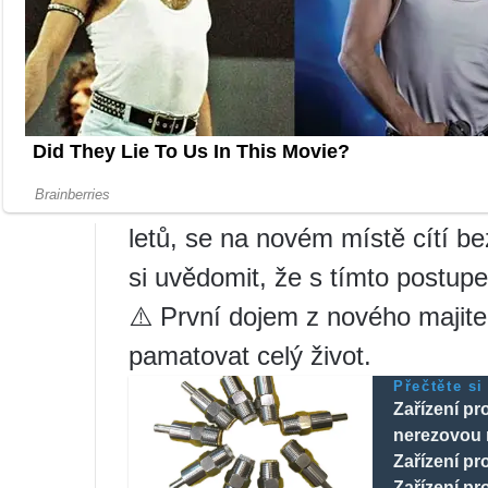
špatné aerodynamice křídla a p
peří příliš nakrátko, mohlo by d
Stříhání křídel u různých druh
Je možné slepicím přistřihnout
Zoologové věří, že zastřižení k
se přizpůsobit novému majiteli
letů, se na novém místě cítí bez
si uvědomit, že s tímto postup
⚠️ První dojem z nového majitel
pamatovat celý život.
Přečtěte si
Zařízení pr
nerezovou 
Zařízení pr
Zařízení pr