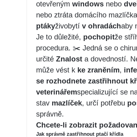
otevřeným
windows
nebo
dve
nebo ztráta domácího mazlíčka
ptáky
živobytí
v ohradách
aby 
Je to důležité,
pochopit
že stří
procedura. ✂️ Jedná se o chiru
určité
Znalost
a dovedností. N
může vést k
ke zraněním
,
inf
se rozhodnete zastřihnout kř
veterinářem
specializující se 
stav
mazlíček
, určí potřebu
po
správně.
Chcete-li zobrazit požadovan
Jak správně zastřihnout ptačí křídla