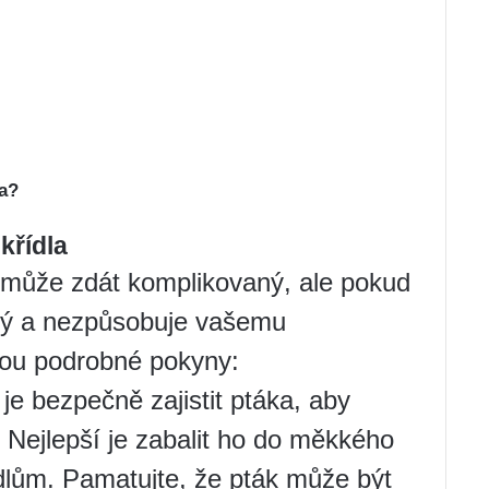
la?
křídla
e může zdát komplikovaný, ale pokud
čný a nezpůsobuje vašemu
jsou podrobné pokyny:
e bezpečně zajistit ptáka, aby
️ Nejlepší je zabalit ho do měkkého
ídlům. Pamatujte, že pták může být