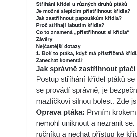
Stříhání křídel u různých druhů ptáků
Je možné slepicím přistřihnout křídla?
Jak zastřihnout papouškům křídla?
Proč stříhají labutím křídla?
Co to znamená „přistřihnout si křídla“
Závěry
Nejčastější dotazy
1. Bolí to ptáka, když má přistřižená kříd
Zanechat komentář
Jak správně zastřihnout ptačí 
Postup stříhání křídel ptáků s
se provádí správně, je bezpe
mazlíčkovi silnou bolest. Zde 
Oprava ptáka:
Prvním krokem j
nemohl uniknout a nezranit se. 
ručníku a nechat přístup ke kř