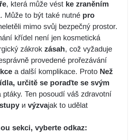
ře
, která může vést
ke zraněním
. Může to být také nutné
pro
neletěli mimo svůj bezpečný prostor.
hání křídel není jen kosmetická
rgický zákrok
zásah
, což vyžaduje
esprávně provedené prořezávání
ekce
a další komplikace. Proto
Než
ídla, určitě se poraďte se svým
na ptáky. Ten posoudí váš zdravotní
stupy
и
výzva
jak to udělat
ou sekci, vyberte odkaz: