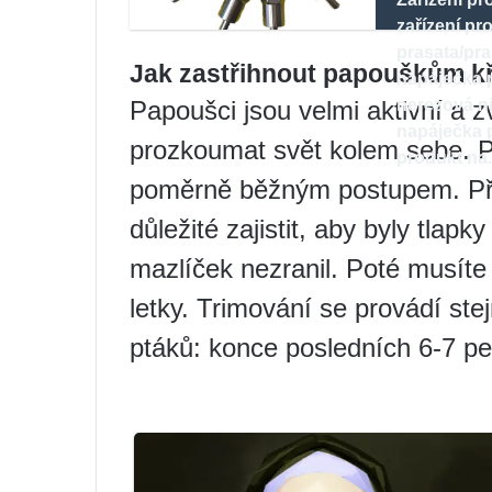
zařízení pr
prasata/pra
Jak zastřihnout papouškům kř
napáječka p
Papoušci jsou velmi aktivní a z
nerezová n
napáječka p
prozkoumat svět kolem sebe. Pro
produkt na
poměrně běžným postupem. Při 
důležité zajistit, aby byly tlap
mazlíček nezranil. Poté musíte 
letky. Trimování se provádí st
ptáků: konce posledních 6-7 peř