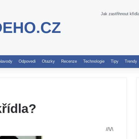
Jak zastřihnout křídl
DEHO.CZ
Pinterest
Navody
Odpovedi
Otazky
Recenze
Technologie
Tipy
Trendy
křídla?