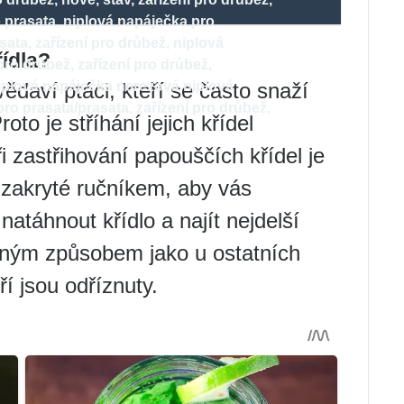
o prasata, niplová napáječka pro
sata, zařízení pro drůbež, niplová
ídla?
ro drůbež, zařízení pro drůbež,
vědaví ptáci, kteří se často snaží
iplová napáječka nerezová niplová
ro prasata/prasata, zařízení pro drůbež,
to je stříhání jejich křídel
.
zastřihování papouščích křídel je
ky zakryté ručníkem, aby vás
natáhnout křídlo a najít nejdelší
ejným způsobem jako u ostatních
í jsou odříznuty.