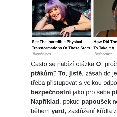
Často se nabízí otázka
O
, pro
ptákům
?
To
,
jistě
, zásah do j
třeba přistupovat s velkou od
bezpečnostní
jako pro sebe
p
Například
, pokud
papoušek
ne
během
yard
, zastřižení křídla