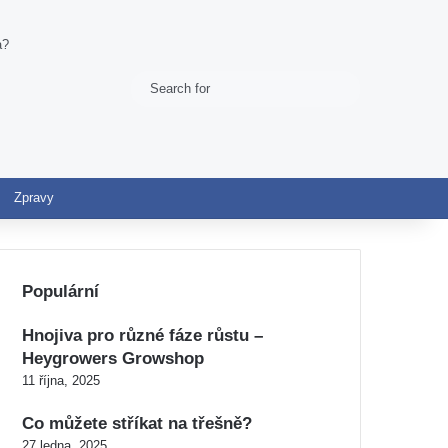
a?
Search
Switch skin
for
Zpravy
Populární
Hnojiva pro různé fáze růstu –
Heygrowers Growshop
11 října, 2025
Co můžete stříkat na třešně?
27 ledna, 2025