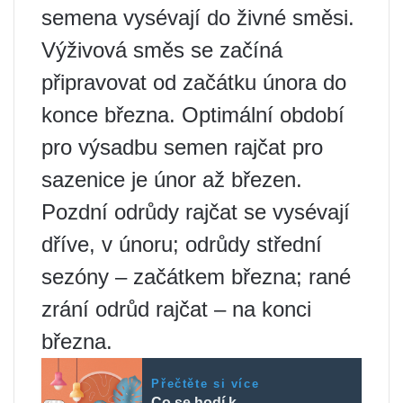
semena vysévají do živné směsi.
Výživová směs se začíná
připravovat od začátku února do
konce března. Optimální období
pro výsadbu semen rajčat pro
sazenice je únor až březen.
Pozdní odrůdy rajčat se vysévají
dříve, v únoru; odrůdy střední
sezóny – začátkem března; rané
zrání odrůd rajčat – na konci
března.
Přečtěte si více
Co se hodí k