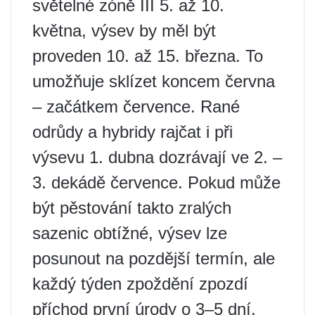
světelné zóně III 5. až 10.
května, výsev by měl být
proveden 10. až 15. března. To
umožňuje sklízet koncem června
– začátkem července. Rané
odrůdy a hybridy rajčat i při
výsevu 1. dubna dozrávají ve 2. –
3. dekádě července. Pokud může
být pěstování takto zralých
sazenic obtížné, výsev lze
posunout na pozdější termín, ale
každý týden zpoždění zpozdí
příchod první úrody o 3–5 dní.