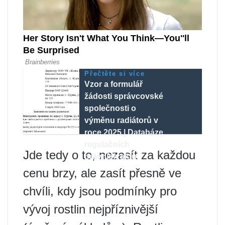
Přečtěte si více
Vzor a formulář
žádosti správcovské
společnosti o
výměnu radiátorů v
roce 2025 | Databáze
regulačních
Jde tedy o to, nezasít za každou
právních aktů
cenu brzy, ale zasít přesně ve
chvíli, kdy jsou podmínky pro
vývoj rostlin nejpříznivější