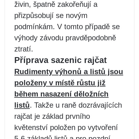
živin, špatně zakořeňují a
přizpůsobují se novým
podmínkám. V tomto případě se
výhody závodu pravděpodobně
ztratí.
Příprava sazenic rajčat
Rudimenty výhonů a listů jsou
položeny v místě růstu již
během nasazení děložních
listů
. Takže u raně dozrávajících
rajčat je základ prvního
květenství položen po vytvoření
5-6 základů listů a pro pozdní