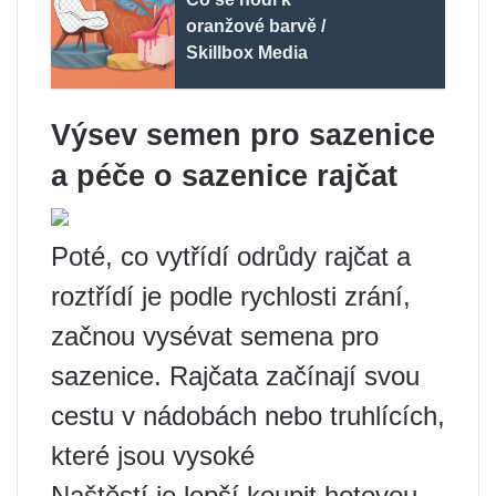
oranžové barvě /
Skillbox Media
Výsev semen pro sazenice
a péče o sazenice rajčat
Poté, co vytřídí odrůdy rajčat a
roztřídí je podle rychlosti zrání,
začnou vysévat semena pro
sazenice. Rajčata začínají svou
cestu v nádobách nebo truhlících,
které jsou vysoké
Naštěstí je lepší koupit hotovou