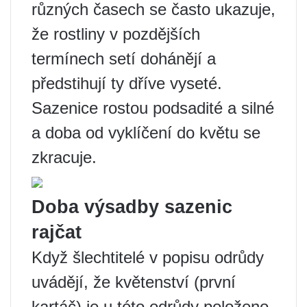
různých časech se často ukazuje,
že rostliny v pozdějších
termínech setí dohánějí a
předstihují ty dříve vyseté.
Sazenice rostou podsadité a silné
a doba od vyklíčení do květu se
zkracuje.
Doba výsadby sazenic
rajčat
Když šlechtitelé v popisu odrůdy
uvádějí, že květenství (první
kartáč) je u této odrůdy položeno