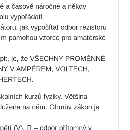
né a časově náročné a někdy
lu vypořádat!
toru, jak vypočítat odpor rezistoru
s tím pomohou vzorce pro amatérské
chopit, je, že VŠECHNY PROMĚNNÉ
NY V AMPÉREM, VOLTECH,
HERTECH.
lních kurzů fyziky. Většina
 založena na něm. Ohmův zákon je
apětí (V), R – odpor přítomný v