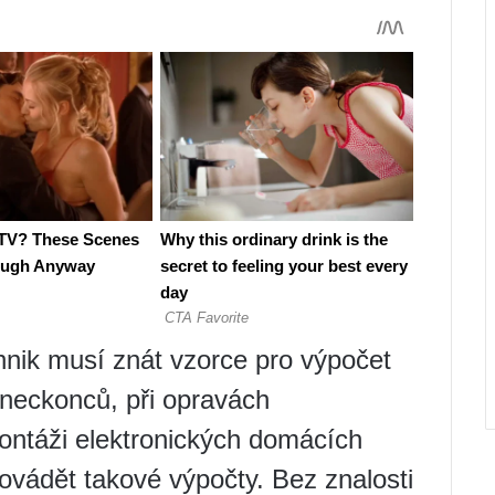
nik musí znát vzorce pro výpočet
oneckonců, při opravách
ontáži elektronických domácích
rovádět takové výpočty. Bez znalosti