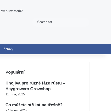
ených rezistorů?
Search
Switch skin
for
Zpravy
Populární
Hnojiva pro různé fáze růstu –
Heygrowers Growshop
11 října, 2025
Co můžete stříkat na třešně?
27 ledna, 2025