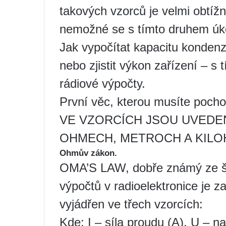
takových vzorců je velmi obtíž
nemožné se s tímto druhem úko
Jak vypočítat kapacitu kondenzá
nebo zjistit výkon zařízení – 
rádiové výpočty.
První věc, kterou musíte po
VE VZORCÍCH JSOU UVEDE
OHMECH, METROCH A KILO
Ohmův zákon.
OMA’S LAW, dobře známý ze ško
výpočtů v radioelektronice je
vyjádřen ve třech vzorcích:
Kde: I – síla proudu (A), U – n