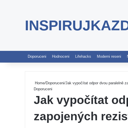
INSPIRUJKAZ
Doporuceni
Hodnoceni
Lifehacks
Moderni reseni
Home
/
Doporuceni
/
Jak vypočítat odpor dvou paralelně z
Doporuceni
Jak vypočítat od
zapojených rezi