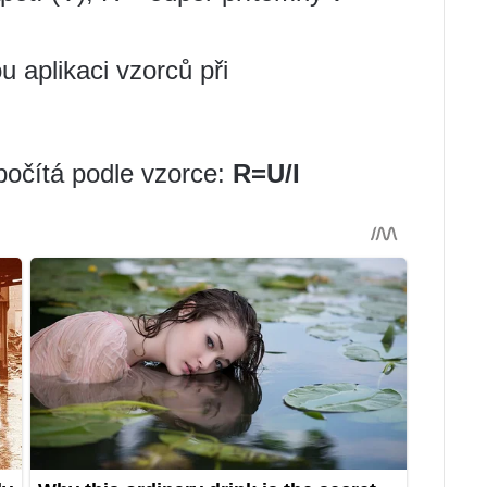
 aplikaci vzorců při
očítá podle vzorce:
R=U/I