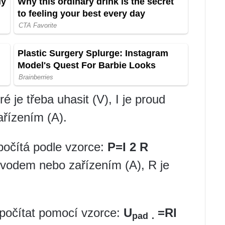
 je třeba uhasit (V), I je proud
řízením (A).
očítá podle vzorce:
P=I 2 R
bvodem nebo zařízením (A), R je
ypočítat pomocí vzorce:
U
=RI
pad
.