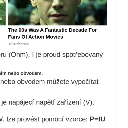
ru (Ohm), I je proud spotřebovaný
ením nebo obvodem.
 nebo obvodem můžete vypočítat
je napájecí napětí zařízení (V).
W. lze provést pomocí vzorce:
P=IU