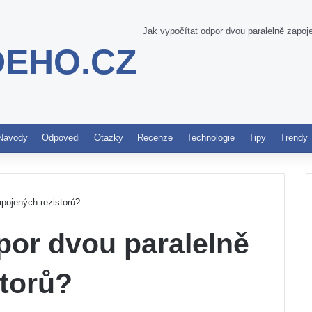
Jak vypočítat odpor dvou paralelně zapoj
DEHO.CZ
Pinterest
Navody
Odpovedi
Otazky
Recenze
Technologie
Tipy
Trendy
apojených rezistorů?
por dvou paralelně
storů?