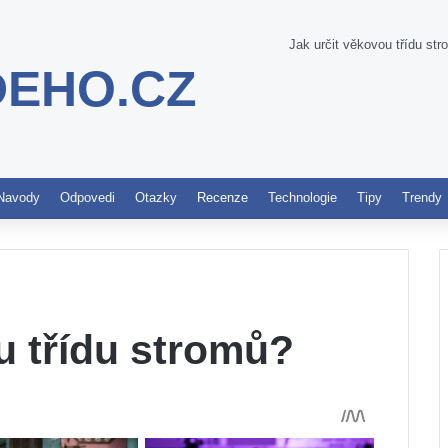
Jak určit věkovou třídu st
DEHO.CZ
Pinterest
Navody
Odpovedi
Otazky
Recenze
Technologie
Tipy
Trendy
u třídu stromů?