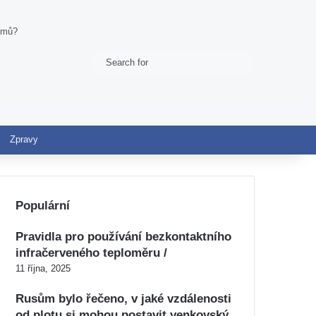
romů?
Search
Switch skin
for
Zpravy
Populární
Pravidla pro používání bezkontaktního
infračerveného teploměru /
11 října, 2025
Rusům bylo řečeno, v jaké vzdálenosti
od plotu si mohou postavit venkovský