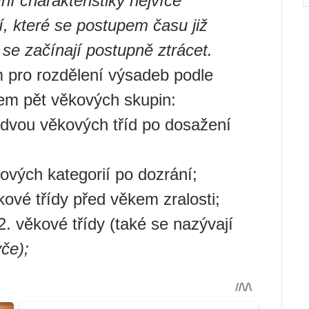
vní charakteristiky nejvíce
í, které se postupem času již
se začínají postupně ztrácet.
m pro rozdělení výsadeb podle
kem pět věkových skupin:
 dvou věkových tříd po dosažení
vých kategorií po dozrání;
ové třídy před věkem zralosti;
. věkové třídy (také se nazývají
yče);