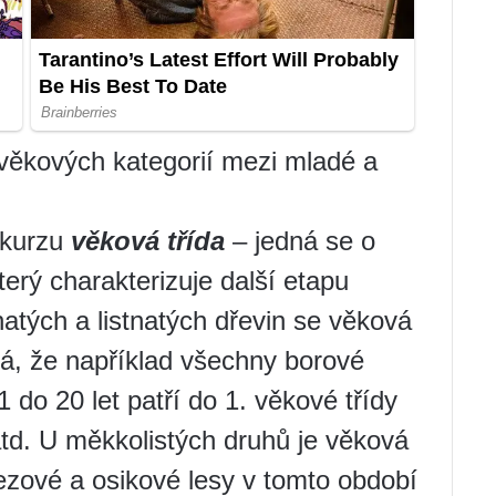
ěkových kategorií mezi mladé a
 kurzu
věková třída
– jedná se o
terý charakterizuje další etapu
čnatých a listnatých dřevin se věková
ná, že například všechny borové
do 20 let patří do 1. věkové třídy
 atd. U měkkolistých druhů je věková
řezové a osikové lesy v tomto období