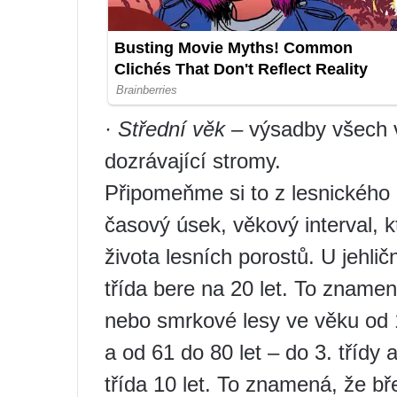
·
Střední věk –
výsadby všech v
dozrávající stromy.
Připomeňme si to z lesnického
časový úsek, věkový interval, k
života lesních porostů. U jehli
třída bere na 20 let. To zname
nebo smrkové lesy ve věku od 1 
a od 61 do 80 let – do 3. třídy
třída 10 let. To znamená, že b