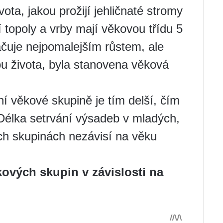
ivota, jakou prožijí jehličnaté stromy
cí topoly a vrby mají věkovou třídu 5
načuje nejpomalejším růstem, ale
u života, byla stanovena věková
í věkové skupině je tím delší, čím
 Délka setrvání výsadeb v mladých,
ch skupinách nezávisí na věku
ových skupin v závislosti na