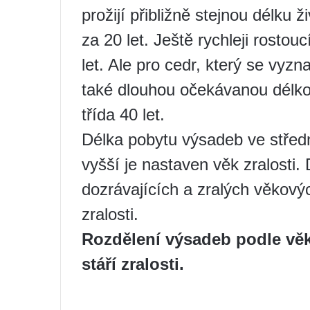
prožijí přibližně stejnou délku ž
za 20 let. Ještě rychleji rostou
let. Ale pro cedr, který se vyz
také dlouhou očekávanou délko
třída 40 let.
Délka pobytu výsadeb ve středn
vyšší je nastaven věk zralosti.
dozrávajících a zralých věkový
zralosti.
Rozdělení výsadeb podle věk
stáří zralosti.