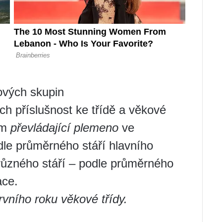
ových skupin
ch příslušnost ke třídě a věkové
em
převládající plemeno
ve
dle průměrného stáří hlavního
různého stáří – podle průměrného
ace.
rvního roku věkové třídy.