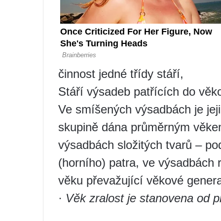
činnost jedné třídy stáří,
Stáří výsadeb patřících do věk
Ve smíšených výsadbách je jeji
skupině dána průměrným věk
výsadbách složitých tvarů – po
(horního) patra, ve výsadbách 
věku převažující věkové gener
·
Věk
zralost je stanovena od p