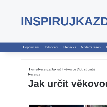
INSPIRUJKAZ
Doporuceni
Hodnoceni
Lifehacks
Moderni reseni
Home
/
Recenze
/
Jak určit věkovou třídu stromů?
Recenze
Jak určit věkovo