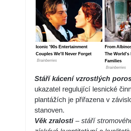
Stáří kácení vzrostlých poro
ukazatel regulující lesnické čin
plantážích je přiřazena v závislo
stanoven.
Věk zralosti
–
stáří stromovéh