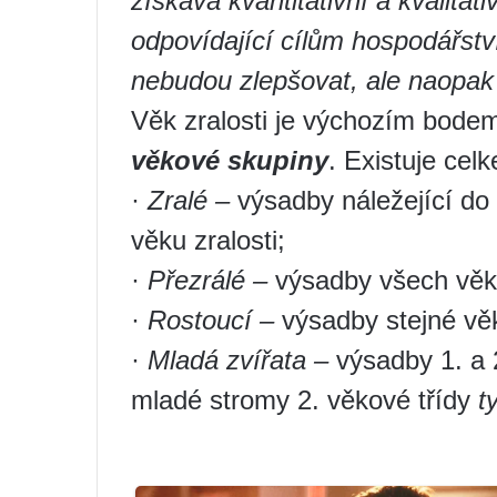
získává kvantitativní a kvalitati
odpovídající cílům hospodářstv
nebudou zlepšovat, ale naopak 
Věk zralosti je výchozím bode
věkové skupiny
. Existuje cel
·
Zralé –
výsadby náležející do
věku zralosti;
·
Přezrálé –
výsadby všech věko
·
Rostoucí –
výsadby stejné věk
·
Mladá zvířata –
výsadby 1. a 2
mladé stromy 2. věkové třídy
t