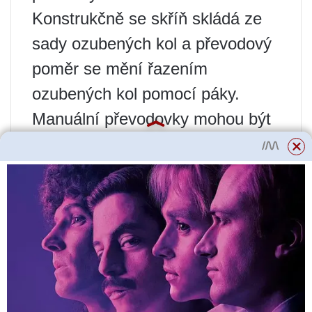
Konstrukčně se skříň skládá ze
sady ozubených kol a převodový
poměr se mění řazením
ozubených kol pomocí páky.
Manuální převodovky mohou být
vybaveny různým počtem stupňů.
Nejoblíbenější je pětistupňová
převodovka. Mechanické
převodovky se zase dělí na
dvouhřídelové a tříhřídelové
převodovky.