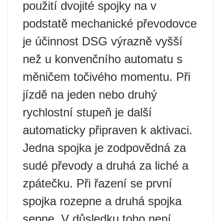
použití dvojité spojky na v
podstatě mechanické převodovce
je účinnost DSG výrazně vyšší
než u konvenčního automatu s
měničem točivého momentu. Při
jízdě na jeden nebo druhý
rychlostní stupeň je další
automaticky připraven k aktivaci.
Jedna spojka je zodpovědná za
sudé převody a druhá za liché a
zpátečku. Při řazení se první
spojka rozepne a druhá spojka
sepne. V důsledku toho není