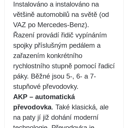
Instalováno a instalováno na
většině automobilů na světě (od
VAZ po Mercedes-Benz).
Řazení provádí řidič vypínáním
spojky příslušným pedálem a
zařazením konkrétního
rychlostního stupně pomocí řadicí
páky. Běžné jsou 5-, 6- a 7-
stupňové převodovky.
AKP – automatická
převodovka
. Také klasická, ale
na paty jí již dohání moderní
technologie. Převodovka je