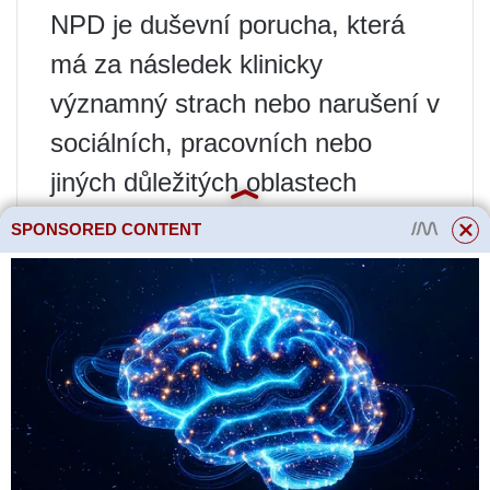
NPD je duševní porucha, která
má za následek klinicky
významný strach nebo narušení v
sociálních, pracovních nebo
jiných důležitých oblastech
fungování člověka.
SPONSORED CONTENT
Narcismus může být běžným
rysem během životních fází, jako
je dospívání; avšak mít tento
osobnostní rys neznamená, že se
u člověka vyvine NPD.
Závěr