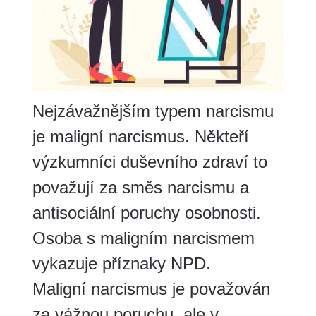
Nejzávažnějším typem narcismu
je maligní narcismus. Někteří
výzkumníci duševního zdraví to
považují za směs narcismu a
antisociální poruchy osobnosti.
Osoba s maligním narcismem
vykazuje příznaky NPD.
Maligní narcismus je považován
za vážnou poruchu, ale v