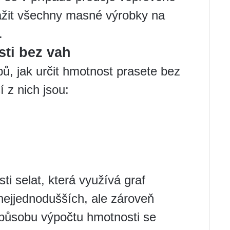
ážit všechny masné výrobky na
.
ti bez vah
ů, jak určit hmotnost prasete bez
í z nich jsou:
.
i selat, která využívá graf
 nejjednodušších, ale zároveň
způsobu výpočtu hmotnosti se