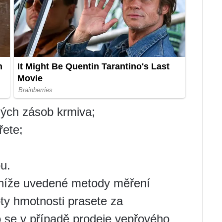
ných zásob krmiva;
řete;
u.
 níže uvedené metody měření
oty hmotnosti prasete za
o se v případě prodeje vepřového