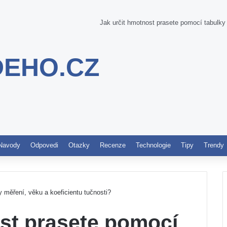
Jak určit hmotnost prasete pomocí tabulky 
DEHO.CZ
Pinterest
Navody
Odpovedi
Otazky
Recenze
Technologie
Tipy
Trendy
 měření, věku a koeficientu tučnosti?
ost prasete pomocí