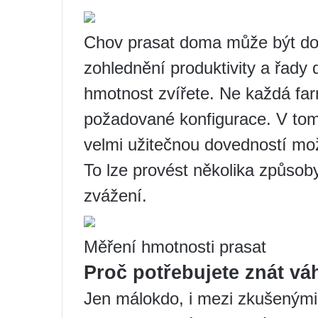
Chov prasat doma může být doc
zohlednění produktivity a řady 
hmotnost zvířete. Ne každá fa
požadované konfigurace. V tom
velmi užitečnou dovedností mož
To lze provést několika způsob
zvážení.
Měření hmotnosti prasat
Proč potřebujete znát vá
Jen málokdo, i mezi zkušenými 