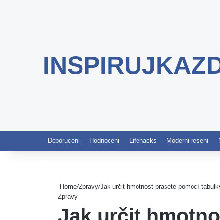
INSPIRUJKAZ
Doporuceni
Hodnoceni
Lifehacks
Moderni reseni
Home
/
Zpravy
/
Jak určit hmotnost prasete pomocí tabulky
Zpravy
Jak určit hmotn