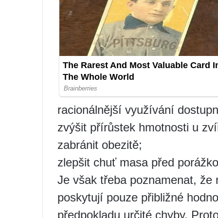
racionálnější využívání dostup
zvýšit přírůstek hmotnosti u zví
zabránit obezitě;
zlepšit chuť masa před porážko
Je však třeba poznamenat, že
poskytují pouze přibližné hodn
předpokladu určité chyby. Prot