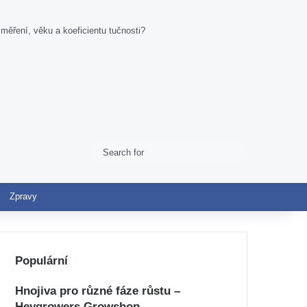
měření, věku a koeficientu tučnosti?
Search
Switch skin
for
Zpravy
Populární
Hnojiva pro různé fáze růstu –
Heygrowers Growshop