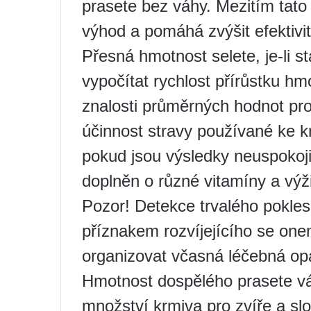
prasete bez váhy. Mezitím tato
výhod a pomáhá zvýšit efektivi
Přesná hmotnost selete, je-li 
vypočítat rychlost přírůstku hmo
znalosti průměrných hodnot pro
účinnost stravy používané ke kr
pokud jsou výsledky neuspokoji
doplněn o různé vitamíny a výži
Pozor! Detekce trvalého pokles
příznakem rozvíjejícího se on
organizovat včasná léčebná opa
Hmotnost dospělého prasete v
množství krmiva pro zvíře a slo