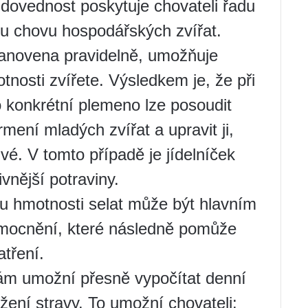
 dovednost poskytuje chovateli řadu
tu chovu hospodářských zvířat.
stanovena pravidelně, umožňuje
tnosti zvířete. Výsledkem je, že při
 konkrétní plemeno lze posoudit
mení mladých zvířat a upravit ji,
vé. V tomto případě je jídelníček
vnější potraviny.
u hmotnosti selat může být hlavním
emocnění, které následně pomůže
tření.
ám umožní přesně vypočítat denní
žení stravy. To umožní chovateli: