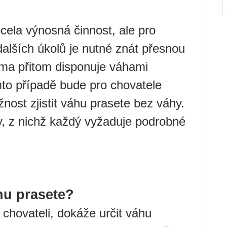
ela výnosná činnost, ale pro
dalších úkolů je nutné znát přesnou
rma přitom disponuje váhami
to případě bude pro chovatele
nost zjistit váhu prasete bez váhy.
y, z nichž každý vyžaduje podrobné
hu prasete?
chovateli, dokáže určit váhu