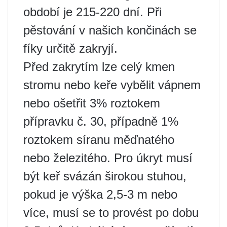
období je 215-220 dní. Při
pěstování v našich končinách se
fíky určitě zakryjí.
Před zakrytím lze celý kmen
stromu nebo keře vybělit vápnem
nebo ošetřit 3% roztokem
přípravku č. 30, případně 1%
roztokem síranu měďnatého
nebo železitého. Pro úkryt musí
být keř svázán širokou stuhou,
pokud je výška 2,5-3 m nebo
více, musí se to provést po dobu