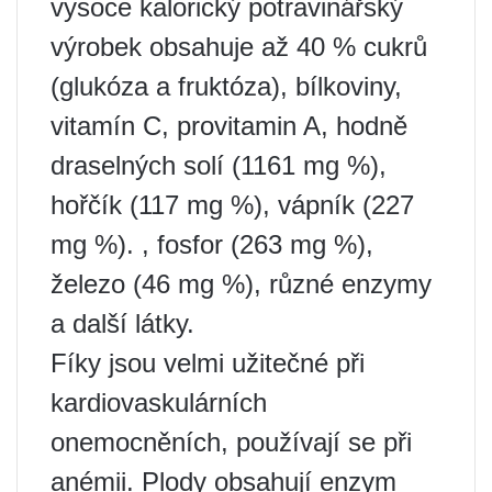
vysoce kalorický potravinářský
výrobek obsahuje až 40 % cukrů
(glukóza a fruktóza), bílkoviny,
vitamín C, provitamin A, hodně
draselných solí (1161 mg %),
hořčík (117 mg %), vápník (227
mg %). , fosfor (263 mg %),
železo (46 mg %), různé enzymy
a další látky.
Fíky jsou velmi užitečné při
kardiovaskulárních
onemocněních, používají se při
anémii. Plody obsahují enzym