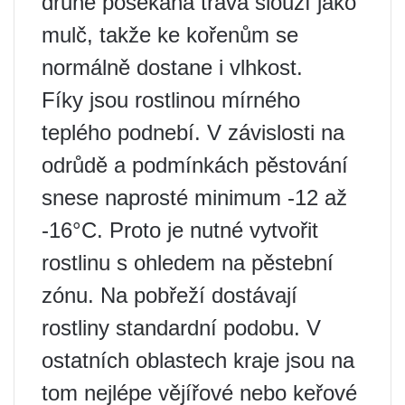
druhé posekaná tráva slouží jako
mulč, takže ke kořenům se
normálně dostane i vlhkost.
Fíky jsou rostlinou mírného
teplého podnebí. V závislosti na
odrůdě a podmínkách pěstování
snese naprosté minimum -12 až
-16°C. Proto je nutné vytvořit
rostlinu s ohledem na pěstební
zónu. Na pobřeží dostávají
rostliny standardní podobu. V
ostatních oblastech kraje jsou na
tom nejlépe vějířové nebo keřové