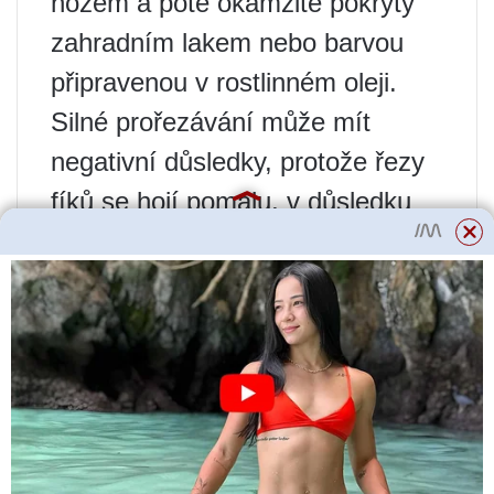
nožem a poté okamžitě pokryty
zahradním lakem nebo barvou
připravenou v rostlinném oleji.
Silné prořezávání může mít
negativní důsledky, protože řezy
fíků se hojí pomalu, v důsledku
čehož dřevo někdy vysychá na
prstenci.
Tvorba fíkovníků začíná po
výsadbě. Za podmínek krycí
kultury se rostliny vysazují šikmo,
pod úhlem 20-40°, seříznou se ve
výšce 10-15 cm od povrchu půdy,