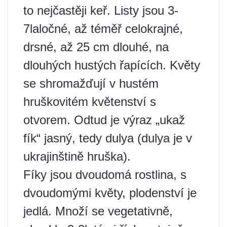
to nejčastěji keř. Listy jsou 3-
7laločné, až téměř celokrajné,
drsné, až 25 cm dlouhé, na
dlouhých hustých řapících. Květy
se shromažďují v hustém
hruškovitém květenství s
otvorem. Odtud je výraz „ukaž
fík“ jasný, tedy dulya (dulya je v
ukrajinštině hruška).
Fíky jsou dvoudomá rostlina, s
dvoudomými květy, plodenství je
jedlá. Množí se vegetativně,