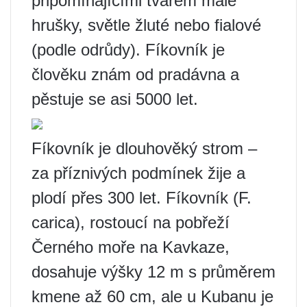
připomínajícími tvarem malé
hrušky, světle žluté nebo fialové
(podle odrůdy). Fíkovník je
člověku znám od pradávna a
pěstuje se asi 5000 let.
Fíkovník je dlouhověký strom –
za příznivých podmínek žije a
plodí přes 300 let. Fíkovník (F.
carica), rostoucí na pobřeží
Černého moře na Kavkaze,
dosahuje výšky 12 m s průměrem
kmene až 60 cm, ale u Kubanu je