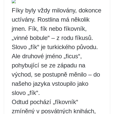
Fíky byly vždy milovány, dokonce
uctívány. Rostlina má několik
jmen. Fík, fík nebo fíkovník,
„vinné bobule“ – z rodu fíkusů.
Slovo „fík“ je turkického původu.
Ale druhové jméno „ficus“,
pohybující se ze západu na
východ, se postupně měnilo – do
našeho jazyka vstoupilo jako
slovo „fík“.
Odtud pochází „fíkovník“
zmíněný v posvátných knihách,