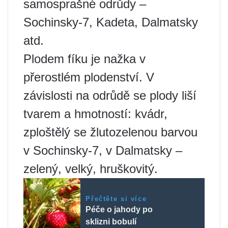
samosprašné odrůdy –
Sochinsky-7, Kadeta, Dalmatsky
atd.
Plodem fíku je nažka v
přerostlém plodenství. V
závislosti na odrůdě se plody liší
tvarem a hmotností: kvádr,
zploštělý se žlutozelenou barvou
v Sochinsky-7, v Dalmatsky –
zelený, velký, hruškovitý.
Přečtěte si více
Péče o jahody po
sklizni bobulí