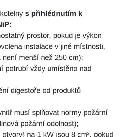
kotelny
s přihlédnutím k
iP:
ostatný prostor, pokud je výkon
volena instalace v jiné místnosti,
ka není menší než 250 cm);
í potrubí vždy umístěno nad
štění digestoře od produktů
vnitř musí splňovat normy požární
inová požární odolnost);
cí otvory) na 1 kW jsou 8 cm², pokud