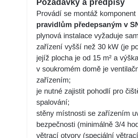
Požadavky a předpisy
Provádí se montáž komponent 
pravidlům předepsaným v SN
plynová instalace vyžaduje sam
zařízení vyšší než 30 kW (je po
jejíž plocha je od 15 m² a výš
v soukromém domě je ventilačn
zařízením;
je nutné zajistit pohodlí pro či
spalování;
stěny místnosti se zařízením u
bezpečnosti (minimálně 3/4 hod
větrací otvory (speciální větra