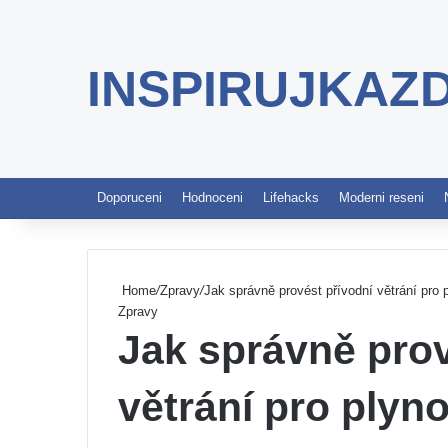
INSPIRUJKAZ
Doporuceni
Hodnoceni
Lifehacks
Moderni reseni
Home
/
Zpravy
/
Jak správně provést přívodní větrání pro 
Zpravy
Jak správně prov
větrání pro plyn