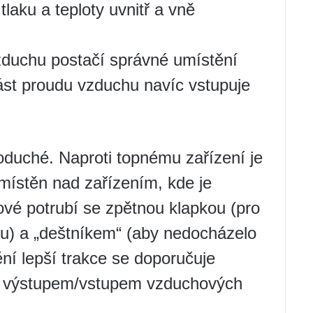
tlaku a teploty uvnitř a vně
vzduchu postačí správné umístění
ást proudu vzduchu navíc vstupuje
duché. Naproti topnému zařízení je
umístěn nad zařízením, kde je
vé potrubí se zpětnou klapkou (pro
u) a „deštníkem“ (aby nedocházelo
ění lepší trakce se doporučuje
i výstupem/vstupem vzduchových