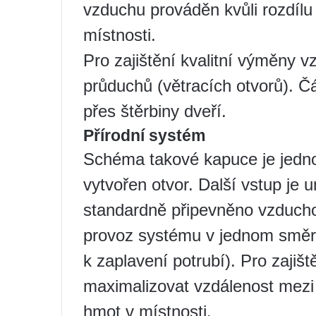
vzduchu prováděn kvůli rozdílu 
místnosti.
Pro zajištění kvalitní výměny 
průduchů (větracích otvorů). Č
přes štěrbiny dveří.
Přírodní systém
Schéma takové kapuce je jedno
vytvořen otvor. Další vstup je 
standardně připevněno vzducho
provoz systému v jednom směr
k zaplavení potrubí). Pro zajišt
maximalizovat vzdálenost mez
hmot v místnosti.