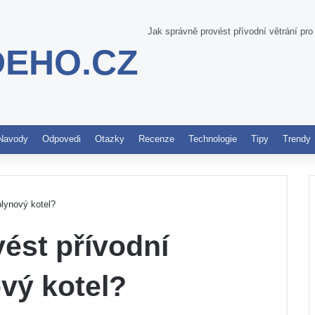
Jak správně provést přívodní větrání pro
DEHO.CZ
Pinterest
Navody
Odpovedi
Otazky
Recenze
Technologie
Tipy
Trendy
plynový kotel?
ést přívodní
ový kotel?