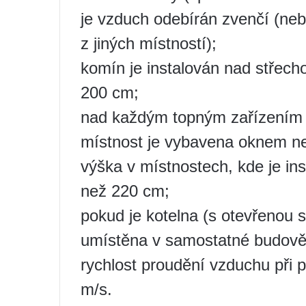
je vzduch odebírán zvenčí (neb
z jiných místností);
komín je instalován nad střech
200 cm;
nad každým topným zařízením je
místnost je vybavena oknem neb
výška v místnostech, kde je in
než 220 cm;
pokud je kotelna (s otevřenou
umístěna v samostatné budově,
rychlost proudění vzduchu při 
m/s.