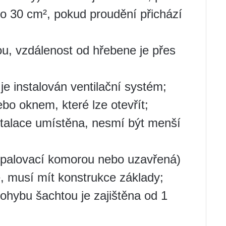
o 30 cm², pokud proudění přichází
ou, vzdálenost od hřebene je přes
 instalován ventilační systém;
o oknem, které lze otevřít;
stalace umístěna, nesmí být menší
 spalovací komorou nebo uzavřená)
 musí mít konstrukce základy;
pohybu šachtou je zajištěna od 1