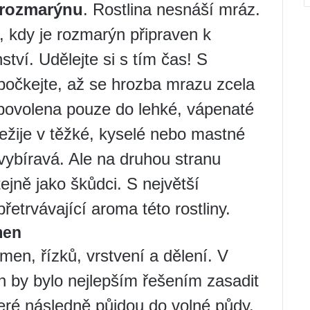
í rozmarýnu
. Rostlina nesnáší mráz.
u, kdy je rozmarýn připraven k
tví. Udělejte si s tím čas! S
očkejte, až se hrozba mrazu zcela
povolena pouze do lehké, vápenaté
řežije v těžké, kyselé nebo mastné
vybíravá. Ale na druhou stranu
ejně jako škůdci. S největší
etrvávající aroma této rostliny.
men
n, řízků, vrstvení a dělení. V
 by bylo nejlepším řešením zasadit
eré následně půjdou do volné půdy.