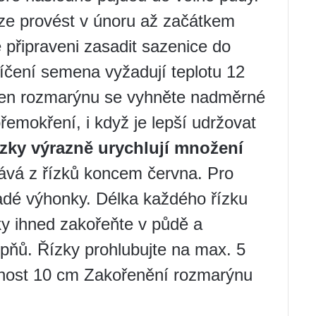
ze provést v únoru až začátkem
připraveni zasadit sazenice do
íčení semena vyžadují teplotu 12
men rozmarýnu se vyhněte nadměrné
mokření, i když je lepší udržovat
zky výrazně urychlují množení
ává z řízků koncem června. Pro
adé výhonky. Délka každého řízku
ky ihned zakořeňte v půdě a
pňů. Řízky prohlubujte na max. 5
enost 10 cm Zakořenění rozmarýnu