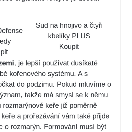
Sud na hnojivo a čtyři
Defense
kbelíky PLUS
edy
Koupit
pit
 zemi
, je lepší používat dusíkaté
orbě kořenového systému. A s
počkat do podzimu. Pokud mluvíme o
 význam, takže má smysl se k němu
ou rozmarýnové keře již poměrně
u keře a prořezávání vám také přijde
če o rozmarýn. Formování musí být