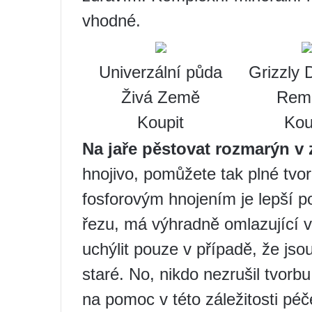
vhodné.
Univerzální půda
Grizzly 
Živá Země
Rem
Koupit
Kou
Na jaře pěstovat rozmarýn v
hnojivo, pomůžete tak plné tv
fosforovým hnojením je lepší 
řezu, má výhradně omlazující
uchýlit pouze v případě, že js
staré. No, nikdo nezrušil tvorb
na pomoc v této záležitosti pé