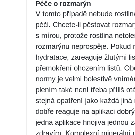
Péče o rozmarýn
V tomto případě nebude rostli
péči. Chcete-li pěstovat rozmar
s mírou, protože rostlina neto
rozmarýnu neprospěje. Pokud n
hydratace, zareaguje žlutými li
přemokření ohozením listů. Obe
normy je velmi bolestivě vnímán
plením také není třeba příliš o
stejná opatření jako každá jiná
dobře reaguje na aplikaci dobrý
jedna aplikace hnojiva jednou 
zdravím. Komplexní minerální n