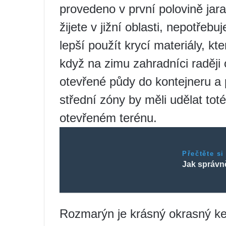
provedeno v první polovině jar
žijete v jižní oblasti, nepotřebu
lepší použít krycí materiály, kte
když na zimu zahradníci raději o
otevřené půdy do kontejneru a
střední zóny by měli udělat t
otevřeném terénu.
Přečtěte si
Jak správn
Rozmarýn je krásný okrasný ke