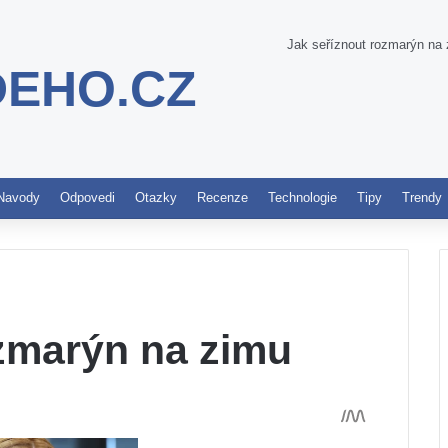
Jak seříznout rozmarýn na
DEHO.CZ
Pinterest
Navody
Odpovedi
Otazky
Recenze
Technologie
Tipy
Trendy
ozmarýn na zimu