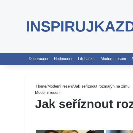
INSPIRUJKAZ
Doporuceni
Hodnoceni
Lifehacks
Moderni reseni
Home
/
Moderni reseni
/
Jak seříznout rozmarýn na zimu
Moderni reseni
Jak seříznout r