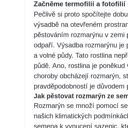
Začněme termofilií a fotofili
Pečlivě si proto spočítejte dob
výsadbě na otevřeném prostrans
pěstováním rozmarýnu v zemi p
odpaří. Výsadba rozmarýnu je 
a volné půdy. Tato rostlina nep
půdě. Ano, rostlina je poněkud 
choroby obcházejí rozmarýn, st
pravděpodobností je důvodem př
Jak pěstovat rozmarýn ze se
Rozmarýn se množí pomocí seme
našich klimatických podmínkách
semena k vynucení sazenic, kt