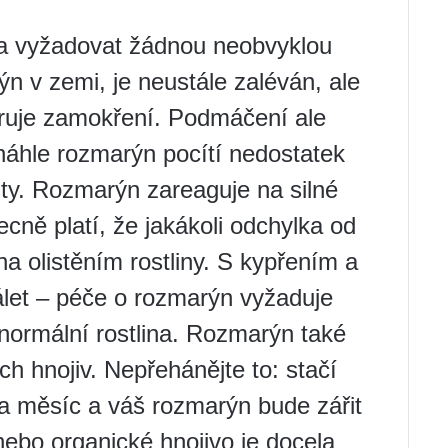
na vyžadovat žádnou neobvyklou
ýn v zemi, je neustále zaléván, ale
leruje zamokření. Podmáčení ale
áhle rozmarýn pocítí nedostatek
sty. Rozmarýn zareaguje na silné
cně platí, že jakákoli odchylka od
a olistěním rostliny. S kypřením a
tálet – péče o rozmarýn vyžaduje
 normální rostlina. Rozmarýn také
ch hnojiv. Nepřehánějte to: stačí
za měsíc a váš rozmarýn bude zářit
ebo organické hnojivo je docela