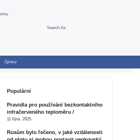
 zimu
Search
Switch skin
for
Zpravy
Populární
Pravidla pro používání bezkontaktního
infračerveného teploměru /
11 října, 2025
Rusům bylo řečeno, v jaké vzdálenosti
od plotu si mohou postavit venkovský