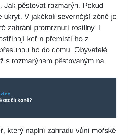
a. Jak pěstovat rozmarýn. Pokud
je úkryt. V jakékoli severnější zóně je
ré zabrání promrznutí rostliny. I
stříhají keř a přemístí ho z
 přesunou ho do domu. Obyvatelé
otéž s rozmarýnem pěstovaným na
 více
ě otočit koně?
ř, který naplní zahradu vůní mořské