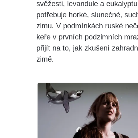
svěžesti, levandule a eukalyptu
potřebuje horké, slunečné, suc
zimu. V podmínkách ruské neč
keře v prvních podzimních mra
přijít na to, jak zkušení zahrad
zimě.