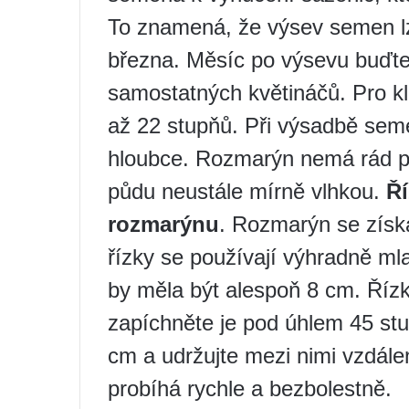
To znamená, že výsev semen l
března. Měsíc po výsevu buďte 
samostatných květináčů. Pro kl
až 22 stupňů. Při výsadbě se
hloubce. Rozmarýn nemá rád pře
půdu neustále mírně vlhkou.
Ří
rozmarýnu
. Rozmarýn se získ
řízky se používají výhradně ml
by měla být alespoň 8 cm. Říz
zapíchněte je pod úhlem 45 stu
cm a udržujte mezi nimi vzdál
probíhá rychle a bezbolestně.