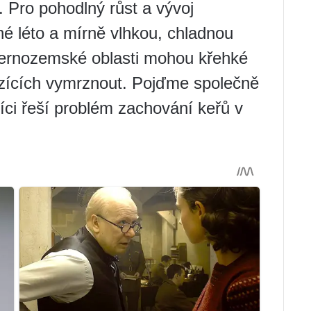
. Pro pohodlný růst a vývoj
hé léto a mírně vlhkou, chladnou
ernozemské oblasti mohou křehké
zících vymrznout. Pojďme společně
níci řeší problém zachování keřů v