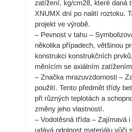
zatížení, kg/cm28, které daná t
XNUMX dní po nalití roztoku. Ta
projekt ve výrobě.
– Pevnost v tahu – Symbolizová
několika případech, většinou pr
konstrukci konstrukčních prvků
měnícím se axiálním zatížením
– Značka mrazuvzdornosti – Za
použití. Tento předmět třídy b
při různých teplotách a schop
změny jeho vlastností.
– Vodotěsná třída – Zajímavá i 
udává odolnost materiálu vůči s