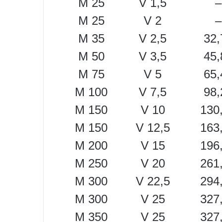
M 25
V 1,5
–
M 25
V 2
–
M 35
V 2,5
32,
M 50
V 3,5
45,
M 75
V 5
65,
M 100
V 7,5
98,
M 150
V 10
130
M 150
V 12,5
163
M 200
V 15
196
M 250
V 20
261
M 300
V 22,5
294
M 300
V 25
327
M 350
V 25
327