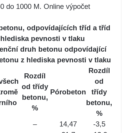
50 do 1000 M. Online výpočet
etonu, odpovídajících tříd a tříd
hlediska pevnosti v tlaku
nční druh betonu odpovídající
betonu z hlediska pevnosti v tlaku
Rozdíl
Rozdíl
všech
od
od třídy
kromě
Pórobeton
třídy
betonu,
rního
betonu,
%
%
–
14,47
-3,5