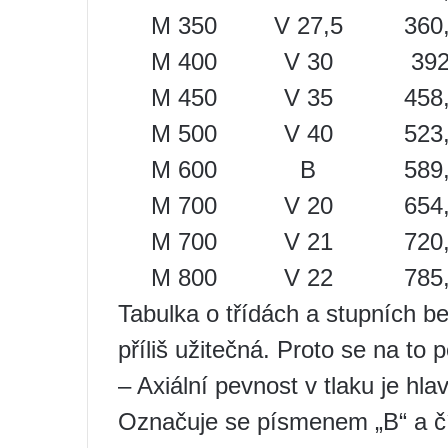
M 350
V 27,5
360
M 400
V 30
392
M 450
V 35
458
M 500
V 40
523
M 600
В
589
M 700
V 20
654
M 700
V 21
720
M 800
V 22
785
Tabulka o třídách a stupních b
příliš užitečná. Proto se na to
– Axiální pevnost v tlaku je hla
Označuje se písmenem „B“ a č