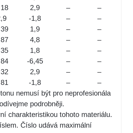
,18
2,9
–
–
,9
-1,8
–
–
,39
1,9
–
–
,87
4,8
–
–
,35
1,8
–
–
,84
-6,45
–
–
,32
2,9
–
–
,81
-1,8
–
–
etonu nemusí být pro neprofesionála
 podívejme podrobněji.
vní charakteristikou tohoto materiálu.
íslem. Číslo udává maximální