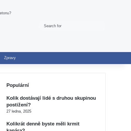
betonu?
Search
Switch skin
for
Zpravy
Populární
Kolik dostávají lidé s druhou skupinou
postižení?
27 ledna, 2025
Kolikrát denně byste měli krmit
kanára?