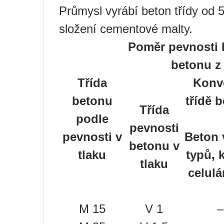
Průmysl vyrábí beton třídy od 
složení cementové malty.
Poměr pevnosti b
betonu z 
Třída
Konve
betonu
třídě 
Třída
podle
pevnosti
pevnosti v
Beton 
betonu v
tlaku
typů, 
tlaku
celulá
M 15
V 1
–