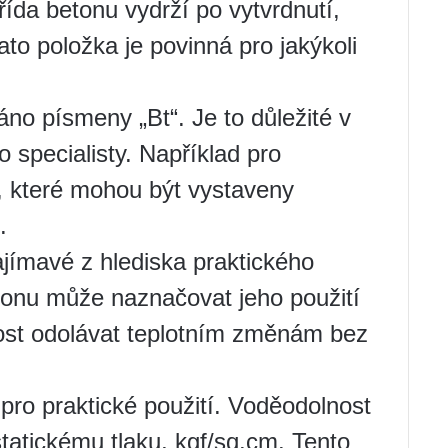
řída betonu vydrží po vytvrdnutí,
to položka je povinná pro jakýkoli
no písmeny „Bt“. Je to důležité v
o specialisty. Například pro
, které mohou být vystaveny
.
jímavé z hlediska praktického
etonu může naznačovat jeho použití
nost odolávat teplotním změnám bez
pro praktické použití. Voděodolnost
tatickému tlaku, kgf/sq.cm. Tento