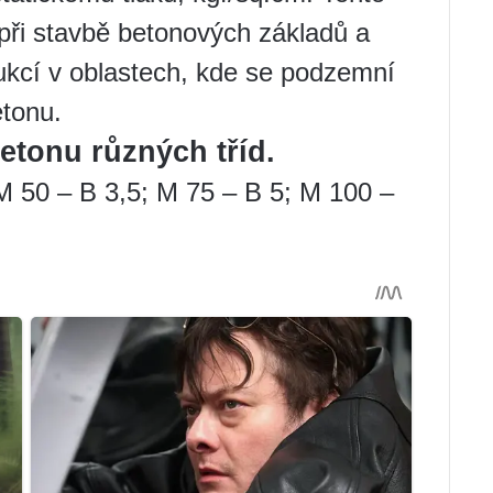
 při stavbě betonových základů a
ukcí v oblastech, kde se podzemní
etonu.
etonu různých tříd.
M 50 – B 3,5; M 75 – B 5; M 100 –