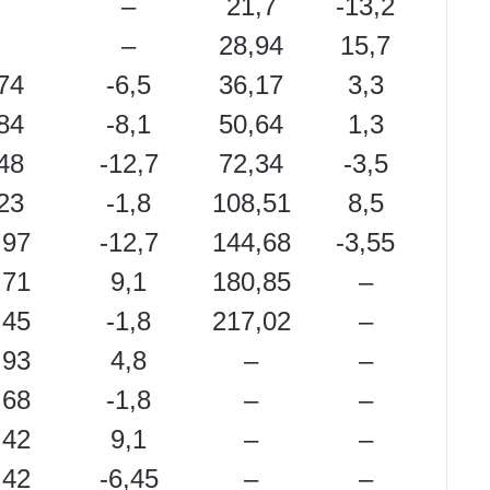
–
21,7
-13,2
–
28,94
15,7
74
-6,5
36,17
3,3
84
-8,1
50,64
1,3
48
-12,7
72,34
-3,5
23
-1,8
108,51
8,5
,97
-12,7
144,68
-3,55
,71
9,1
180,85
–
,45
-1,8
217,02
–
,93
4,8
–
–
,68
-1,8
–
–
,42
9,1
–
–
,42
-6,45
–
–