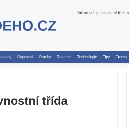
Jak se určuje pevnostní třída 
DEHO.CZ
Pinterest
Navody
Odpovedi
Otazky
Recenze
Technologie
Tipy
Trendy
vnostní třída