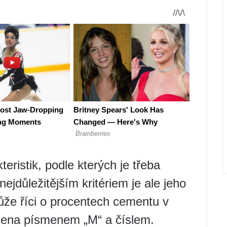
teristik, podle kterých je třeba
nejdůležitějším kritériem je ale jeho
že říci o procentech cementu v
ačena písmenem „M“ a číslem.