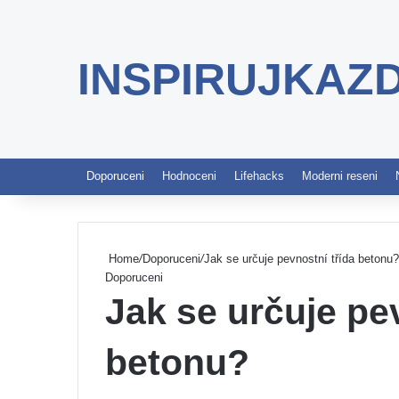
INSPIRUJKAZ
Doporuceni
Hodnoceni
Lifehacks
Moderni reseni
Home
/
Doporuceni
/
Jak se určuje pevnostní třída betonu?
Doporuceni
Jak se určuje pe
betonu?