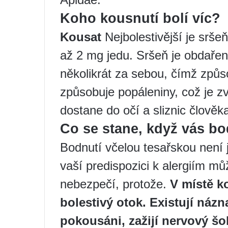
Koho kousnutí bolí víc?
Kousat
Nejbolestivější je srše
až 2 mg jedu. Sršeň je obdařen
několikrát za sebou, čímž způs
způsobuje popáleniny, což je z
dostane do očí a sliznic člověk
Co se stane, když vás bo
Bodnutí včelou tesařskou není j
vaší predispozici k alergiím m
nebezpečí, protože.
V místě k
bolestivý otok.
Existují názna
pokousáni, zažijí nervový šo