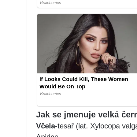
Jak se jmenuje velká čer
Včela
-tesař (lat. Xylocopa val
Apidae.