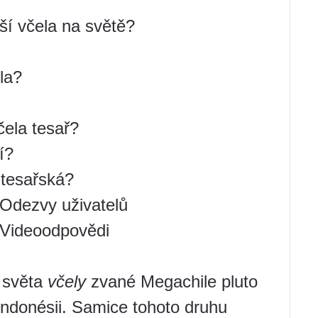
ší včela na světě?
la?
čela tesař?
í?
 tesařská?
 Odezvy uživatelů
? Videoodpovědi
h světa
včely
zvané Megachile pluto
Indonésii. Samice tohoto druhu