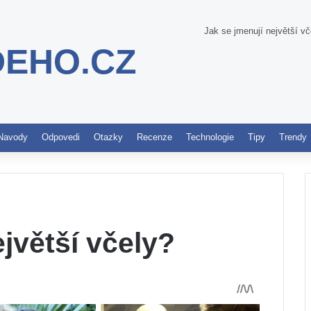
Jak se jmenují největší vč
DEHO.CZ
Pinterest
Navody
Odpovedi
Otazky
Recenze
Technologie
Tipy
Trendy
jvětší včely?