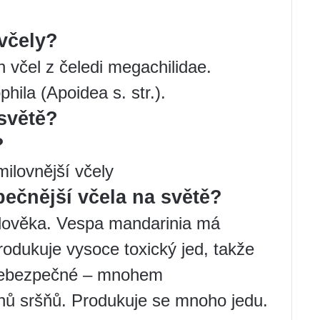
včely?
uh včel z čeledi megachilidae.
hila (Apoidea s. str.).
 světě?
?
milovnější včely
ečnější včela na světě?
lověka. Vespa mandarinia má
odukuje vysoce toxický jed, takže
i nebezpečné – mnohem
uhů sršňů. Produkuje se mnoho jedu.