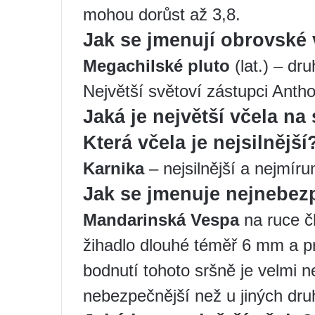
mohou dorůst až 3,8.
Jak se jmenují obrovské 
Megachilské pluto
(lat.) – dr
Největší světoví zástupci Anthop
Jaká je největší včela na
Která včela je nejsilnější
Karnika
– nejsilnější a nejmíru
Jak se jmenuje nejnebezp
Mandarinská Vespa
na ruce č
žihadlo dlouhé téměř 6 mm a pr
bodnutí tohoto sršně je velm
nebezpečnější než u jiných dr