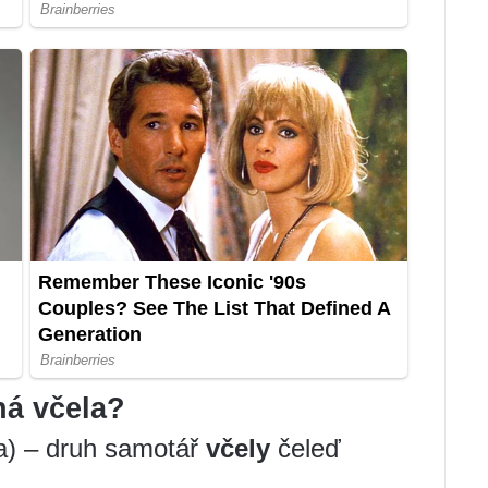
ná včela?
ga) – druh samotář
včely
čeleď