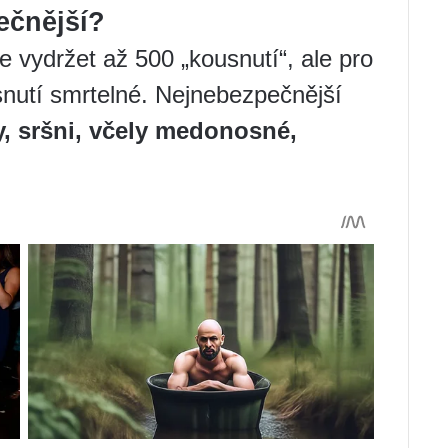
ečnější?
 vydržet až 500 „kousnutí“, ale pro
snutí smrtelné. Nejnebezpečnější
, sršni, včely medonosné,