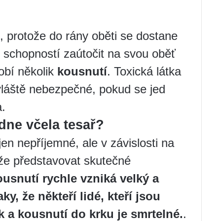
ň, protože do rány oběti se dostane
 schopností zaútočit na svou oběť
obí několik
kousnutí
. Toxická látka
vláště nebezpečné, pokud se jed
a.
dne včela tesař?
en nepříjemné, ale v závislosti na
ůže představovat skutečné
ousnutí rychle vzniká velký a
ky, že někteří lidé, kteří jsou
k a kousnutí do krku je smrtelné.
.