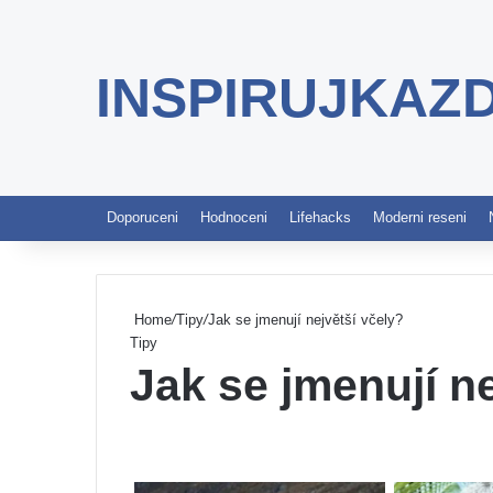
INSPIRUJKAZ
Doporuceni
Hodnoceni
Lifehacks
Moderni reseni
Home
/
Tipy
/
Jak se jmenují největší včely?
Tipy
Jak se jmenují ne