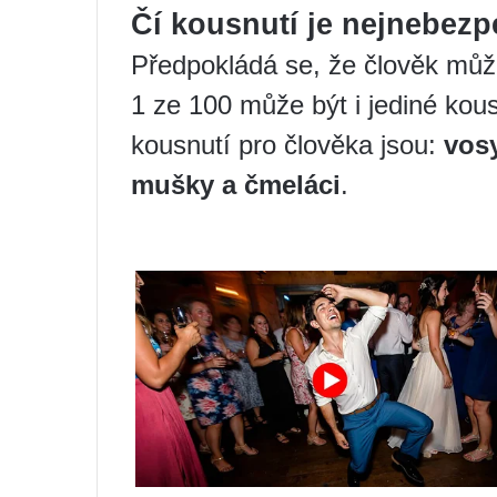
Čí kousnutí je nejnebezp
Předpokládá se, že člověk může
1 ze 100 může být i jediné kou
kousnutí pro člověka jsou:
vosy
mušky a čmeláci
.