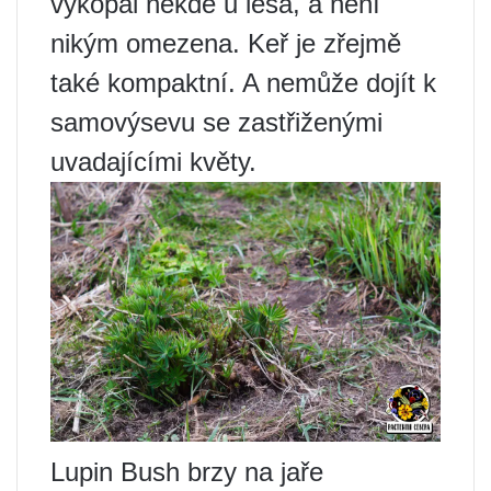
vykopal někde u lesa, a není
nikým omezena. Keř je zřejmě
také kompaktní. A nemůže dojít k
samovýsevu se zastřiženými
uvadajícími květy.
Lupin Bush brzy na jaře