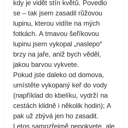
kdy je vidět stín květů. Povedlo
se – tak jsem zasadil růžovou
lupinu, kterou vidíte na mých
fotkách. A tmavou šeříkovou
lupinu jsem vykopal „naslepo“
brzy na jaře, aniž bych věděl,
jakou barvou vykvete.
Pokud jste daleko od domova,
umístěte vykopaný keř do vody
(například do kbelíku, vydrží na
cestách klidně i několik hodin); A
pak už zbývá jen ho zasadit.
Letos samozřejmě nepokvete, ale