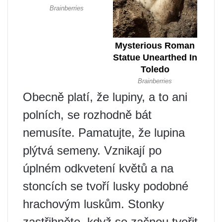
Obecně platí, že lupiny, a to ani
polních, se rozhodně bát
nemusíte. Pamatujte, že lupina
plýtvá semeny. Vznikají po
úplném odkvetení květů a na
stoncích se tvoří lusky podobné
hrachovým luskům. Stonky
zastřihněte, když se začnou tvořit