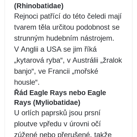
(Rhinobatidae)
Rejnoci patřící do této čeledi mají
tvarem těla určitou podobnost se
strunným hudebním nástrojem.
V Anglii a USA se jim říká
„kytarová ryba“, v Austrálii „žralok
banjo“, ve Francii „mořské
housle“.
Řád Eagle Rays nebo Eagle
Rays (Myliobatidae)
U orlích paprsků jsou prsní
ploutve vpředu v úrovni očí
zúžené nebo přerušené, takže