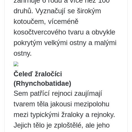
zahrnuje 6 rodů a více než 100
druhů. Vyznačují se širokým
kotoučem, víceméně
kosočtvercového tvaru a obvykle
pokrytým velkými ostny a malými
ostny.
Čeleď žraločíci
(Rhynchobatidae)
Sem patřící rejnoci zaujímají
tvarem těla jakousi mezipolohu
mezi typickými žraloky a rejnoky.
Jejich tělo je zploštělé, ale jeho