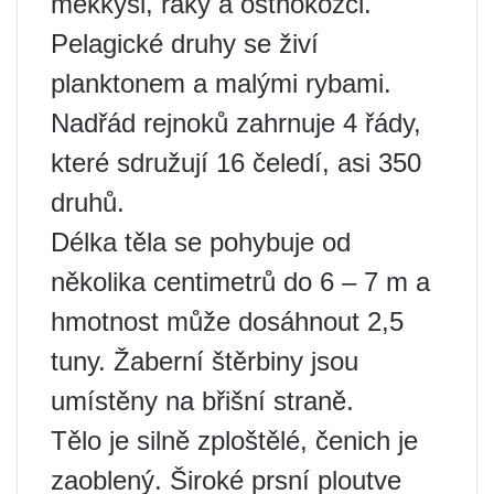
měkkýši, raky a ostnokožci.
Pelagické druhy se živí
planktonem a malými rybami.
Nadřád rejnoků zahrnuje 4 řády,
které sdružují 16 čeledí, asi 350
druhů.
Délka těla se pohybuje od
několika centimetrů do 6 – 7 m a
hmotnost může dosáhnout 2,5
tuny. Žaberní štěrbiny jsou
umístěny na břišní straně.
Tělo je silně zploštělé, čenich je
zaoblený. Široké prsní ploutve