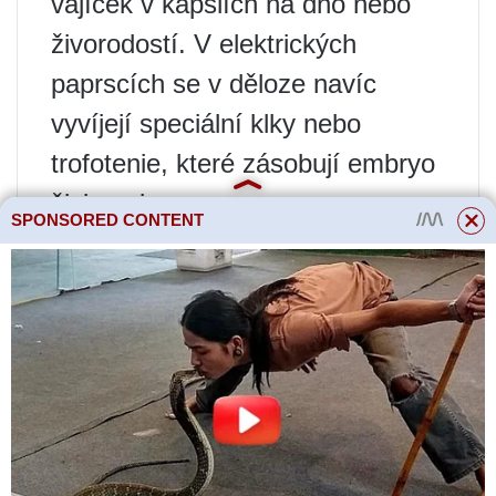
vajíček v kapslích na dno nebo
živorodostí. V elektrických
paprscích se v děloze navíc
vyvíjejí speciální klky nebo
trofotenie, které zásobují embryo
živinami.
SPONSORED CONTENT
Konzumuje se maso mnoha
rejnoků. Rejnok je běžnou
potravou pro obyvatele Pacifiku.
Rejnočí křídla jsou pochoutkou v
portugalské kuchyni.
Játra slouží k produkci tuku.
Rejnočí kůže je odolná a má