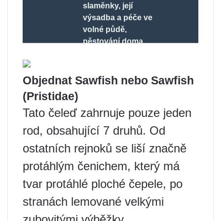
slaměnky, její
výsadba a péče ve
volné půdě,
pěstování doma.
Objednat Sawfish nebo Sawfish
(Pristidae)
Tato čeleď zahrnuje pouze jeden
rod, obsahující 7 druhů. Od
ostatních rejnoků se liší značně
protáhlým čenichem, který má
tvar protáhlé ploché čepele, po
stranách lemované velkými
zubovitými výběžky.