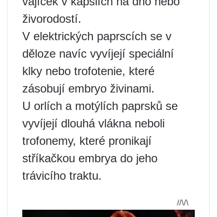
vajíček v kapslích na dno nebo
živorodostí.
V elektrických paprscích se v
děloze navíc vyvíjejí speciální
klky nebo trofotenie, které
zásobují embryo živinami.
U orlích a motýlích paprsků se
vyvíjejí dlouhá vlákna neboli
trofonemy, které pronikají
stříkačkou embrya do jeho
trávicího traktu.