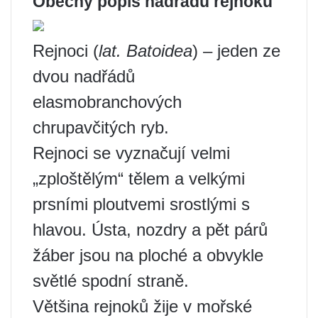
Obecný popis nadřádu rejnoků
Rejnoci (
lat. Batoidea
) – jeden ze
dvou nadřádů
elasmobranchových
chrupavčitých ryb.
Rejnoci se vyznačují velmi
„zploštělým“ tělem a velkými
prsními ploutvemi srostlými s
hlavou. Ústa, nozdry a pět párů
žáber jsou na ploché a obvykle
světlé spodní straně.
Většina rejnoků žije v mořské