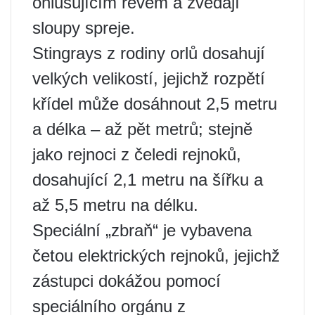
ohlušujícím řevem a zvedají
sloupy spreje.
Stingrays z rodiny orlů dosahují
velkých velikostí, jejichž rozpětí
křídel může dosáhnout 2,5 metru
a délka – až pět metrů; stejně
jako rejnoci z čeledi rejnoků,
dosahující 2,1 metru na šířku a
až 5,5 metru na délku.
Speciální „zbraň“ je vybavena
četou elektrických rejnoků, jejichž
zástupci dokážou pomocí
speciálního orgánu z