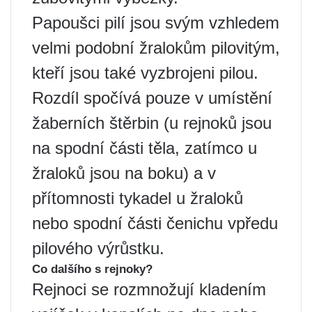
Papoušci pilí jsou svým vzhledem
velmi podobní žralokům pilovitým,
kteří jsou také vyzbrojeni pilou.
Rozdíl spočívá pouze v umístění
žaberních štěrbin (u rejnoků jsou
na spodní části těla, zatímco u
žraloků jsou na boku) a v
přítomnosti tykadel u žraloků
nebo spodní části čenichu vpředu
pilového výrůstku.
Co dalšího s rejnoky?
Rejnoci se rozmnožují kladením