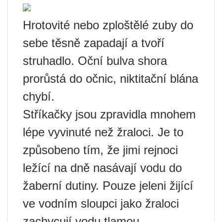
Hrotovité nebo zploštělé zuby do
sebe těsně zapadají a tvoří
struhadlo. Oční bulva shora
prorůstá do očnic, niktitační blána
chybí.
Stříkačky jsou zpravidla mnohem
lépe vyvinuté než žraloci. Je to
způsobeno tím, že jimi rejnoci
ležící na dně nasávají vodu do
žaberní dutiny. Pouze jeleni žijící
ve vodním sloupci jako žraloci
zachycují vodu tlamou.