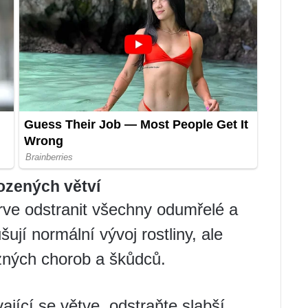
ozených větví
prve odstranit všechny odumřelé a
jí normální vývoj rostliny, ale
zných chorob a škůdců.
ící se větve, odstraňte slabší