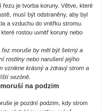
í řezu je tvorba koruny. Větve, které
hustě, musí být odstraněny, aby byl
tla a vzduchu do vnitřku stromu.
, které rostou uvnitř koruny nebo
e řez moruše by měl být šetrný a
í rostliny nebo narušení jejího
m vznikne krásný a zdravý strom a
říští sezóně.
í moruší na podzim
oruše je pozdní podzim, kdy strom