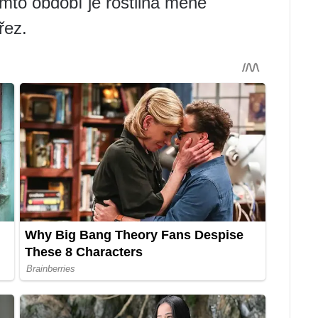
 tomto období je rostlina méně
řez.