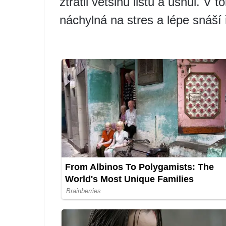
ztratil většinu listů a usnul. V
náchylná na stres a lépe snáší 