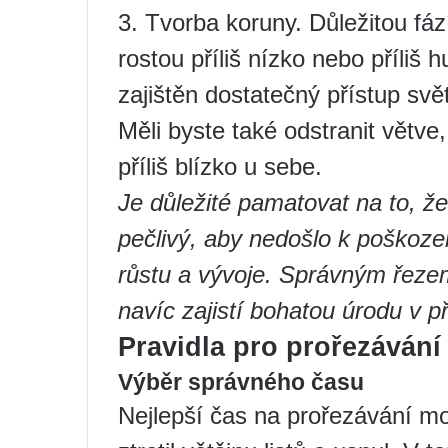
3. Tvorba koruny. Důležitou fáz
rostou příliš nízko nebo příliš 
zajištěn dostatečný přístup svě
Měli byste také odstranit větve
příliš blízko u sebe.
Je důležité pamatovat na to, ž
pečlivý, aby nedošlo k poškozen
růstu a vývoje. Správným řeze
navíc zajistí bohatou úrodu v p
Pravidla pro prořezáván
Výběr správného času
Nejlepší čas na prořezávání m