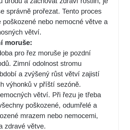
u úrodu a zachovat zdraví rostlin, je
e správně prořezat. Tento proces
uje poškozené nebo nemocné větve a
nosných větví.
ní moruše:
doba pro řez moruše je pozdní
odů. Zimní odolnost stromu
dobí a zvýšený růst větví zajistí
h výhonků v příští sezóně.
mocných větví. Při řezu je třeba
i všechny poškozené, odumřelé a
škozené mrazem nebo nemocemi,
na zdravé větve.