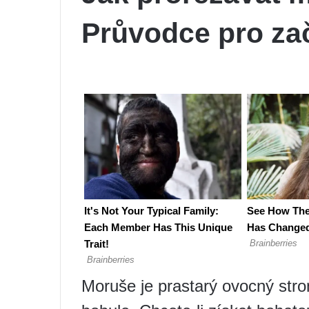
Průvodce pro za
Moruše je prastarý ovocný str