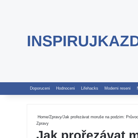
INSPIRUJKAZ
Doporuceni
Hodnoceni
Lifehacks
Moderni reseni
Home
/
Zpravy
/
Jak prořezávat moruše na podzim: Průvo
Zpravy
Jak prořezávat 