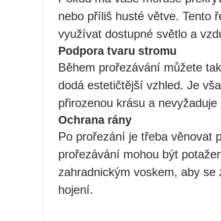
nebo příliš husté větve. Tento ř
využívat dostupné světlo a vzd
Podpora tvaru stromu
Během prořezávání můžete také
dodá estetičtější vzhled. Je v
přirozenou krásu a nevyžaduje p
Ochrana rány
Po prořezání je třeba věnovat 
prořezávání mohou být potažen
zahradnickým voskem, aby se z
hojení.