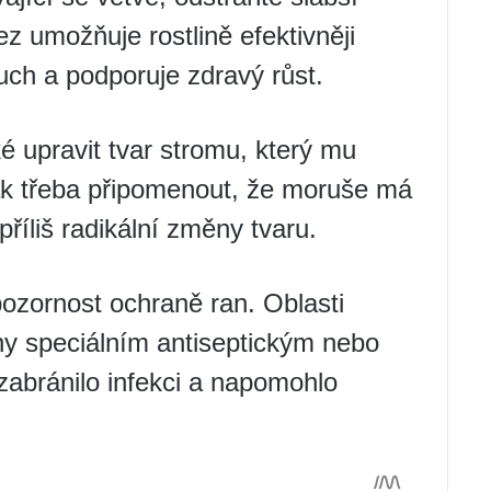
ez umožňuje rostlině efektivněji
uch a podporuje zdravý růst.
 upravit tvar stromu, který mu
šak třeba připomenout, že moruše má
říliš radikální změny tvaru.
pozornost ochraně ran. Oblasti
y speciálním antiseptickým nebo
abránilo infekci a napomohlo