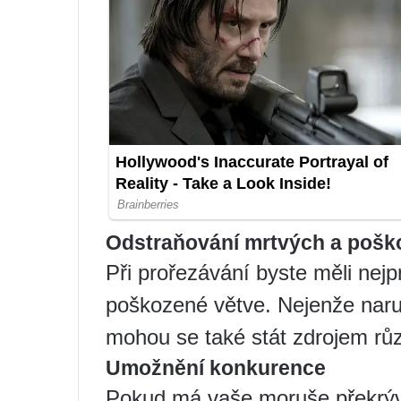
Odstraňování mrtvých a pošk
Při prořezávání byste měli nej
poškozené větve. Nejenže narušu
mohou se také stát zdrojem rů
Umožnění konkurence
Pokud má vaše moruše překrývaj