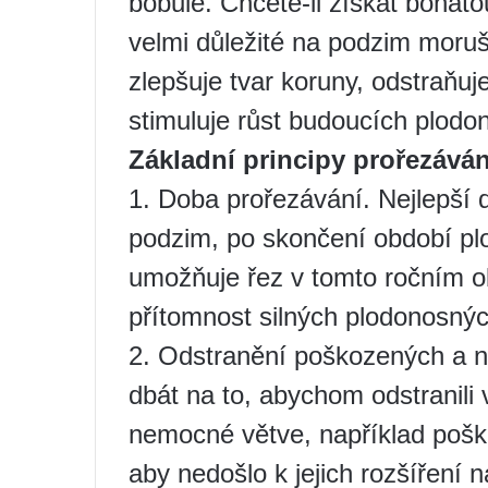
bobule. Chcete-li získat bohato
velmi důležité na podzim moruš
zlepšuje tvar koruny, odstraň
stimuluje růst budoucích plodo
Základní principy prořezává
1. Doba prořezávání. Nejlepší 
podzim, po skončení období pl
umožňuje řez v tomto ročním ob
přítomnost silných plodonosnýc
2. Odstranění poškozených a ne
dbát na to, abychom odstranil
nemocné větve, například po
aby nedošlo k jejich rozšíření 