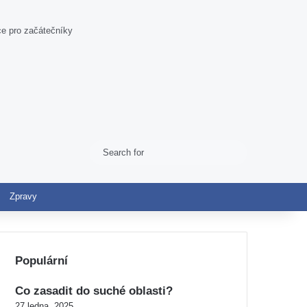
e pro začátečníky
Search
Switch skin
for
Zpravy
Populární
Co zasadit do suché oblasti?
27 ledna, 2025