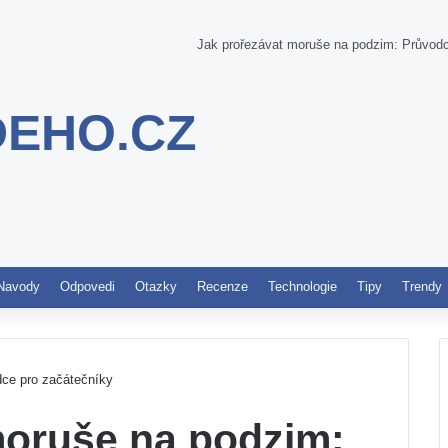
Jak prořezávat moruše na podzim: Průvodc
DEHO.CZ
Pinterest
Navody
Odpovedi
Otazky
Recenze
Technologie
Tipy
Trendy
dce pro začátečníky
moruše na podzim: