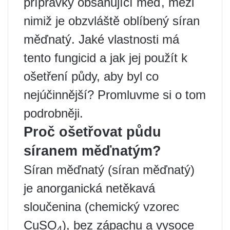
přípravky obsahující měď, mezi
nimiž je obzvláště oblíbený síran
měďnatý. Jaké vlastnosti má
tento fungicid a jak jej použít k
ošetření půdy, aby byl co
nejúčinnější? Promluvme si o tom
podrobněji.
Proč ošetřovat půdu
síranem měďnatým?
Síran měďnatý (síran měďnatý)
je anorganická netěkavá
sloučenina (chemický vzorec
CuSO
), bez zápachu a vysoce
4