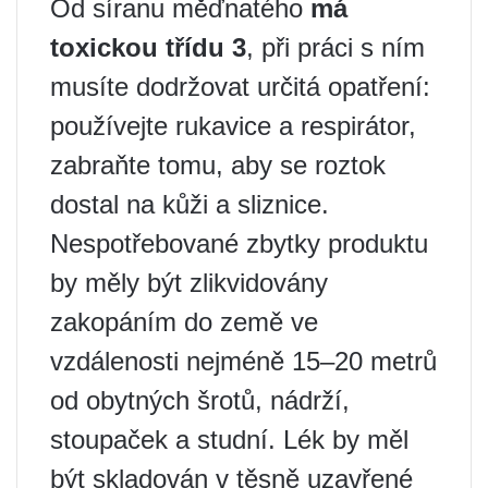
Od síranu měďnatého
má
toxickou třídu 3
, při práci s ním
musíte dodržovat určitá opatření:
používejte rukavice a respirátor,
zabraňte tomu, aby se roztok
dostal na kůži a sliznice.
Nespotřebované zbytky produktu
by měly být zlikvidovány
zakopáním do země ve
vzdálenosti nejméně 15–20 metrů
od obytných šrotů, nádrží,
stoupaček a studní. Lék by měl
být skladován v těsně uzavřené