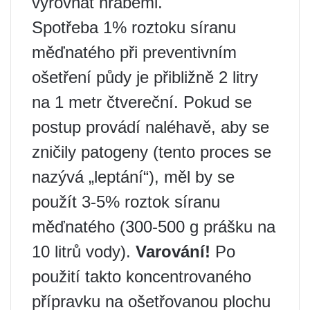
vyrovnat hráběmi.
Spotřeba 1% roztoku síranu
měďnatého při preventivním
ošetření půdy je přibližně 2 litry
na 1 metr čtvereční. Pokud se
postup provádí naléhavě, aby se
zničily patogeny (tento proces se
nazývá „leptání“), měl by se
použít 3-5% roztok síranu
měďnatého (300-500 g prášku na
10 litrů vody).
Varování!
Po
použití takto koncentrovaného
přípravku na ošetřovanou plochu