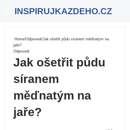
INSPIRUJKAZDEHO.CZ
Menu
Se
Home
/
Odpovedi
/
Jak ošetřit půdu síranem měďnatým na
jaře?
Odpovedi
Jak ošetřit půdu
síranem
měďnatým na
jaře?