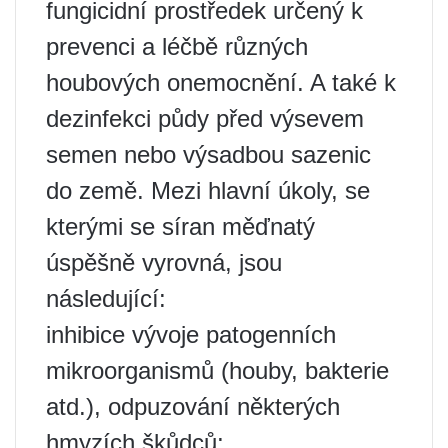
fungicidní prostředek určený k
prevenci a léčbě různých
houbových onemocnění. A také k
dezinfekci půdy před výsevem
semen nebo výsadbou sazenic
do země. Mezi hlavní úkoly, se
kterými se síran měďnatý
úspěšně vyrovná, jsou
následující:
inhibice vývoje patogenních
mikroorganismů (houby, bakterie
atd.), odpuzování některých
hmyzích škůdců;