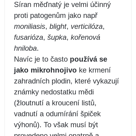
Síran měďnatý je velmi účinný
proti patogenům jako např
moniliasis
,
blight
,
verticilóza
,
fusarióza
,
šupka
,
kořenová
hniloba
.
Navíc je to často
používá se
jako mikrohnojivo
ke krmení
zahradních plodin, které vykazují
známky nedostatku mědi
(žloutnutí a kroucení listů,
vadnutí a odumírání špiček
výhonů). To však musí být
provedeno velmi opatrně a