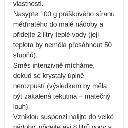
vlastnosti.
Nasypte 100 g práškového síranu
měďnatého do malé nádoby a
přidejte 2 litry teplé vody (její
teplota by neměla přesáhnout 50
stupňů).
Směs intenzivně mícháme,
dokud se krystaly úplně
nerozpustí (výsledkem by měla
být zakalená tekutina – matečný
louh).
Vzniklou suspenzi nalijte do velké
nádoby, přidejte asi 8 litrů vody a