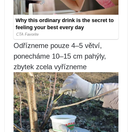
Odřízneme pouze 4–5 větví,
ponecháme 10–15 cm pahýly,
zbytek zcela vyřízneme