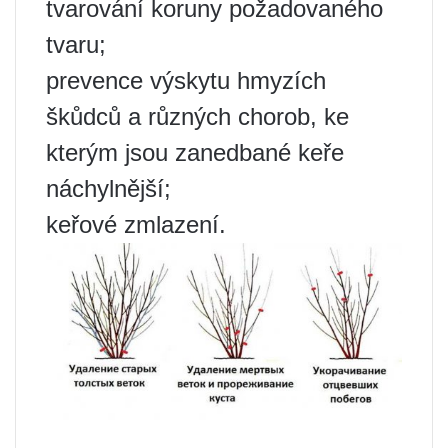
tvarování koruny požadovaného
tvaru;
prevence výskytu hmyzích
škůdců a různých chorob, ke
kterým jsou zanedbané keře
náchylnější;
keřové zmlazení.