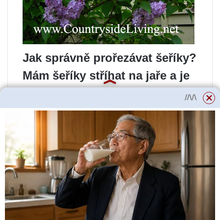
Jak správně prořezávat šeříky?
Mám šeříky stříhat na jaře a je
vůbec možné šeříky stříhat?
Tyto otázky si zahrádkáři často
kladou. Mezitím je
bezpodmínečně nutné ostříhat
šeříky, jinak bude kvetení této
krásné rostliny řídké a hlavně
na samém vrcholu keře a
spodní část a střed budou