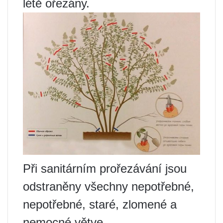
létě ořezány.
Při sanitárním prořezávání jsou
odstraněny všechny nepotřebné,
nepotřebné, staré, zlomené a
nemocné větve.