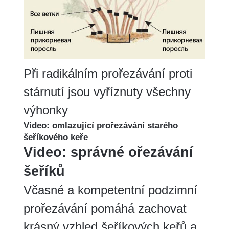
Při radikálním prořezávání proti
stárnutí jsou vyříznuty všechny
výhonky
Video: omlazující prořezávání starého
šeříkového keře
Video: správné ořezávání
šeříků
Včasné a kompetentní podzimní
prořezávání pomáhá zachovat
krásný vzhled šeříkových keřů a