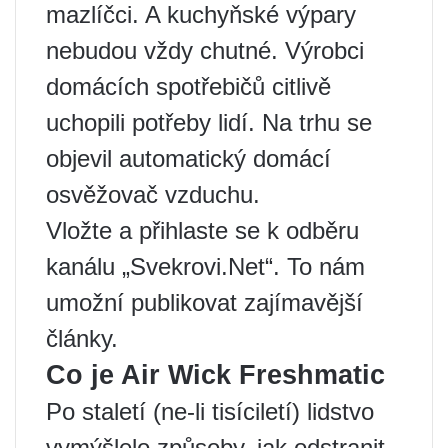
mazlíčci. A kuchyňské výpary
nebudou vždy chutné. Výrobci
domácích spotřebičů citlivě
uchopili potřeby lidí. Na trhu se
objevil automatický domácí
osvěžovač vzduchu.
Vložte a přihlaste se k odběru
kanálu „Svekrovi.Net“. To nám
umožní publikovat zajímavější
články.
Co je Air Wick Freshmatic
Po staletí (ne-li tisíciletí) lidstvo
vymýšlelo způsoby, jak odstranit