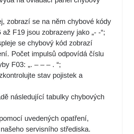
ej, zobrazí se na něm chybové kódy
ž F19 jsou zobrazeny jako „- -“;
spleje se chybový kód zobrazí
ení. Počet impulsů odpovídá číslu
y F03: „. – – – . “;
kontrolujte stav pojistek a
dě následující tabulky chybových
 pomocí uvedených opatření,
 našeho servisního střediska.