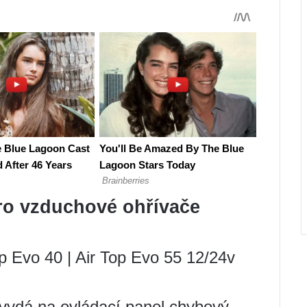
ro vzduchové ohřívače
p Evo 40 | Air Top Evo 55 12/24v
 vydá na ovládací panel chybový