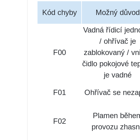
Kód chyby
Možný důvod
Vadná řídicí jedn
/ ohřívač je
F00
zablokovaný / vni
čidlo pokojové tep
je vadné
F01
Ohřívač se neza
Plamen běhe
F02
provozu zhasn