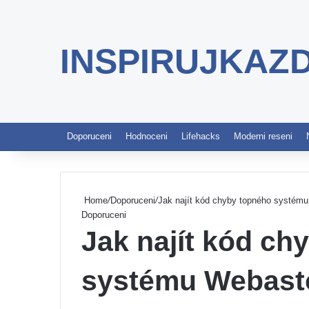
INSPIRUJKAZ
Doporuceni
Hodnoceni
Lifehacks
Moderni reseni
Home
/
Doporuceni
/
Jak najít kód chyby topného systému 
Doporuceni
Jak najít kód ch
systému Webasto 