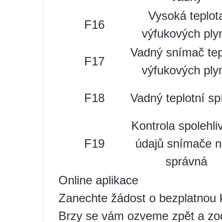
Vysoká teplot
F16
výfukových ply
Vadný snímač tep
F17
výfukových ply
F18
Vadný teplotní sp
Kontrola spolehliv
F19
údajů snímače n
správná
Online aplikace
Zanechte žádost o bezplatnou k
Brzy se vám ozveme zpět a zo