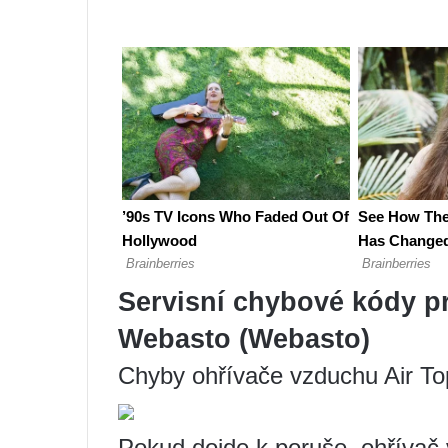
Servisní chybové kódy p
Webasto (Webasto)
Chyby ohřívače vzduchu Air To
Pokud dojde k poruše, ohřívač