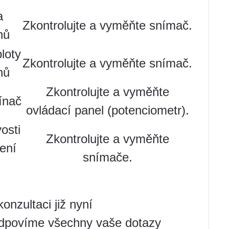
a
Zkontrolujte a vyměňte snímač.
nů
loty
Zkontrolujte a vyměňte snímač.
nů
Zkontrolujte a vyměňte
ínač
ovládací panel (potenciometr).
osti
Zkontrolujte a vyměňte
ení
snímače.
onzultaci již nyní
dpovíme všechny vaše dotazy