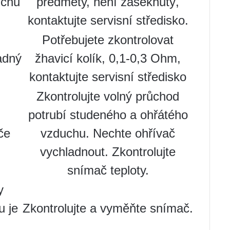
uchu
předměty, není zaseknutý,
kontaktujte servisní středisko.
Potřebujete zkontrolovat
vadný
žhavicí kolík, 0,1-0,3 Ohm,
kontaktujte servisní středisko
Zkontrolujte volný průchod
potrubí studeného a ohřátého
če
vzduchu. Nechte ohřívač
vychladnout. Zkontrolujte
snímač teploty.
y
u je
Zkontrolujte a vyměňte snímač.