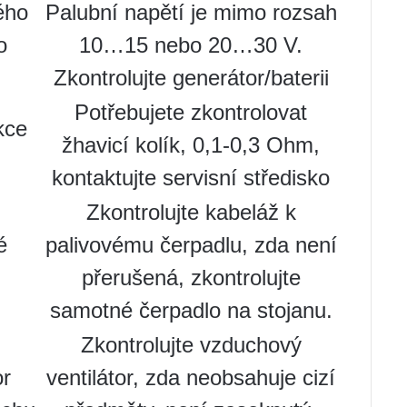
ého
Palubní napětí je mimo rozsah
o
10…15 nebo 20…30 V.
Zkontrolujte generátor/baterii
Potřebujete zkontrolovat
kce
žhavicí kolík, 0,1-0,3 Ohm,
kontaktujte servisní středisko
Zkontrolujte kabeláž k
é
palivovému čerpadlu, zda není
přerušená, zkontrolujte
samotné čerpadlo na stojanu.
Zkontrolujte vzduchový
or
ventilátor, zda neobsahuje cizí