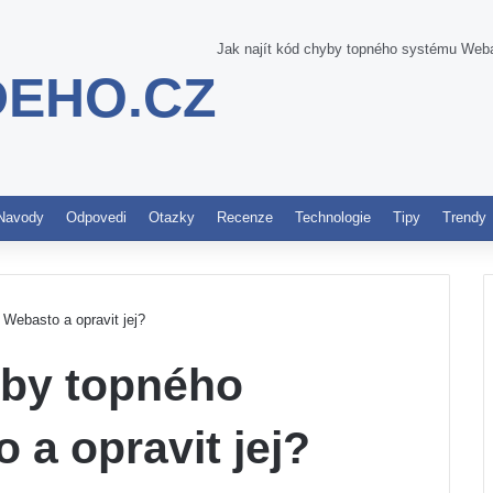
Jak najít kód chyby topného systému Webas
DEHO.CZ
Pinterest
Navody
Odpovedi
Otazky
Recenze
Technologie
Tipy
Trendy
Webasto a opravit jej?
yby topného
a opravit jej?