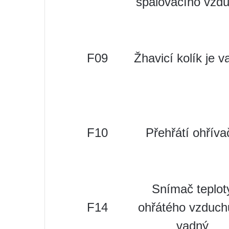
spalovacího vzd
F09
Žhavicí kolík je 
F10
Přehřátí ohříva
Snímač teplot
F14
ohřátého vzduch
vadný