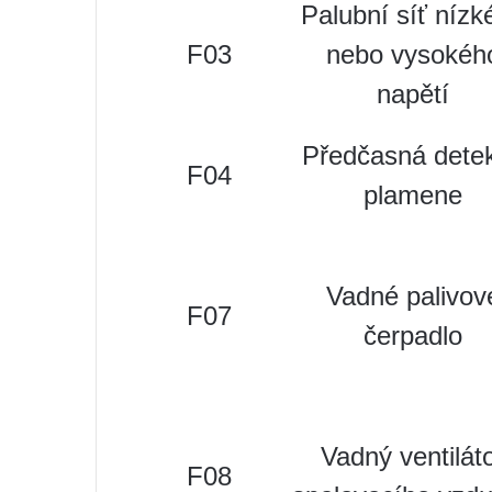
Palubní síť nízk
F03
nebo vysokéh
napětí
Předčasná dete
F04
plamene
Vadné palivov
F07
čerpadlo
Vadný ventilát
F08