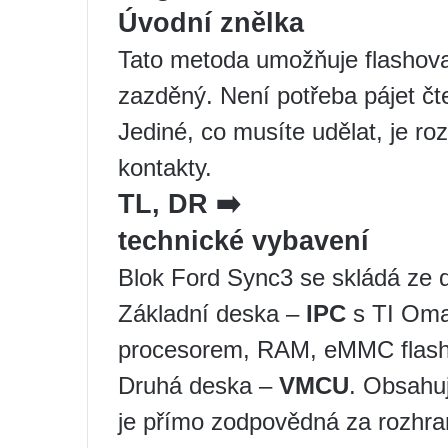
Úvodní znělka
Tato metoda umožňuje flashova
zazděný. Není potřeba pájet čte
Jediné, co musíte udělat, je ro
kontakty.
TL, DR
➡️
technické vybavení
Blok Ford Sync3 se skládá ze 
Základní deska –
IPC
s TI Oma
procesorem, RAM, eMMC flash
Druhá deska –
VMCU
. Obsahuj
je přímo zodpovědná za rozhr