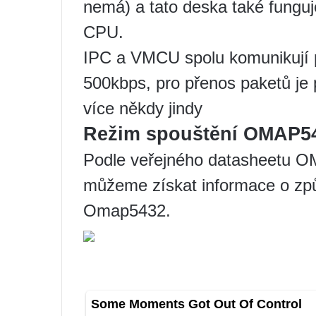
nemá) a tato deska také funguje
CPU.
IPC a VMCU spolu komunikují p
500kbps, pro přenos paketů je
více někdy jindy
Režim spouštění OMAP5
Podle veřejného datasheetu 
můžeme získat informace o zp
Omap5432.