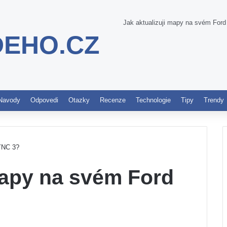
Jak aktualizuji mapy na svém For
DEHO.CZ
Pinterest
Navody
Odpovedi
Otazky
Recenze
Technologie
Tipy
Trendy
YNC 3?
mapy na svém Ford