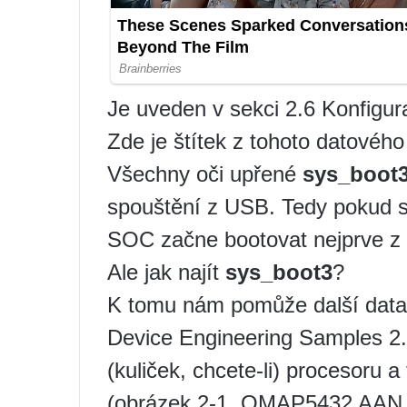
Je uveden v sekci 2.6 Konfig
Zde je štítek z tohoto datového 
Všechny oči upřené
sys_boot
spouštění z USB. Tedy pokud s
SOC začne bootovat nejprve z
Ale jak najít
sys_boot3
?
K tomu nám pomůže další dat
Device Engineering Samples 2.0
(kuliček, chcete-li) procesoru 
(obrázek 2-1. OMAP5432 AAN 