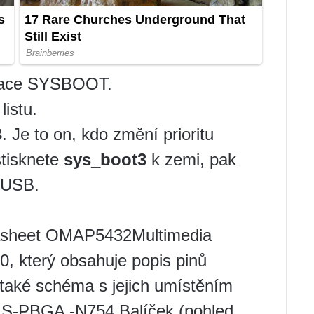
urace SYSBOOT.
listu.
3
. Je to on, kdo změní prioritu
tisknete
sys_boot3
k zemi, pak
 USB.
asheet OMAP5432Multimedia
, který obsahuje popis pinů
a také schéma s jejich umístěním
S-PBGA -N754 Balíček (pohled