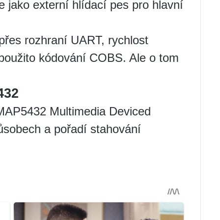
 jako externí hlídací pes pro hlavní
řes rozhraní UART, rychlost
 použito kódování COBS. Ale o tom
432
OMAP5432 Multimedia Deviced
ůsobech a pořadí stahování