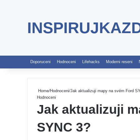
INSPIRUJKAZ
Doporuceni
Hodnoceni
Lifehacks
Moderni reseni
Home
/
Hodnoceni
/
Jak aktualizuji mapy na svém Ford S
Hodnoceni
Jak aktualizuji 
SYNC 3?