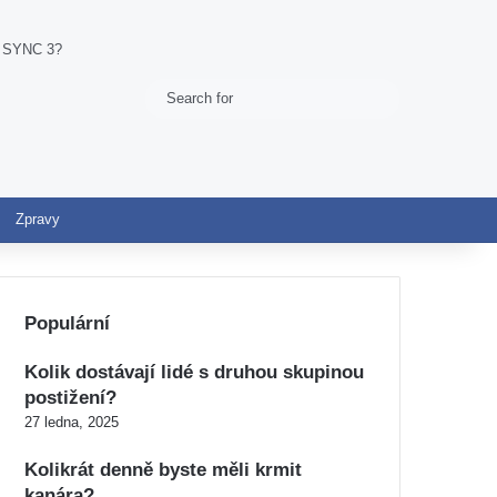
d SYNC 3?
Search
Switch skin
for
Zpravy
Populární
Kolik dostávají lidé s druhou skupinou
postižení?
27 ledna, 2025
Kolikrát denně byste měli krmit
kanára?