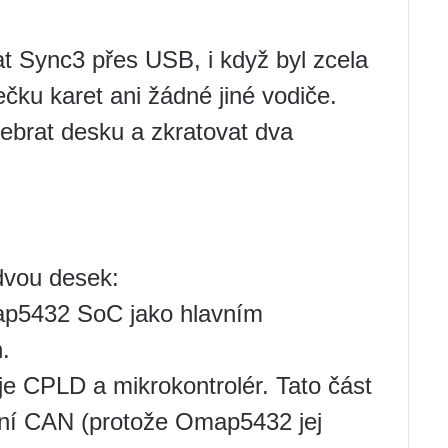
t Sync3 přes USB, i když byl zcela
čku karet ani žádné jiné vodiče.
zebrat desku a zkratovat dva
dvou desek:
p5432 SoC jako hlavním
.
e CPLD a mikrokontrolér. Tato část
aní CAN (protože Omap5432 jej