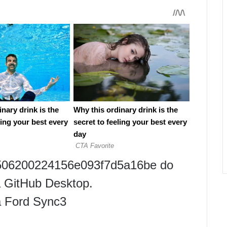
6f506200224156e093f7d5a16be do
na GitHub Desktop.
 Ford Sync3