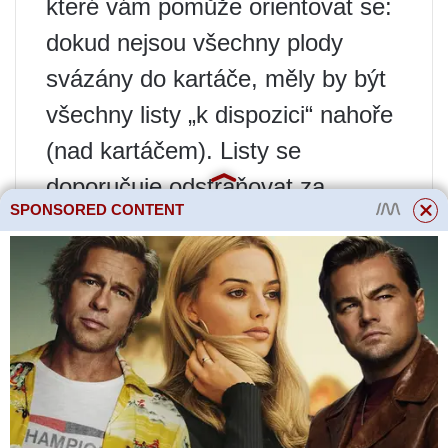
které vám pomůže orientovat se:
dokud nejsou všechny plody
svázány do kartáče, měly by být
všechny listy „k dispozici“ nahoře
(nad kartáčem). Listy se
doporučuje odstraňovat za
SPONSORED CONTENT
suchého teplého počasí, ráno,
aby se rána stihla zahojit a
nestala se vstupní branou
infekce.
Přečtěte si více
Výběr elektrokola v
roce 2024: 8 modelů
s dojezdem 40 km a