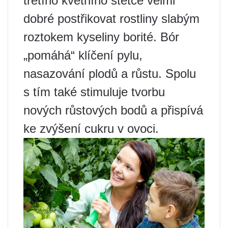
třetího květního štětce velmi
dobré postřikovat rostliny slabým
roztokem kyseliny borité. Bór
„pomáhá“ klíčení pylu,
nasazování plodů a růstu. Spolu
s tím také stimuluje tvorbu
nových růstových bodů a přispívá
ke zvýšení cukru v ovoci.