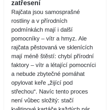
zatřesení
Rajčata jsou samosprašné
rostliny a v přírodních
podmínkách mají i další
pomocníky – vítr a hmyz. Ale
rajčata pěstovaná ve sklenících
mají méně štěstí: chybí přírodní
faktory – vítr a létající pomocníci
a nebude zbytečné pomáhat
opylovat keře „žijící pod
střechou“. Navíc tento proces
není vůbec složitý: stačí
květinové kartáče každých pár