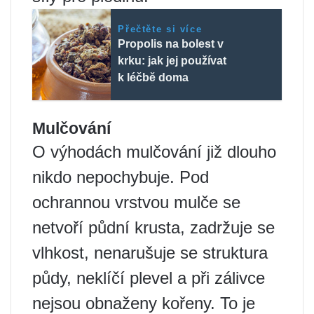
Přečtěte si více
Propolis na bolest v
krku: jak jej používat
k léčbě doma
Mulčování
O výhodách mulčování již dlouho
nikdo nepochybuje. Pod
ochrannou vrstvou mulče se
netvoří půdní krusta, zadržuje se
vlhkost, nenarušuje se struktura
půdy, neklíčí plevel a při zálivce
nejsou obnaženy kořeny. To je