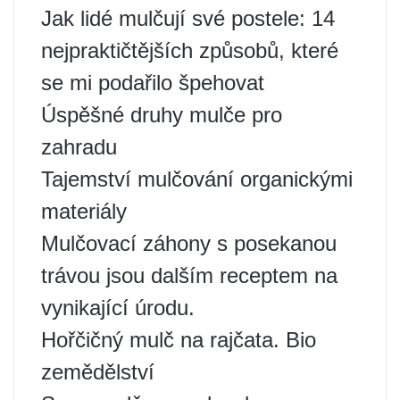
Jak lidé mulčují své postele: 14
nejpraktičtějších způsobů, které
se mi podařilo špehovat
Úspěšné druhy mulče pro
zahradu
Tajemství mulčování organickými
materiály
Mulčovací záhony s posekanou
trávou jsou dalším receptem na
vynikající úrodu.
Hořčičný mulč na rajčata. Bio
zemědělství