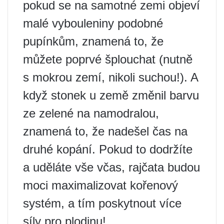
pokud se na samotné zemi objeví
malé vybouleniny podobné
pupínkům, znamená to, že
můžete poprvé šplouchat (nutně
s mokrou zemí, nikoli suchou!). A
když stonek u země změnil barvu
ze zelené na namodralou,
znamená to, že nadešel čas na
druhé kopání. Pokud to dodržíte
a uděláte vše včas, rajčata budou
moci maximalizovat kořenový
systém, a tím poskytnout více
síly pro plodinu!