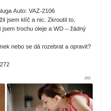
Kaluga Auto: VAZ-2106
l jsem klíč a nic. Zkroutil to,
val jsem trochu oleje a WD – žádný
mek nebo se dá rozebrat a opravit?
 272