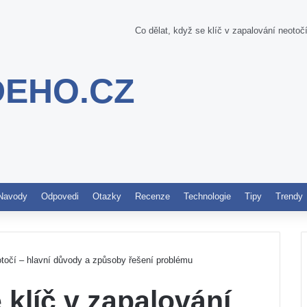
Co dělat, když se klíč v zapalování neoto
DEHO.CZ
Pinterest
Navody
Odpovedi
Otazky
Recenze
Technologie
Tipy
Trendy
otočí – hlavní důvody a způsoby řešení problému
 klíč v zapalování