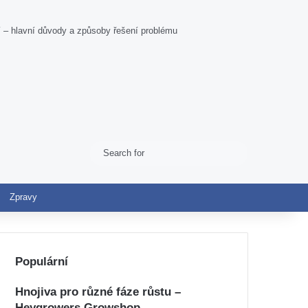
čí – hlavní důvody a způsoby řešení problému
Search
Switch skin
for
Zpravy
Populární
Hnojiva pro různé fáze růstu –
Heygrowers Growshop