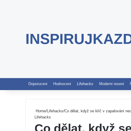
INSPIRUJKAZ
Doporuceni
Hodnoceni
Lifehacks
Moderni reseni
Home
/
Lifehacks
/
Co dělat, když se klíč v zapalování ne
Lifehacks
Co dělat, když se