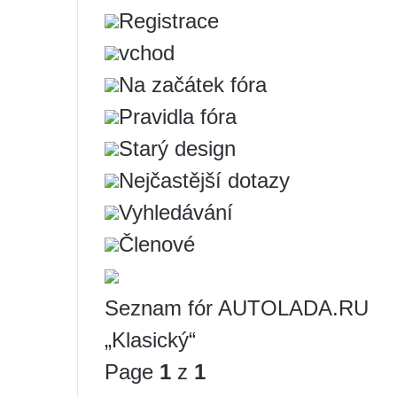
Registrace
vchod
Na začátek fóra
Pravidla fóra
Starý design
Nejčastější dotazy
Vyhledávání
Členové
Seznam fór AUTOLADA.RU
„Klasický“
Page
1
z
1