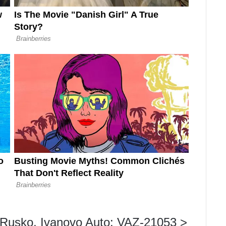
: Rusko, Ivanovo Auto: VAZ-21053 >