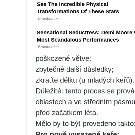
poškozené větve;
zbytečné další důsledky;
zkraťte délku (u mladých keřů).
Důležité: tento proces se prov
oblastech a ve středním pásmu
před začátkem léta.
Mělo by to být provedeno takto
Pro nově vysazené keře: