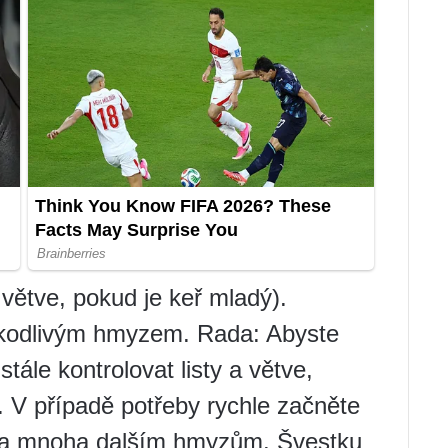
větve, pokud je keř mladý).
 škodlivým hmyzem. Rada: Abyste
stále kontrolovat listy a větve,
. V případě potřeby rychle začněte
m a mnoha dalším hmyzům. Švestku