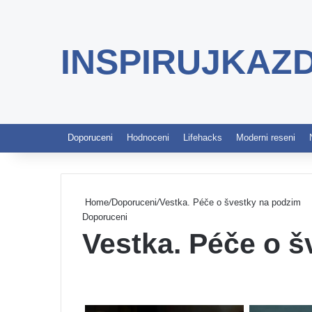
INSPIRUJKAZ
Doporuceni
Hodnoceni
Lifehacks
Moderni reseni
Home
/
Doporuceni
/
Vestka. Péče o švestky na podzim
Doporuceni
Vestka. Péče o 