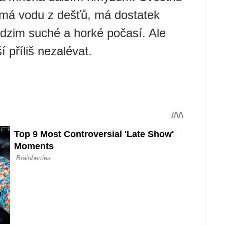
jímá vodu z dešťů, má dostatek
dzim suché a horké počasí. Ale
 příliš nezalévat.