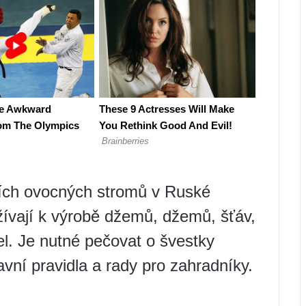
ších ovocných stromů v Ruské
žívají k výrobě džemů, džemů, šťáv,
el. Je nutné pečovat o švestky
ní pravidla a rady pro zahradníky.