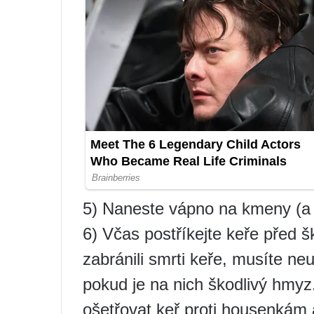
5) Naneste vápno na kmeny (a 
6) Včas postříkejte keře před
zabránili smrti keře, musíte neu
pokud je na nich škodlivý hmyz
ošetřovat keř proti housenká