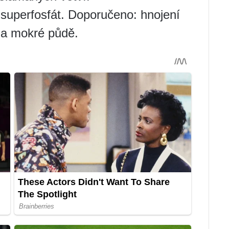
h superfosfát. Doporučeno: hnojení
na mokré půdě.