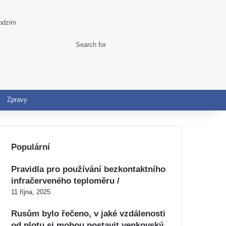
podzim
Search
Switch skin
for
Zpravy
Populární
Pravidla pro používání bezkontaktního
infračerveného teploměru /
11 října, 2025
Rusům bylo řečeno, v jaké vzdálenosti
od plotu si mohou postavit venkovský