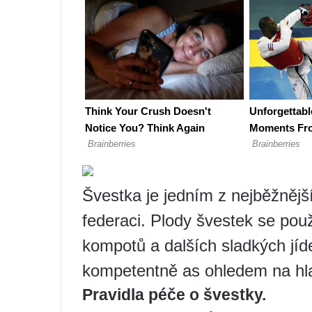
Švestka je jedním z nejběžněj
federaci. Plody švestek se pou
kompotů a dalších sladkých jíd
kompetentně as ohledem na hlav
Pravidla péče o švestky.