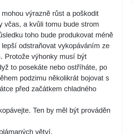
é mohou výrazně růst a poškodit
y včas, a kvůli tomu bude strom
 důsledku toho bude produkovat méně
 lepší odstraňovat vykopáváním ze
 Protože výhonky musí být
dyž to posekáte nebo ostříháte, po
 během podzimu několikrát bojovat s
rátce před začátkem chladného
kopávejte. Ten by měl být prováděn
olámaných větví.