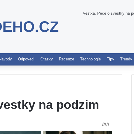
Vestka. Péče o švestky na 
DEHO.CZ
Pinterest
Navody
Odpovedi
Otazky
Recenze
Technologie
Tipy
Trendy
švestky na podzim