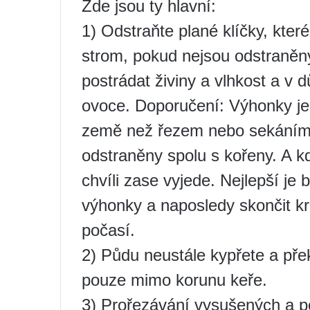
Zde jsou ty hlavní:
1) Odstraňte plané klíčky, kter
strom, pokud nejsou odstraněn
postrádat živiny a vlhkost a v
ovoce. Doporučení: Výhonky je
země než řezem nebo sekáním.
odstraněny spolu s kořeny. A k
chvíli zase vyjede. Nejlepší je
výhonky a naposledy skončit k
počasí.
2) Půdu neustále kypřete a pře
pouze mimo korunu keře.
3) Prořezávání vysušených a p