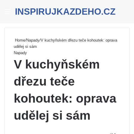
INSPIRUJKAZDEHO.CZ
Menu
Se
Home
/
Napady
/
V kuchyňském dřezu teče kohoutek: oprava
udělej si sám
Napady
V kuchyňském
dřezu teče
kohoutek: oprava
udělej si sám