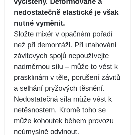
vyčištěny. Deformované a
nedostatečně elastické je však
nutné vyměnit.
Složte mixér v opačném pořadí
než při demontáži. Při utahování
závitových spojů nepoužívejte
nadměrnou sílu – může to vést k
prasklinám v těle, porušení závitů
a selhání pryžových těsnění.
Nedostatečná síla může vést k
netěsnostem. Kromě toho se
může kohoutek během provozu
neúmyslně odvinout.