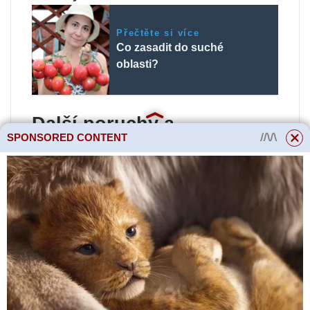
Přečtěte si více
Co zasadit do suché
oblasti?
Další poruchy a
SPONSORED CONTENT
odstraňování problémů
Poruchy domácích vodovodních
baterií často zahrnují poškození
pružných spojů, netěsnost
armatur, praskliny a dokonce i
prasknutí vinylové trubky. Síly
působící na baterii často