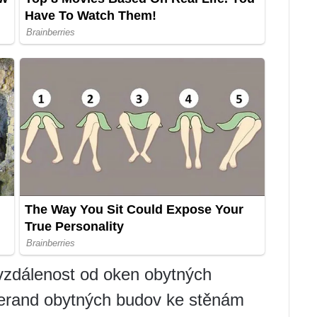
 vzdálenost od oken obytných
 verand obytných budov ke stěnám