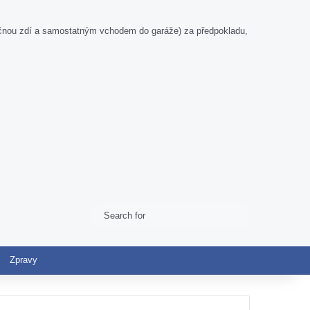
ečnou zdí a samostatným vchodem do garáže) za předpokladu,
Search
Switch skin
for
Zpravy