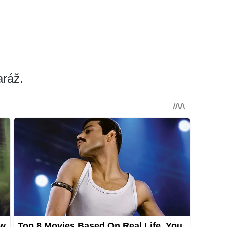
aráž.