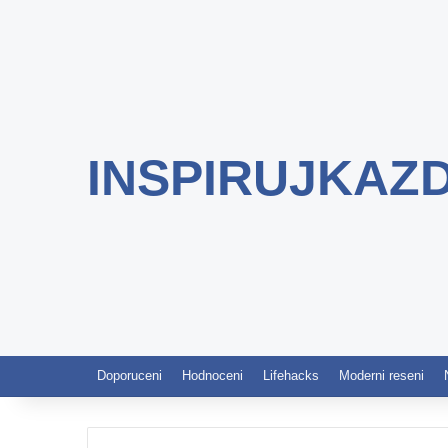
INSPIRUJKAZ
Doporuceni
Hodnoceni
Lifehacks
Moderni reseni