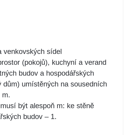
a venkovských sídel
rostor (pokojů), kuchyní a verand
tných budov a hospodářských
ký dům) umístěných na sousedních
 m.
musí být alespoň m: ke stěně
řských budov – 1.