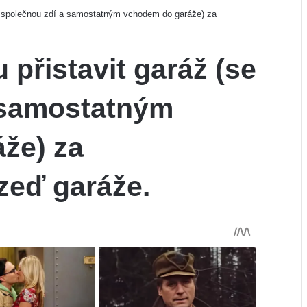
e společnou zdí a samostatným vchodem do garáže) za
přistavit garáž (se
 samostatným
že) za
zeď garáže.