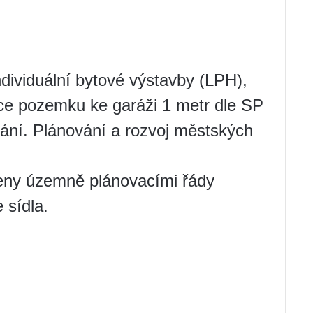
ividuální bytové výstavby (LPH),
ice pozemku ke garáži 1 metr dle SP
ní. Plánování a rozvoj městských
eny územně plánovacími řády
 sídla.