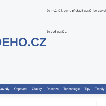
Je možné k domu přistavit garáž (se spol
že zeď garáže.
DEHO.CZ
Pinterest
Navody
Odpovedi
Otazky
Recenze
Technologie
Tipy
Trendy