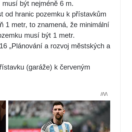
 musí být nejméně 6 m.
t od hranic pozemku k přístavkům
oň 1 metr, to znamená, že minimální
pozemku musí být 1 metr.
16 „Plánování a rozvoj městských a
řístavku (garáže) k červeným