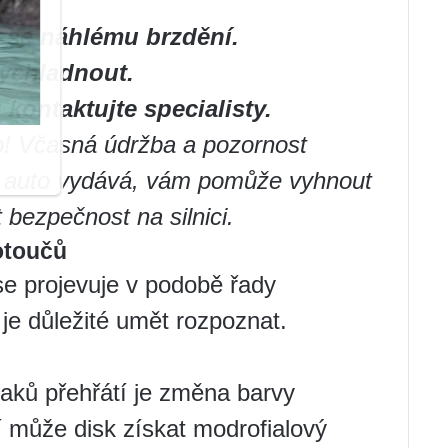
e se náhlému brzdění.
ychladnout.
kontaktujte specialisty.
o! Včasná údržba a pozornost
e auto vydává, vám pomůže vyhnout
bezpečnost na silnici.
otoučů
se projevuje v podobě řady
 je důležité umět rozpoznat.
naků přehřátí je změna barvy
í může disk získat modrofialový