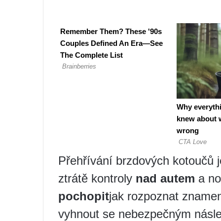
Přehřívání brzdových kotoučů 
ztrátě kontroly
nad autem
a no
pochopit
jak rozpoznat zname
vyhnout se nebezpečným násl