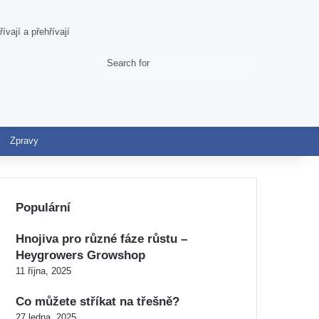
ívají a přehřívají
Search
Switch skin
for
Zpravy
Populární
Hnojiva pro různé fáze růstu –
Heygrowers Growshop
11 října, 2025
Co můžete stříkat na třešně?
27 ledna, 2025