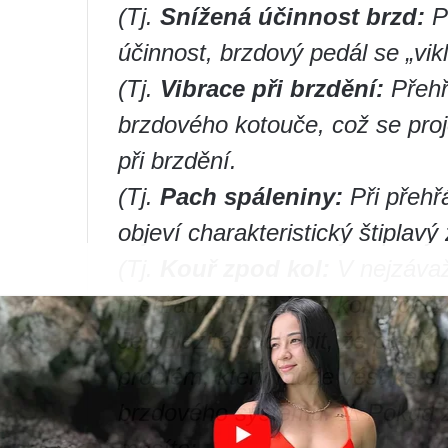
(Tj.
Snížená účinnost brzd:
Př
účinnost, brzdový pedál se „vik
(Tj.
Vibrace při brzdění:
Přehř
brzdového kotouče, což se proj
při brzdění.
(Tj.
Pach spáleniny:
Při přehř
objeví charakteristický štiplavý
(Tj.
Kouř zpod kol:
V nejzávaž
přehřátí, může zpod kol vycház
Je důležité pochopit, že přehř
problém, který může vést ke sn
brzdového systému. ⚠️ Pokud 