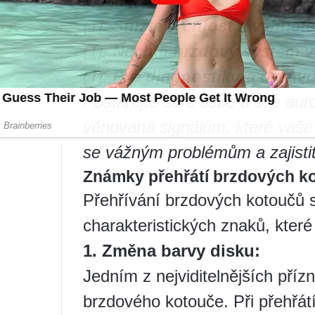
musíte:
(Tj.
Snižte rychlost a vyhnět
(Tj.
Nechte brzdový systém v
(Tj.
Pro diagnostiku a opravu 
Postarejte se o sebe a své aut
věnovaná signálům, které vaš
se vážným problémům a zajistit 
Známky přehřátí brzdových k
Přehřívání brzdových kotoučů 
charakteristických znaků, které
1. Změna barvy disku:
Jedním z nejviditelnějších příz
brzdového kotouče. Při přehřát