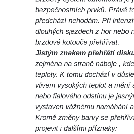
bezpečnostních prvků. Právě to
předchází nehodám. Při intenzi
dlouhých sjezdech z hor nebo
brzdové kotouče přehřívat.
Jistým znakem přehřátí disku
zejména na straně náboje , kde
teploty. K tomu dochází v důsl
vlivem vysokých teplot a mění 
nebo fialového odstínu je jasn
vystaven vážnému namáhání a 
Kromě změny barvy se přehřív
projevit i dalšími příznaky: