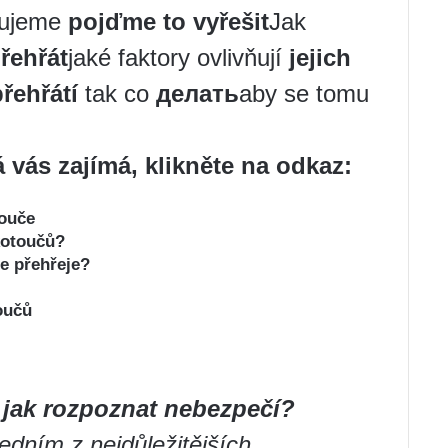
sujeme
pojďme to vyřešit
Jak
řehřát
jaké faktory ovlivňují
jejich
přehřátí
tak co
делать
aby se tomu
á vás zajímá, klikněte na odkaz:
touče
kotoučů?
e přehřeje?
oučů
 jak rozpoznat nebezpečí?
edním z nejdůležitějších