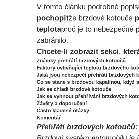
V tomto článku podrobně popi
pochopit
že brzdové kotouče
p
teplota
proč je to nebezpečné
zabránilo.
Chcete-li zobrazit sekci, kter
Známky přehřátí brzdových kotoučů
Faktory ovlivňující teplotu brzdového ko
Jaká jsou nebezpečí přehřátí brzdových 
Co se stane s brzdovou kapalinou, když s
Jak se chladí brzdové kotouče
Jak se vyhnout přehřívání brzdových kot
Závěry a doporučení
Často kladené otázky
Komentář
Přehřátí brzdových kotoučů:
Brzdový systém automobilu je j