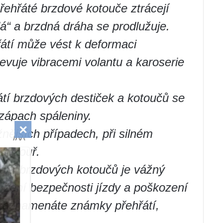
ehřáté brzdové kotouče ztrácejí
lá“ a brzdná dráha se prodlužuje.
átí může vést k deformaci
evuje vibracemi volantu a karoserie
átí brzdových destiček a kotoučů se
 zápach spáleniny.
nějších případech, při silném
et kouř.
ívání brzdových kotoučů je vážný
ížení bezpečnosti jízdy a poškození
zaznamenáte známky přehřátí,