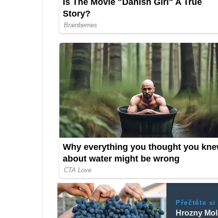
Přečtěte si
Hrozny Mold