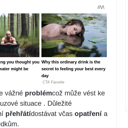
je vážné
problém
což může vést ke
uzové situace . Důležité
ní
přehřátí
dostávat včas
opatření
a
edkům.