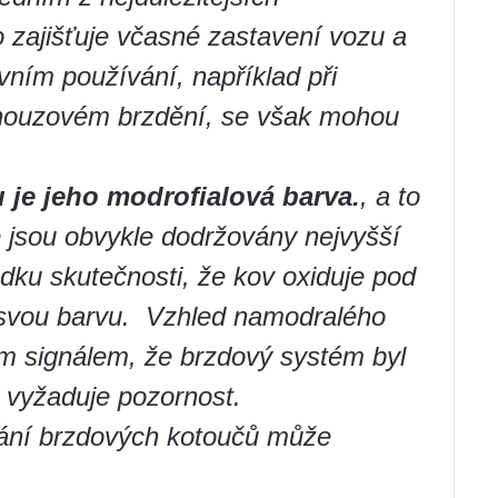
 zajišťuje včasné zastavení vozu a
vním používání, například při
 nouzovém brzdění, se však mohou
 je jeho modrofialová barva.
, a to
 jsou obvykle dodržovány nejvyšší
edku skutečnosti, že kov oxiduje pod
svou barvu. ️ Vzhled namodralého
ým signálem, že brzdový systém byl
vyžaduje pozornost.
ání brzdových kotoučů může