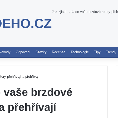
Jak zjistit, zda se vaše brzdové rotory přehř
DEHO.CZ
Pinterest
Navody
Odpovedi
Otazky
Recenze
Technologie
Tipy
Trendy
tory přehřívají a přehřívají
se vaše brzdové
a přehřívají