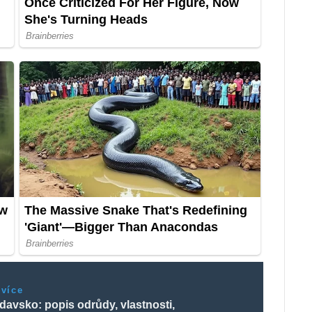
 více
avsko: popis odrůdy, vlastnosti,