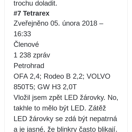
trochu doladit.
#7 Tetrarex
Zveřejněno 05. února 2018 –
16:33
Členové
1 238 zpráv
Petrohrad
OFA 2,4; Rodeo B 2,2; VOLVO
850T5; GW H3 2,0T
Vložil jsem zpět LED žárovky. No,
takhle to mělo být LED. Zátěž
LED žárovky se zdá být nepatrná
a je jasné, že blinkry často blikají.