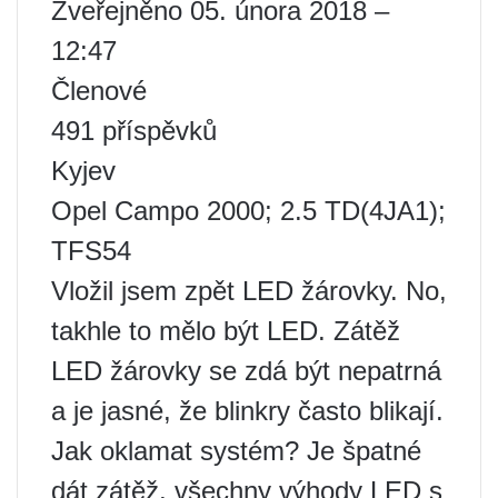
Zveřejněno 05. února 2018 –
12:47
Členové
491 příspěvků
Kyjev
Opel Campo 2000; 2.5 TD(4JA1);
TFS54
Vložil jsem zpět LED žárovky. No,
takhle to mělo být LED. Zátěž
LED žárovky se zdá být nepatrná
a je jasné, že blinkry často blikají.
Jak oklamat systém? Je špatné
dát zátěž, všechny výhody LED s