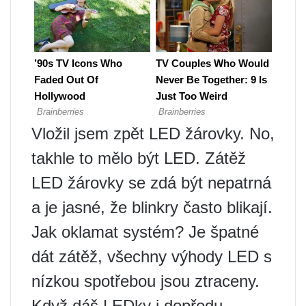
Vložil jsem zpět LED žárovky. No,
takhle to mělo být LED. Zátěž
LED žárovky se zdá být nepatrná
a je jasné, že blinkry často blikají.
Jak oklamat systém? Je špatné
dát zátěž, všechny výhody LED s
nízkou spotřebou jsou ztraceny.
Když dáš LEDky i dopředu,