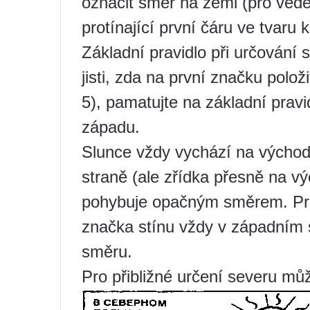
označit směr na zemi (pro vede
protínající první čáru ve tvaru 
Základní pravidlo při určování s
jisti, zda na první značku polo
5), pamatujte na základní pravi
západu.
Slunce vždy vychází na východ
straně (ale zřídka přesně na v
pohybuje opačným směrem. Pro
značka stínu vždy v západním
směru.
Pro přibližné určení severu můž