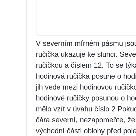
V severním mírném pásmu jsou
ručička ukazuje ke slunci. Seve
ručičkou a číslem 12. To se tý
hodinová ručička posune o hod
jih vede mezi hodinovou ručičko
hodinové ručičky posunou o hod
mělo vzít v úvahu číslo 2 Pokud s
čára severní, nezapomeňte, že 
východní části oblohy před pol