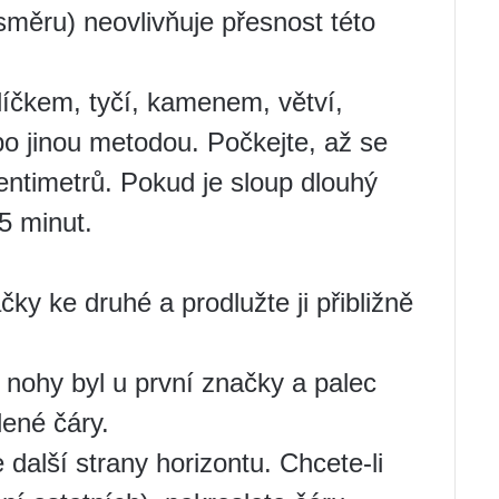
 směru) neovlivňuje přesnost této
íčkem, tyčí, kamenem, větví,
o jinou metodou. Počkejte, až se
entimetrů. Pokud je sloup dlouhý
5 minut.
ky ke druhé a prodlužte ji přibližně
 nohy byl u první značky a palec
lené čáry.
 další strany horizontu. Chcete-li