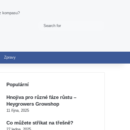
bez kompasu?
Search
Switch skin
for
Zpravy
Populární
Hnojiva pro různé fáze růstu –
Heygrowers Growshop
11 října, 2025
Co můžete stříkat na třešně?
27 ledna, 2025