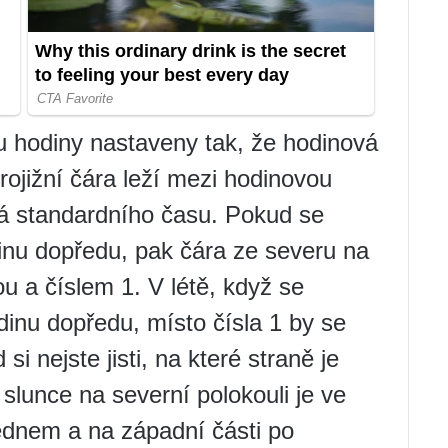
 hodiny nastaveny tak, že hodinová
rojižní čára leží mezi hodinovou
ká standardního času. Pokud se
inu dopředu, pak čára ze severu na
u a číslem 1. V létě, když se
inu dopředu, místo čísla 1 by se
i nejste jisti, na které straně je
slunce na severní polokouli je ve
ednem a na západní části po