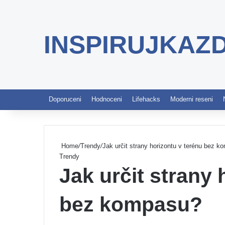
INSPIRUJKAZ
Doporuceni
Hodnoceni
Lifehacks
Moderni reseni
Home
/
Trendy
/
Jak určit strany horizontu v terénu bez 
Trendy
Jak určit strany 
bez kompasu?