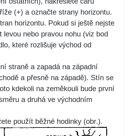
ní ostatních), nakreslete čáru
kříže (+) a označte strany horizontu.
tran horizontu. Pokud si ještě nejste
žit levou nebo pravou nohu (viz bod
dlo, které rozlišuje východ od
ní straně a zapadá na západní
ýchodě a přesně na západě). Stín se
to kdekoli na zeměkouli bude první
 směru a druhá ve východním
ete použít běžné hodinky (obr.).