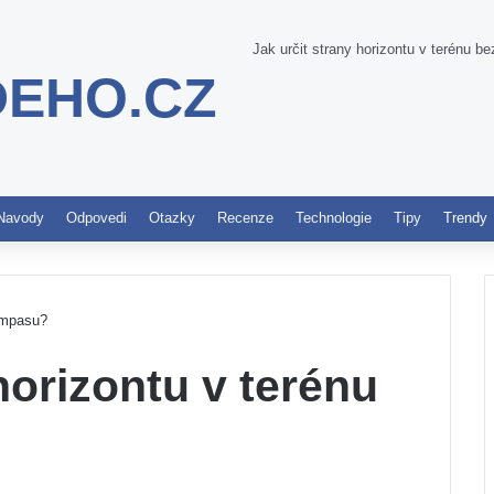
Jak určit strany horizontu v terénu 
DEHO.CZ
Pinterest
Navody
Odpovedi
Otazky
Recenze
Technologie
Tipy
Trendy
kompasu?
horizontu v terénu