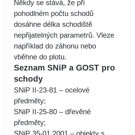
Někdy se stává, že při
pohodlném počtu schodů
dosáhne délka schodiště
nepřijatelných parametrů. Vleze
například do záhonu nebo
vběhne do plotu.
Seznam SNiP a GOST pro
schody
SNiP II-23-81 – ocelové
předměty;
SNiP II-25-80 – dřevěné
předměty;
SNiP 35-01 2001 – objekty s