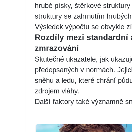
hrubé písky, štěrkové struktury 
struktury se zahrnutím hrubých
Výsledek výpočtu se obvykle z
Rozdíly mezi standardní
zmrazování
Skutečné ukazatele, jak ukazuje
předepsaných v normách. Jejich
sněhu a ledu, které chrání půd
zdrojem vláhy.
Další faktory také významně sni