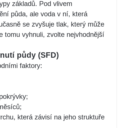
typy základů. Pod vlivem
ění půda, ale voda v ní, která
časně se zvyšuje tlak, který může
e tomu vyhnuli, zvolte nejvhodnější
nutí půdy (SFD)
odními faktory:
pokrývky;
měsíců;
chu, která závisí na jeho struktuře