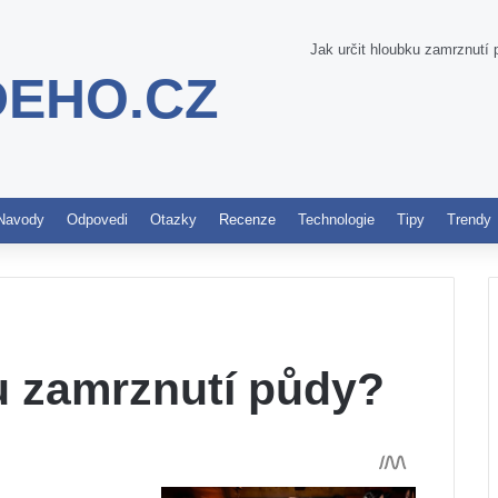
Jak určit hloubku zamrznutí
DEHO.CZ
Pinterest
Navody
Odpovedi
Otazky
Recenze
Technologie
Tipy
Trendy
u zamrznutí půdy?