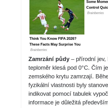
Zamrzání půdy
– přírodní jev,
teploměr klesá pod 0°C. Čím je 
zemského krytu zamrzají. Během
fyzikální vlastnosti byly stano
indikovat pomocí tabulek vypoč
informace je důležitá předevší