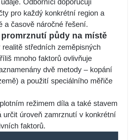
í údaje. Odborníci doporučují
čty pro každý konkrétní region a
ité a časově náročné řešení.
 promrznutí půdy na místě
realitě středních zeměpisných
íliš mnoho faktorů ovlivňuje
 zaznamenány dvě metody – kopání
země) a použití speciálního měřiče
eplotním režimem díla a také stavem
určit úroveň zamrznutí v konkrétní
ivních faktorů.