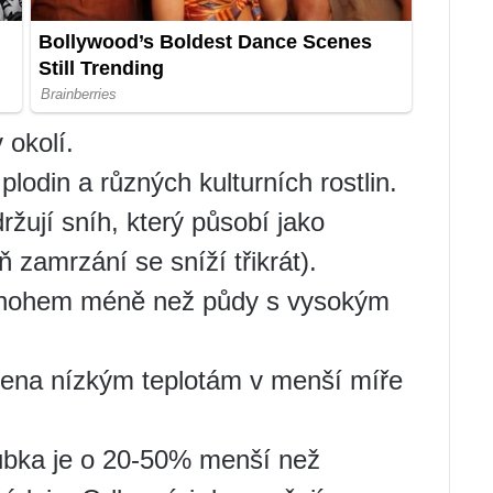
 okolí.
lodin a různých kulturních rostlin.
ržují sníh, který působí jako
ň zamrzání se sníží třikrát).
í mnohem méně než půdy s vysokým
vena nízkým teplotám v menší míře
ubka je o 20-50% menší než