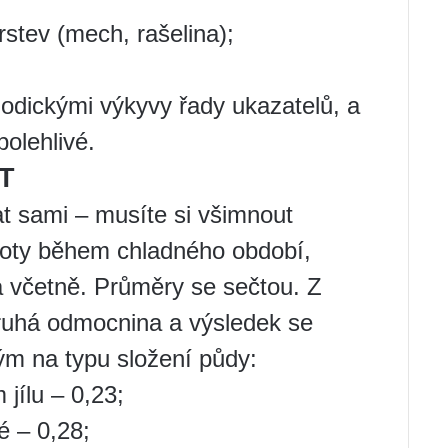
rstev (mech, rašelina);
odickými výkyvy řady ukazatelů, a
olehlivé.
GT
t sami – musíte si všimnout
loty během chladného období,
na včetně. Průměry se sečtou. Z
druhá odmocnina a výsledek se
ým na typu složení půdy:
jílu – 0,23;
é – 0,28;