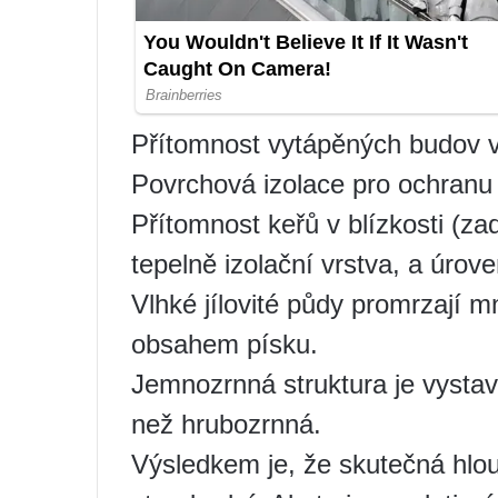
Přítomnost vytápěných budov v
Povrchová izolace pro ochranu p
Přítomnost keřů v blízkosti (zad
tepelně izolační vrstva, a úrove
Vlhké jílovité půdy promrzaj
obsahem písku.
Jemnozrnná struktura je vysta
než hrubozrnná.
Výsledkem je, že skutečná hlo