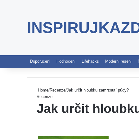
INSPIRUJKAZ
Doporuceni
Hodnoceni
Lifehacks
Moderni reseni
Home
/
Recenze
/
Jak určit hloubku zamrznutí půdy?
Recenze
Jak určit hloubk