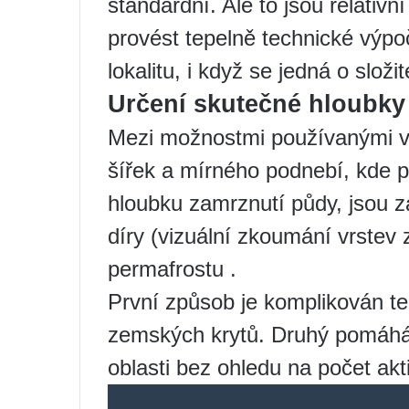
standardní. Ale to jsou relativn
provést tepelně technické výpo
lokalitu, i když se jedná o slož
Určení skutečné hloubky
Mezi možnostmi používanými v 
šířek a mírného podnebí, kde př
hloubku zamrznutí půdy, jsou
díry (vizuální zkoumání vrstev 
permafrostu .
První způsob je komplikován t
zemských krytů. Druhý pomáhá 
oblasti bez ohledu na počet akt