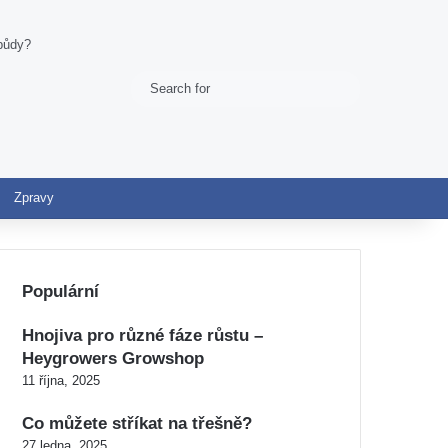
 půdy?
Search
Switch skin
for
Zpravy
Populární
Hnojiva pro různé fáze růstu –
Heygrowers Growshop
11 října, 2025
Co můžete stříkat na třešně?
27 ledna, 2025