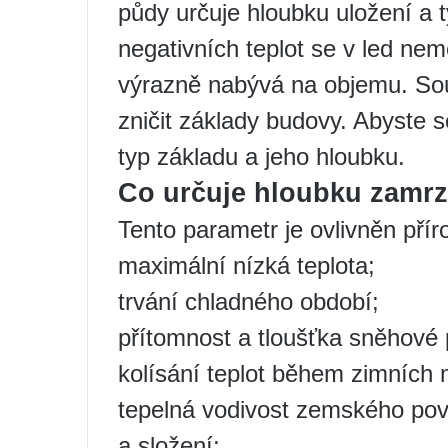
půdy určuje hloubku uložení a 
negativních teplot se v led nem
výrazně nabývá na objemu. Sou
zničit základy budovy. Abyste s
typ základu a jeho hloubku.
Co určuje hloubku zamrz
Tento parametr je ovlivněn přír
maximální nízká teplota;
trvání chladného období;
přítomnost a tloušťka sněhové 
kolísání teplot během zimních 
tepelná vodivost zemského povr
a složení;