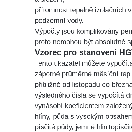
přítomnost tepelně izolačních v
podzemní vody.
Výpočty jsou komplikovány peri
proto nemohou být absolutně sp
Vzorec pro stanovení H
Tento ukazatel můžete vypočíta
záporné průměrné měsíční tep
přibližně od listopadu do břez
výsledného čísla se vypočítá 
vynásobí koeficientem založen
hlíny, půda s vysokým obsahem 
písčité půdy, jemné hlinitopísčit