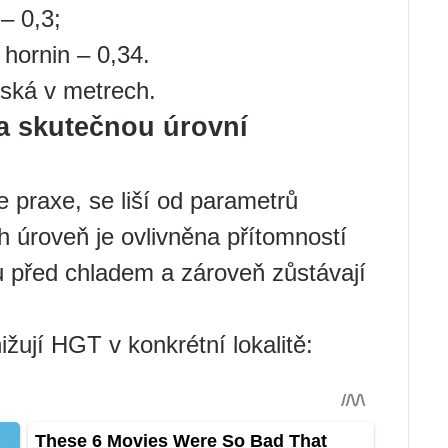
– 0,3;
 hornin – 0,34.
íská v metrech.
 a skutečnou úrovní
 praxe, se liší od parametrů
 úroveň je ovlivněna přítomností
u před chladem a zároveň zůstávají
žují HGT v konkrétní lokalitě: