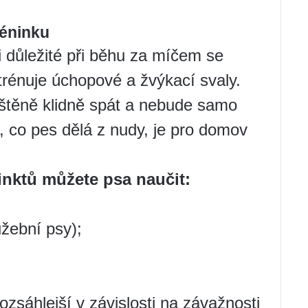
réninku
 důležité při běhu za míčem se
 trénuje úchopové a žvýkací svaly.
 štěně klidně spát a nebude samo
o, co pes dělá z nudy, je pro domov
inktů můžete psa naučit:
užební psy);
sáhlejší v závislosti na závažnosti