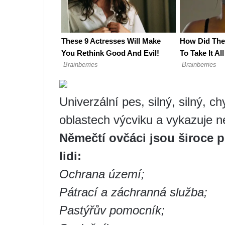
Univerzální pes, silný, silný, c
oblastech výcviku a vykazuje n
Němečtí ovčáci jsou široce 
lidi:
Ochrana území;
Pátrací a záchranná služba;
Pastýřův pomocník;