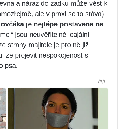
pevná a náraz do zadku může vést k
amozřejmě, ale v praxi se to stává).
ovčáka je nejlépe postavena na
ci“ jsou neuvěřitelně loajální
e strany majitele je pro ně již
 lze projevit nespokojenost s
o psa.