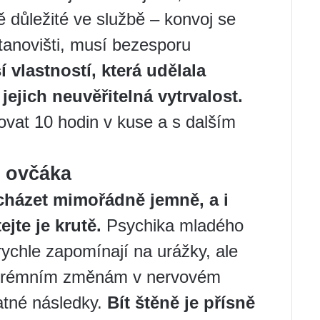
ě důležité ve službě – konvoj se
stanovišti, musí bezesporu
í vlastností, která udělala
jejich neuvěřitelná vytrvalost.
at 10 hodin v kuse a s dalším
 ovčáka
cházet mimořádně jemně, a i
jte je krutě.
Psychika mladého
 rychle zapomínají na urážky, ale
 extrémním změnám v nervovém
atné následky.
Bít štěně je přísně