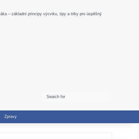
a – základní principy výcviku, tipy a triky pro úspěšný
Search
Switch skin
for
Zpravy