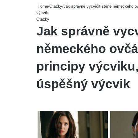
Home
/
Otazky
/
Jak správně vycvičit štěně německého ovč
výcvik
Otazky
Jak správně vycv
německého ovčák
principy výcviku,
úspěšný výcvik