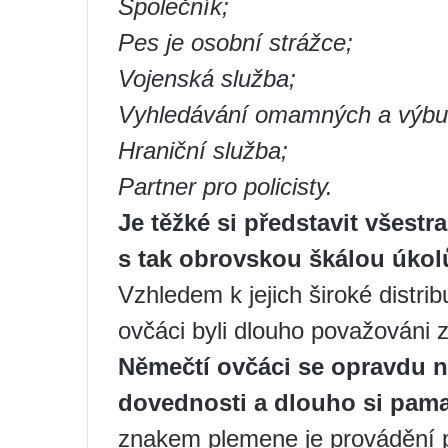
Společník;
Pes je osobní strážce;
Vojenská služba;
Vyhledávání omamných a výbuš
Hraniční služba;
Partner pro policisty.
Je těžké si představit všestr
s tak obrovskou škálou úkol
Vzhledem k jejich široké distri
ovčáci byli dlouho považováni z
Němečtí ovčáci se opravdu ne
dovednosti a dlouho si pama
znakem plemene je provádění po