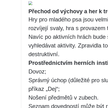
Přechod od výchovy a her k t
Hry pro mladého psa jsou velmi
rozvíjejí svaly, hra s provazem
Navíc po aktivních hrách bude
vyhledávat aktivity. Zpravidla t
destruktivní.
Prostřednictvím herních inst
Dovoz;
Správný úchop (důležité pro sl
příkaz „Dej“;
Nošení předmětů v zubech.
Seznam dovedností může být roz