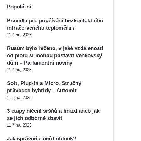
Populární
Pravidla pro používání bezkontaktního
infračerveného teploměru /
11 října, 2025
Rusům bylo řečeno, v jaké vzdálenosti
od plotu si mohou postavit venkovský
dům – Parlamentní noviny
11 října, 2025
Soft, Plug-in a Micro. Stručný
průvodce hybridy – Automir
11 října, 2025
3 etapy ničení sršňů a hnízd aneb jak
se jich odborně zbavit
11 října, 2025
Jak správně změřit oblouk?