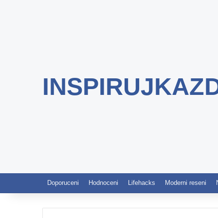
INSPIRUJKAZ
Doporuceni
Hodnoceni
Lifehacks
Moderni reseni