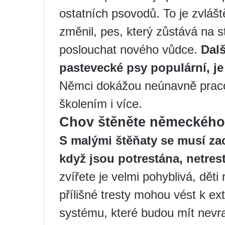
ostatních psovodů. To je zvlášt
změnil, pes, který zůstává na 
poslouchat nového vůdce.
Dalš
pastevecké psy populární, je 
Němci dokážou neúnavně pracov
školením i více.
Chov štěněte německého
S malými štěňaty se musí za
když jsou potrestána, netreste
zvířete je velmi pohyblivá, děti
přílišné tresty mohou vést k
systému, které budou mít nevr