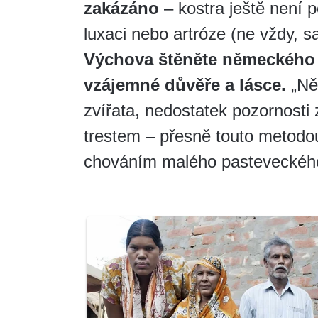
zakázáno
– kostra ještě není 
luxaci nebo artróze (ne vždy, s
Výchova štěněte německého 
vzájemné důvěře a lásce.
„Něm
zvířata, nedostatek pozornosti z
trestem – přesně touto metodou
chováním malého pasteveckéh