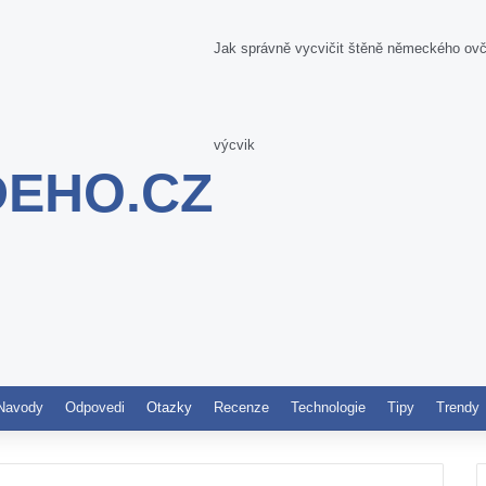
Jak správně vycvičit štěně německého ovčák
výcvik
DEHO.CZ
Pinterest
Navody
Odpovedi
Otazky
Recenze
Technologie
Tipy
Trendy