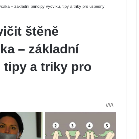
áka – základní principy výcviku, tipy a triky pro úspěšný
ičit štěně
a – základní
 tipy a triky pro