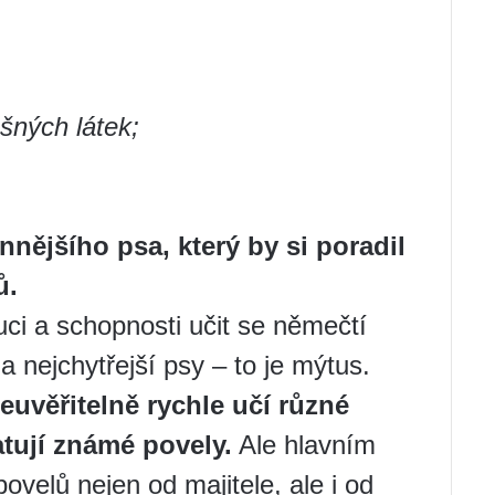
ných látek;
annějšího psa, který by si poradil
ů.
buci a schopnosti učit se němečtí
a nejchytřejší psy – to je mýtus.
uvěřitelně rychle učí různé
tují známé povely.
Ale hlavním
velů nejen od majitele, ale i od