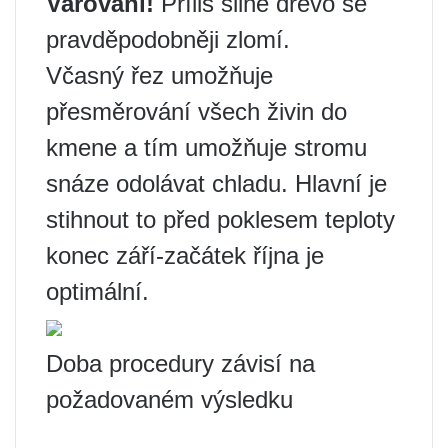
Varování!
Příliš silné dřevo se
pravděpodobněji zlomí.
Včasný řez umožňuje
přesměrování všech živin do
kmene a tím umožňuje stromu
snáze odolávat chladu. Hlavní je
stihnout to před poklesem teploty
konec září-začátek října je
optimální.
Doba procedury závisí na
požadovaném výsledku