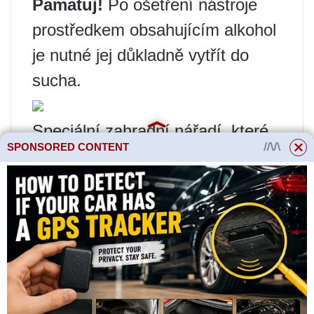
Pamatuj!
Po ošetření nástroje
prostředkem obsahujícím alkohol
je nutné jej důkladně vytřít do
sucha.
Speciální zahradní nářadí, které
SPONSORED CONTENT
vám umožní správně provést
postup
Při prořezávání švestek se
obvykle používají tři typy řezů:
Při použití metody „kroužku“
musíte vyříznout celou větev
nebo výhonek. Místo řezu by