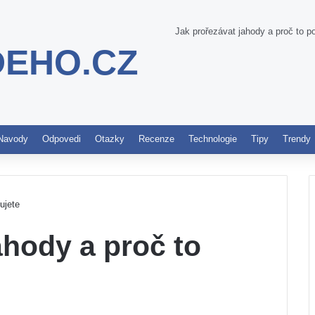
Jak prořezávat jahody a proč to po
DEHO.CZ
Pinterest
Navody
Odpovedi
Otazky
Recenze
Technologie
Tipy
Trendy
ujete
ahody a proč to