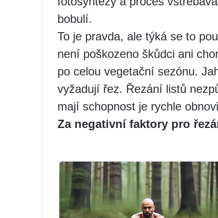
fotosyntézy a proces vstřebáván
bobulí.
To je pravda, ale týká se to pou
není poškozeno škůdci ani cho
po celou vegetační sezónu. Jaho
vyžadují řez. Řezání listů nez
mají schopnost je rychle obnovi
Za negativní faktory pro řezá