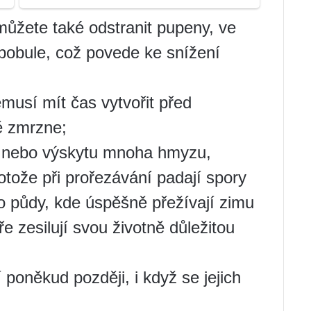
můžete také odstranit pupeny, ve
bobule, což povede ke snížení
musí mít čas vytvořit před
ě zmrzne;
ě nebo výskytu mnoha hmyzu,
otože při prořezávání padají spory
 půdy, kde úspěšně přežívají zimu
ře zesilují svou životně důležitou
 poněkud později, i když se jejich