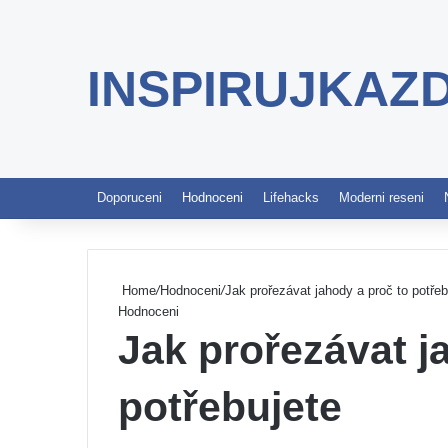
INSPIRUJKAZ
Doporuceni
Hodnoceni
Lifehacks
Moderni reseni
Home
/
Hodnoceni
/
Jak prořezávat jahody a proč to potřeb
Hodnoceni
Jak prořezávat j
potřebujete