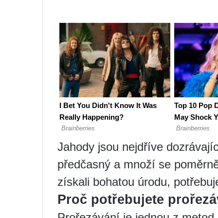
Jahody jsou nejdříve dozrávajíc
předčasný a množí se poměrně
získali bohatou úrodu, potřebuj
Proč potřebujete prořez
Prořezávání je jednou z metod 