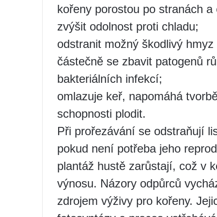
kořeny porostou po stranách a 
zvýšit odolnost proti chladu;
odstranit možný škodlivý hmyz 
částečně se zbavit patogenů r
bakteriálních infekcí;
omlazuje keř, napomáhá tvorbě
schopnosti plodit.
Při prořezávání se odstraňují li
pokud není potřeba jeho repro
plantáž hustě zarůstají, což v
výnosu. Názory odpůrců vycháze
zdrojem výživy pro kořeny. Jej