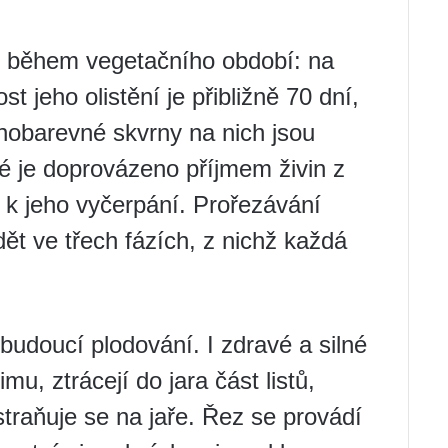
3x během vegetačního období: na
st jeho olistění je přibližně 70 dní,
nobarevné skvrny na nich jsou
é je doprovázeno příjmem živin z
 k jeho vyčerpání. Prořezávání
dět ve třech fázích, z nichž každá
 budoucí plodování. I zdravé a silné
mu, ztrácejí do jara část listů,
traňuje se na jaře. Řez se provádí