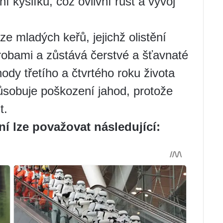
í kyslíku, což ovlivní růst a vývoj
ze mladých keřů, jejichž olistění
robami a zůstává čerstvé a šťavnaté
dy třetího a čtvrtého roku života
působuje poškození jahod, protože
t.
ní lze považovat následující: