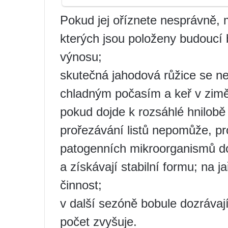
Pokud jej oříznete nesprávně, 
kterých jsou položeny budoucí 
výnosu;
skutečná jahodová růžice se ne
chladným počasím a keř v zim
pokud dojde k rozsáhlé hnilob
prořezávání listů nepomůže, pr
patogenních mikroorganismů do
a získávají stabilní formu; na ja
činnost;
v další sezóně bobule dozrávají
počet zvyšuje.