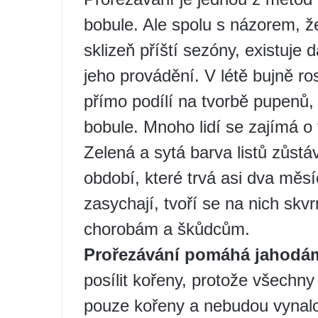
bobule. Ale spolu s názorem, ž
sklizeň příští sezóny, existuje 
jeho provádění. V létě bujně ros
přímo podílí na tvorbě pupenů,
bobule. Mnoho lidí se zajímá o 
Zelená a sytá barva listů zůs
období, které trvá asi dva měsí
zasychají, tvoří se na nich skvr
chorobám a škůdcům.
Prořezávání pomáhá jahodám
posílit kořeny, protože všechn
pouze kořeny a nebudou vynalože