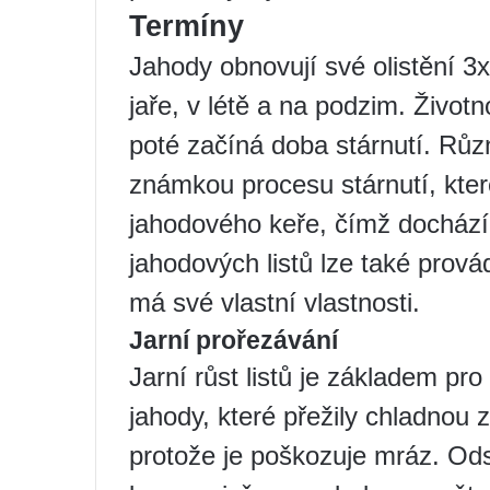
Termíny
Jahody obnovují své olistění 
jaře, v létě a na podzim. Životno
poté začíná doba stárnutí. Růz
známkou procesu stárnutí, kter
jahodového keře, čímž dochází
jahodových listů lze také prová
má své vlastní vlastnosti.
Jarní prořezávání
Jarní růst listů je základem pro
jahody, které přežily chladnou zi
protože je poškozuje mráz. Ods