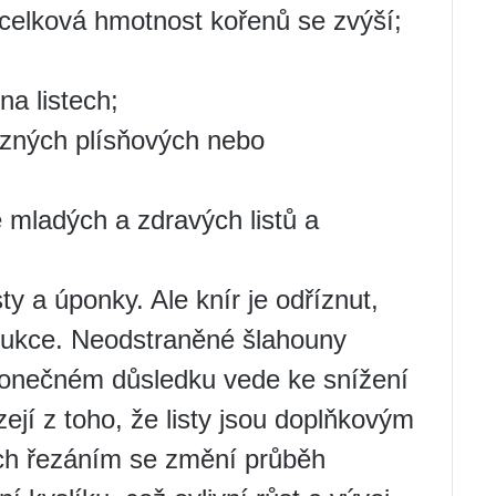
celková hmotnost kořenů se zvýší;
na listech;
ůzných plísňových nebo
 mladých a zdravých listů a
sty a úponky. Ale knír je odříznut,
dukce. Neodstraněné šlahouny
 konečném důsledku vede ke snížení
jí z toho, že listy jsou doplňkovým
ich řezáním se změní průběh