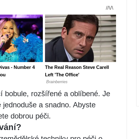
í bobule, rozšířené a oblíbené. Je
 jednoduše a snadno. Abyste
ete dobrou péči.
ávání?
zemědělské techniky pro péči o