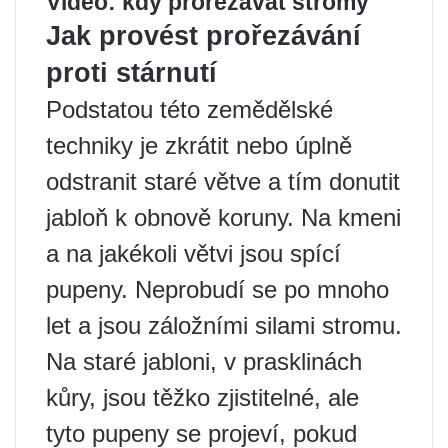
Video: kdy prořezávat stromy
Jak provést prořezávání
proti stárnutí
Podstatou této zemědělské
techniky je zkrátit nebo úplně
odstranit staré větve a tím donutit
jabloň k obnově koruny. Na kmeni
a na jakékoli větvi jsou spící
pupeny. Neprobudí se po mnoho
let a jsou záložními silami stromu.
Na staré jabloni, v prasklinách
kůry, jsou těžko zjistitelné, ale
tyto pupeny se projeví, pokud