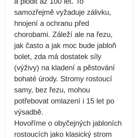
a plodit až 100 let. To
samozřejmě vyžaduje zálivku,
hnojení a ochranu před
chorobami. Záleží ale na řezu,
jak často a jak moc bude jabloň
bolet, zda má dostatek síly
(výživy) na kladení a pěstování
bohaté úrody. Stromy rostoucí
samy, bez řezu, mohou
potřebovat omlazení i 15 let po
výsadbě.
Hovoříme o obyčejných jabloních
rostoucích jako klasický strom