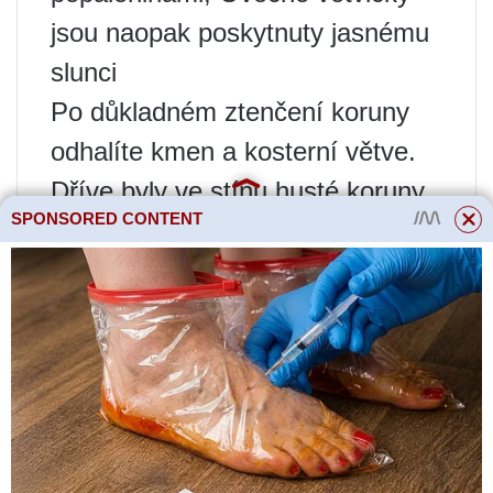
jsou naopak poskytnuty jasnému
slunci
Po důkladném ztenčení koruny
odhalíte kmen a kosterní větve.
Dříve byly ve stínu husté koruny,
SPONSORED CONTENT
po prořezání se zvyšuje riziko
úpalu a hlubokých mrazových
děr. Často, po prudké změně
osvětlení, se na stromech vyvine
černá rakovina. Abyste tomu
zabránili, nezapomeňte jabloně
bělit každý podzim, zejména před