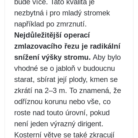
bude více. Tato kvalita je
nezbytná i pro mladý stromek
například po zmrznutí.
Nejdůležitější operací
zmlazovacího řezu je radikální
snížení výšky stromu.
Aby bylo
vhodné se o jabloň v budoucnu
starat, sbírat její plody, kmen se
zkrátí na 2–3 m. To znamená, že
odříznou korunu nebo vše, co
roste nad touto úrovní, pokud
není jeden výrazný dirigent.
Kosterní větve se také zkracují