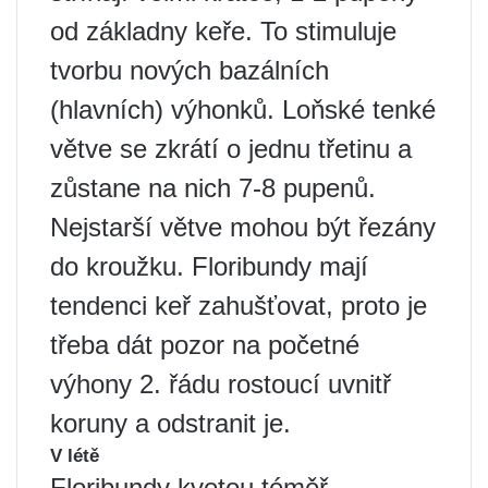
od základny keře. To stimuluje
tvorbu nových bazálních
(hlavních) výhonků. Loňské tenké
větve se zkrátí o jednu třetinu a
zůstane na nich 7-8 pupenů.
Nejstarší větve mohou být řezány
do kroužku. Floribundy mají
tendenci keř zahušťovat, proto je
třeba dát pozor na početné
výhony 2. řádu rostoucí uvnitř
koruny a odstranit je.
V létě
Floribundy kvetou téměř