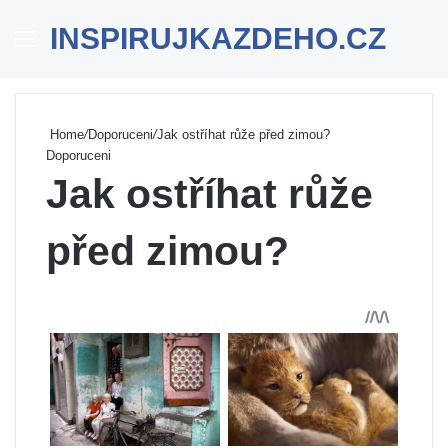
INSPIRUJKAZDEHO.CZ
Menu
Se
Home
/
Doporuceni
/
Jak ostříhat růže před zimou?
Doporuceni
Jak ostříhat růže
před zimou?