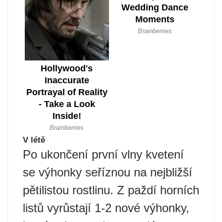
V létě
Po ukončení první vlny kvetení
se výhonky seříznou na nejbližší
pětilistou rostlinu. Z paždí horních
listů vyrůstají 1-2 nové výhonky,