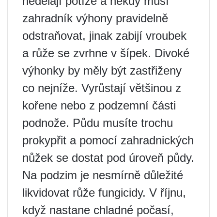
nedělají potíže a někdy musí
zahradník výhony pravidelně
odstraňovat, jinak zabijí vroubek
a růže se zvrhne v šípek. Divoké
výhonky by měly být zastřiženy
co nejníže. Vyrůstají většinou z
kořene nebo z podzemní části
podnože. Půdu musíte trochu
prokypřit a pomocí zahradnických
nůžek se dostat pod úroveň půdy.
Na podzim je nesmírně důležité
likvidovat růže fungicidy. V říjnu,
když nastane chladné počasí,