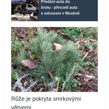
Předání auta do
šrotu - převzetí auta
s odvozem v Moskvě
Růže je pokryta smrkovými
větvemi