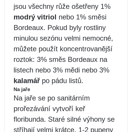
jsou všechny růže ošetřeny 1%
modrý vitriol
nebo 1% směsi
Bordeaux. Pokud byly rostliny
minulou sezónu velmi nemocné,
můžete použít koncentrovanější
roztok: 3% směs Bordeaux na
listech nebo 3% mědi nebo 3%
kalamář
po pádu listů.
Na jaře
Na jaře se po sanitárním
prořezávání vytvoří keř
floribunda. Staré silné výhony se
stříhají velmi krátce, 1-2 pupeny