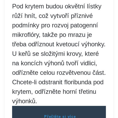
Pod krytem budou okvětní lístky
růží hnít, což vytvoří příznivé
podmínky pro rozvoj patogenní
mikroflóry, takže po mrazu je
třeba odříznout kvetoucí výhonky.
U keřů se složitými krovy, které
na koncích výhonů tvoří vidlici,
odřízněte celou rozvětvenou část.
Chcete-li odstranit floribunda pod
krytem, ​​odřízněte horní třetinu
výhonků.
Přečtěte si více