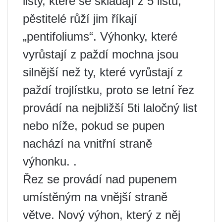
listy, které se skládají z 5 listů;
pěstitelé růží jim říkají
„pentifoliums“. Výhonky, které
vyrůstají z paždí mochna jsou
silnější než ty, které vyrůstají z
paždí trojlístku, proto se letní řez
provádí na nejbližší 5ti laločný list
nebo níže, pokud se pupen
nachází na vnitřní straně
výhonku. .
Řez se provádí nad pupenem
umístěným na vnější straně
větve. Nový výhon, který z něj