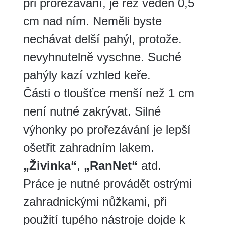
při prořezávání, je řez veden 0,5
cm nad ním. Neměli byste
nechávat delší pahýl, protože.
nevyhnutelně vyschne. Suché
pahýly kazí vzhled keře.
Části o tloušťce menší než 1 cm
není nutné zakrývat. Silné
výhonky po prořezávání je lepší
ošetřit zahradním lakem.
„Živinka“
,
„RanNet“
atd.
Práce je nutné provádět ostrými
zahradnickými nůžkami, při
použití tupého nástroje dojde k