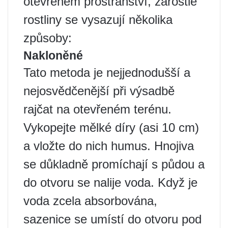
otevřeném prostranství, zarostlé
rostliny se vysazují několika
způsoby:
Nakloněné
Tato metoda je nejjednodušší a
nejosvědčenější při výsadbě
rajčat na otevřeném terénu.
Vykopejte mělké díry (asi 10 cm)
a vložte do nich humus. Hnojiva
se důkladně promíchají s půdou a
do otvoru se nalije voda. Když je
voda zcela absorbována,
sazenice se umístí do otvoru pod