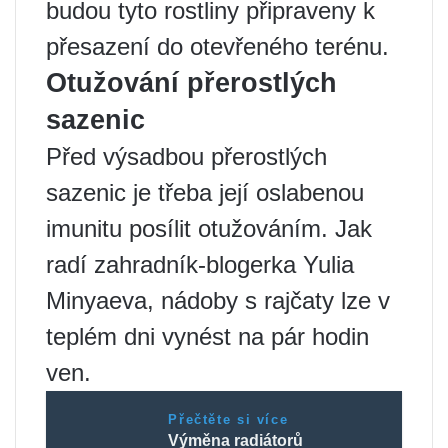
budou tyto rostliny připraveny k
přesazení do otevřeného terénu.
Otužování přerostlých
sazenic
Před výsadbou přerostlých
sazenic je třeba její oslabenou
imunitu posílit otužováním. Jak
radí zahradník-blogerka Yulia
Minyaeva, nádoby s rajčaty lze v
teplém dni vynést na pár hodin
ven.
Přečtěte si více
Výměna radiátorů