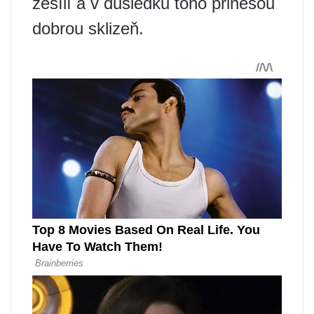
zesílí a v důsledku toho přinesou
dobrou sklizeň.