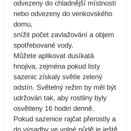
odvezeny do chladnější místnosti
nebo odvezeny do venkovského
domu,
snížit počet zavlažování a objem
spotřebované vody.
Můžete aplikovat dusíkatá
hnojiva, zejména pokud listy
sazenic získaly světle zelený
odstín. Světelný režim by měl být
udržován tak, aby rostliny byly
osvětleny 16 hodin denně.
Pokud sazenice rajčat přerostly a
do výsadby ve volné půdě je ještě