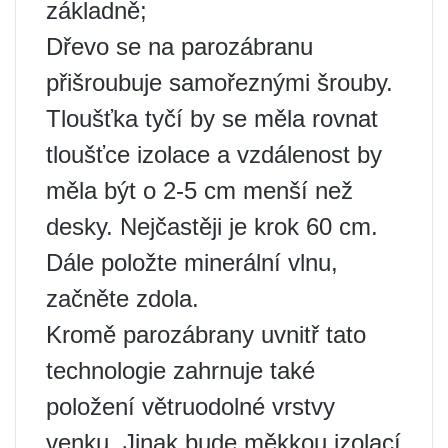
základně;
Dřevo se na parozábranu
přišroubuje samořeznými šrouby.
Tloušťka tyčí by se měla rovnat
tloušťce izolace a vzdálenost by
měla být o 2-5 cm menší než
desky. Nejčastěji je krok 60 cm.
Dále položte minerální vlnu,
začněte zdola.
Kromě parozábrany uvnitř tato
technologie zahrnuje také
položení větruodolné vrstvy
venku. Jinak bude měkkou izolací