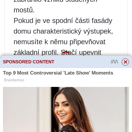
mostů.
Pokud je ve spodní části fasády
domu charakteristický výstupek,
nemusíte k němu připevňovat
základní profil. Stačí upevnit
hydroizolaci, která zabrání
SPONSORED CONTENT
pronikání vlhkosti do izolace.
Po instalaci minerální vlny nebo
pěnového polystyrenu je důležité
materiál okamžitě zakrýt
vodotěsnou a větruodolnou
membránou. Nechráněný