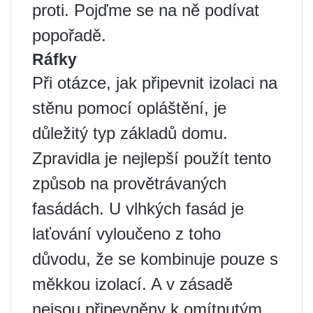
proti. Pojďme se na ně podívat
popořadě.
Ráfky
Při otázce, jak připevnit izolaci na
stěnu pomocí opláštění, je
důležitý typ základů domu.
Zpravidla je nejlepší použít tento
způsob na provětrávaných
fasádách. U vlhkých fasád je
laťování vyloučeno z toho
důvodu, že se kombinuje pouze s
měkkou izolací. A v zásadě
nejsou připevněny k omítnutým