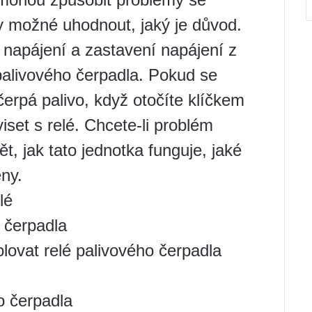
y možné uhodnout, jaký je důvod.
napájení a zastavení napájení z
 palivového čerpadla. Pokud se
čerpá palivo, když otočíte klíčkem
set s relé. Chcete-li problém
t, jak tato jednotka funguje, jaké
eny.
lé
o čerpadla
lovat relé palivového čerpadla
o čerpadla