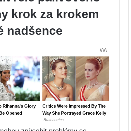
ny krok za krokem
é nadšence
 mohou způsobit problémy se