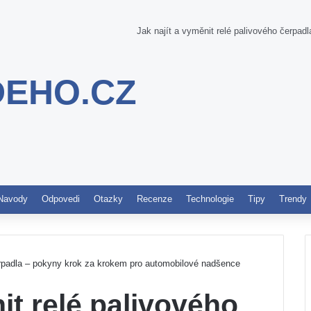
Jak najít a vyměnit relé palivového čerpa
DEHO.CZ
Pinterest
Navody
Odpovedi
Otazky
Recenze
Technologie
Tipy
Trendy
čerpadla – pokyny krok za krokem pro automobilové nadšence
it relé palivového