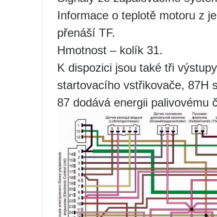
Informace o teplotě motoru z je
přenáší TF.
Hmotnost – kolík 31.
K dispozici jsou také tři výstu
startovacího vstřikovače, 87H
87 dodává energii palivovému 