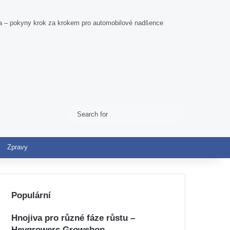
dla – pokyny krok za krokem pro automobilové nadšence
Search
Switch skin
for
Zpravy
Populární
Hnojiva pro různé fáze růstu –
Heygrowers Growshop