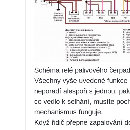
Schéma relé palivového čerpad
Všechny výše uvedené funkce m
neporadí alespoň s jednou, pak
co vedlo k selhání, musíte poch
mechanismus funguje.
Když řidič přepne zapalování do