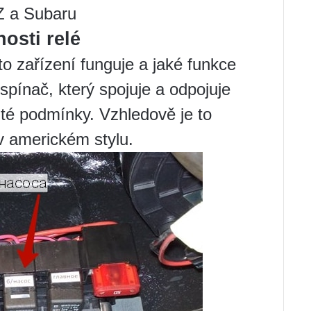
Z a Subaru
osti relé
to zařízení funguje a jaké funkce
 spínač, který spojuje a odpojuje
ité podmínky. Vzhledově je to
v americkém stylu.