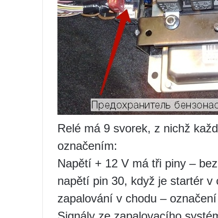
Relé má 9 svorek, z nichž kaž
označením:
Napětí + 12 V má tři piny – be
napětí pin 30, když je startér 
zapalování v chodu – označení
Signály ze zapalovacího systé