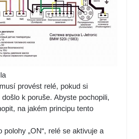
la
usí provést relé, pokud si
 došlo k poruše. Abyste pochopili,
opit, na jakém principu tento
 polohy „ON“, relé se aktivuje a