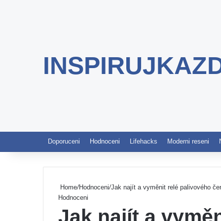
INSPIRUJKAZ
Doporuceni
Hodnoceni
Lifehacks
Moderni reseni
Home
/
Hodnoceni
/
Jak najít a vyměnit relé palivového 
Hodnoceni
Jak najít a vyměn