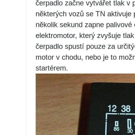
čerpadlo začne vytvářet tlak v 
některých vozů se TN aktivuje p
několik sekund zapne palivové č
elektromotor, který zvyšuje tla
čerpadlo spustí pouze za urči
motor v chodu, nebo je to možn
startérem.