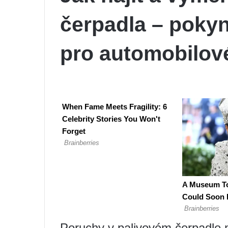
čerpadla – poky
pro automobilov
Poruchy v palivovém čerpadle