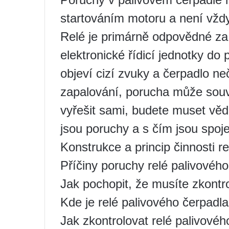
startováním motoru a není vžd
Relé je primárně odpovědné za 
elektronické řídicí jednotky do
objeví cizí zvuky a čerpadlo ne
zapalování, porucha může souvi
vyřešit sami, budete muset vědě
jsou poruchy a s čím jsou spoj
Konstrukce a princip činnosti re
Příčiny poruchy relé palivovéh
Jak pochopit, že musíte zkontro
Kde je relé palivového čerpadla
Jak zkontrolovat relé palivovéh