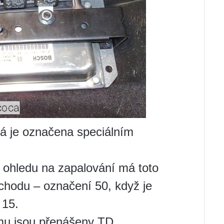
dá je označena speciálním
z ohledu na zapalování má toto
v chodu – označení 50, když je
 15.
mu jsou přenášeny TD.