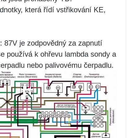
dnotky, která řídí vstřikování KE,
py: 87V je zodpovědný za zapnutí
 se používá k ohřevu lambda sondy a
čerpadlu nebo palivovému čerpadlu.