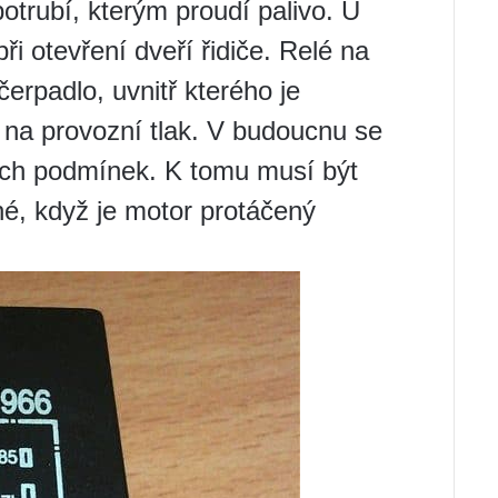
potrubí, kterým proudí palivo. U
ři otevření dveří řidiče. Relé na
erpadlo, uvnitř kterého je
k na provozní tlak. V budoucnu se
tých podmínek. K tomu musí být
é, když je motor protáčený