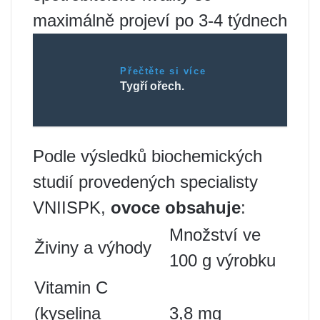
maximálně projeví po 3-4 týdnech
Přečtěte si více
Tygří ořech.
Podle výsledků biochemických
studií provedených specialisty
VNIISPK,
ovoce obsahuje
:
Množství ve
Živiny a výhody
100 g výrobku
Vitamin C
(kyselina
3,8 mg