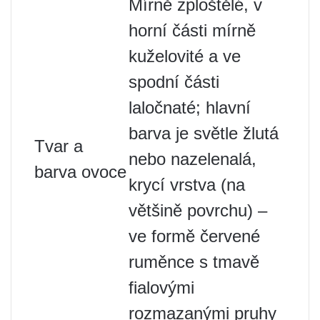
Mírně zploštělé, v
horní části mírně
kuželovité a ve
spodní části
laločnaté; hlavní
barva je světle žlutá
Tvar a
nebo nazelenalá,
barva ovoce
krycí vrstva (na
většině povrchu) –
ve formě červené
ruměnce s tmavě
fialovými
rozmazanými pruhy