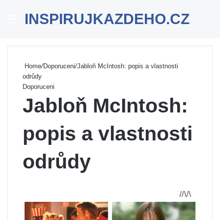
INSPIRUJKAZDEHO.CZ
Menu
Se
Home
/
Doporuceni
/
Jabloň McIntosh: popis a vlastnosti
odrůdy
Doporuceni
Jabloň McIntosh:
popis a vlastnosti
odrůdy