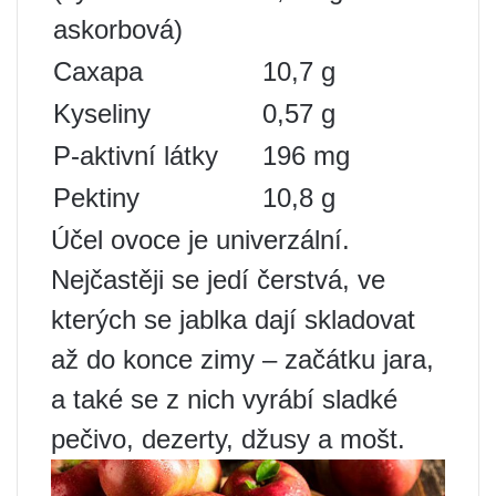
askorbová)
Сахара
10,7 g
Kyseliny
0,57 g
P-aktivní látky
196 mg
Pektiny
10,8 g
Účel ovoce je univerzální.
Nejčastěji se jedí čerstvá, ve
kterých se jablka dají skladovat
až do konce zimy – začátku jara,
a také se z nich vyrábí sladké
pečivo, dezerty, džusy a mošt.