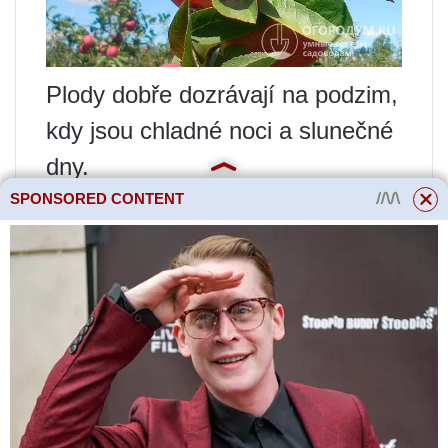
Plody dobře dozrávají na podzim,
kdy jsou chladné noci a slunečné
dny.
Za nedostatečného denního
SPONSORED CONTENT
světla mají jablka nevýraznou
barvu a měkkou dužninu a před
sklizní vykazují tendenci
opadávat.
Odrůda má slabou odolnost proti
strupovitosti. Pokud se nebudete