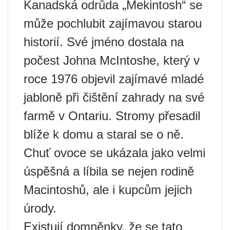
Kanadská odrůda „Mekintosh“ se
může pochlubit zajímavou starou
historií. Své jméno dostala na
počest Johna McIntoshe, který v
roce 1976 objevil zajímavé mladé
jabloně při čištění zahrady na své
farmě v Ontariu. Stromy přesadil
blíže k domu a staral se o ně.
Chuť ovoce se ukázala jako velmi
úspěšná a líbila se nejen rodině
Macintoshů, ale i kupcům jejich
úrody.
Existují domněnky, že se tato