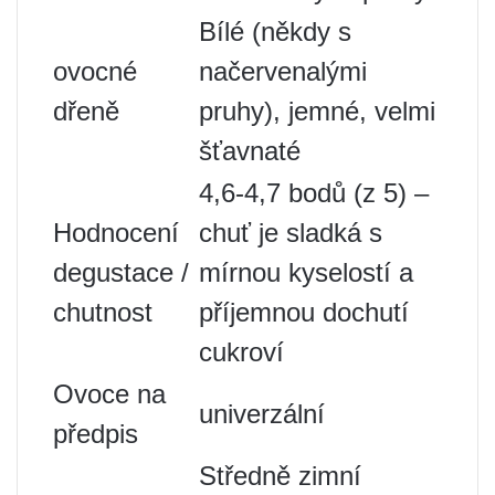
Bílé (někdy s
ovocné
načervenalými
dřeně
pruhy), jemné, velmi
šťavnaté
4,6-4,7 bodů (z 5) –
Hodnocení
chuť je sladká s
degustace /
mírnou kyselostí a
chutnost
příjemnou dochutí
cukroví
Ovoce na
univerzální
předpis
Středně zimní