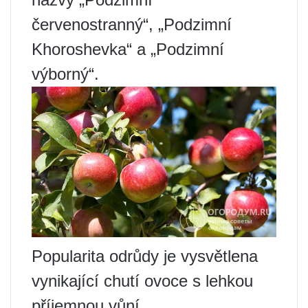
červenostranný“, „Podzimní
Khoroshevka“ a „Podzimní
výborný“.
Popularita odrůdy je vysvětlena
vynikající chutí ovoce s lehkou
příjemnou vůní.