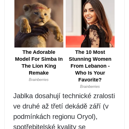
Jablka dosahují technické zralosti
ve druhé až třetí dekádě září (v
podmínkách regionu Oryol),
spotřebitelské kvality se