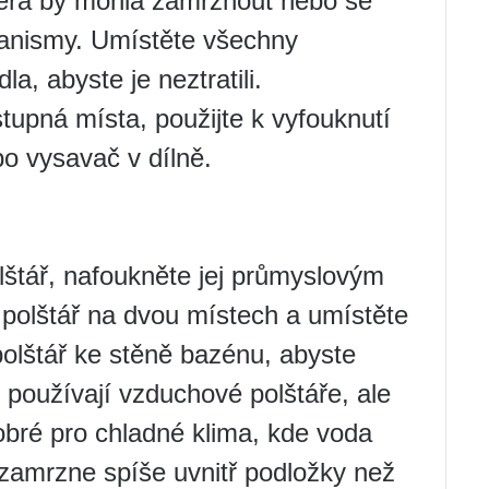
erá by mohla zamrznout nebo se
ganismy. Umístěte všechny
la, abyste je neztratili.
upná místa, použijte k vyfouknutí
o vysavač v dílně.
štář, nafoukněte jej průmyslovým
olštář na dvou místech a umístěte
polštář ke stěně bazénu, abyste
 používají vzduchové polštáře, ale
bré pro chladné klima, kde voda
zamrzne spíše uvnitř podložky než