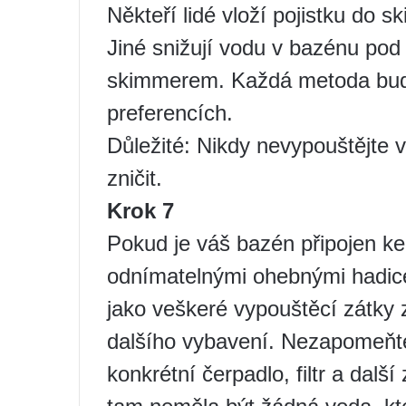
Někteří lidé vloží pojistku do
Jiné snižují vodu v bazénu po
skimmerem. Každá metoda bude 
preferencích.
Důležité: Nikdy nevypouštějte 
zničit.
Krok 7
Pokud je váš bazén připojen ke
odnímatelnými ohebnými hadicem
jako veškeré vypouštěcí zátky z
dalšího vybavení. Nezapomeňte
konkrétní čerpadlo, filtr a dal