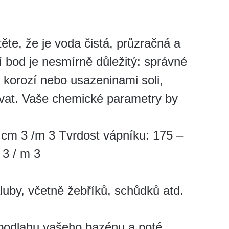
ěte, že je voda čistá, průzračná a
 bod je nesmírně důležitý: správné
 korozí nebo usazeninami soli,
vat. Vaše chemické parametry by
0 cm 3 /m 3 Tvrdost vápníku: 175 –
 3 / m 3
uby, včetně žebříků, schůdků atd.
 podlahu vašeho bazénu a poté