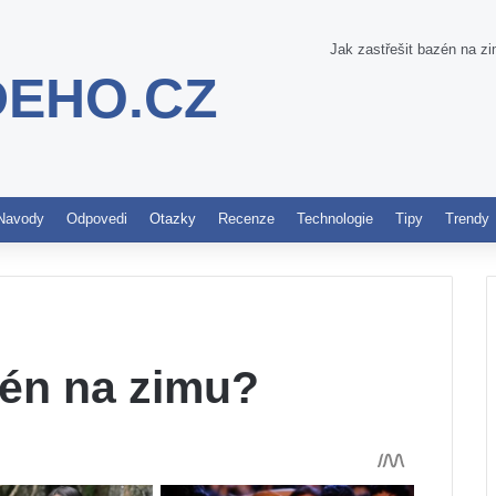
Jak zastřešit bazén na z
DEHO.CZ
Pinterest
Navody
Odpovedi
Otazky
Recenze
Technologie
Tipy
Trendy
zén na zimu?