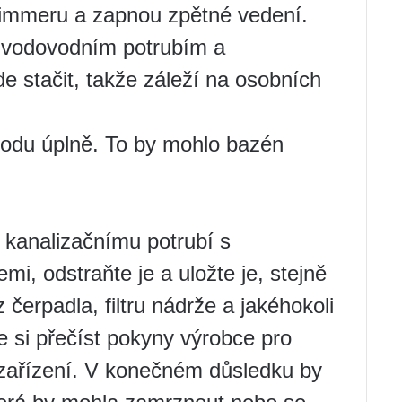
 skimmeru a zapnou zpětné vedení.
d vodovodním potrubím a
stačit, takže záleží na osobních
vodu úplně. To by mohlo bazén
 kanalizačnímu potrubí s
i, odstraňte je a uložte je, stejně
 čerpadla, filtru nádrže a jakéhokoli
 si přečíst pokyny výrobce pro
ší zařízení. V konečném důsledku by