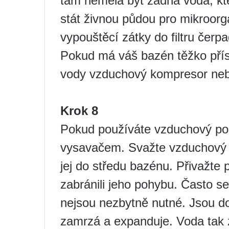
tam neměla být žádná voda, kt
stát živnou půdou pro mikroor
vypouštěcí zátky do filtru čerpad
Pokud má váš bazén těžko příst
vody vzduchový kompresor neb
Krok 8
Pokud používáte vzduchový pol
vysavačem. Svažte vzduchový p
jej do středu bazénu. Přivažte 
zabránili jeho pohybu. Často se
nejsou nezbytně nutné. Jsou do
zamrzá a expanduje. Voda tak 