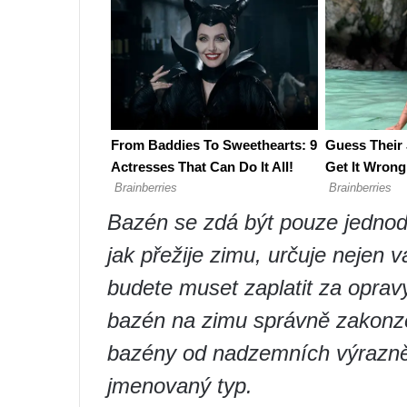
Bazén se zdá být pouze jedno
jak přežije zimu, určuje nejen v
budete muset zaplatit za opravy
bazén na zimu správně zakonze
bazény od nadzemních výrazně l
jmenovaný typ.