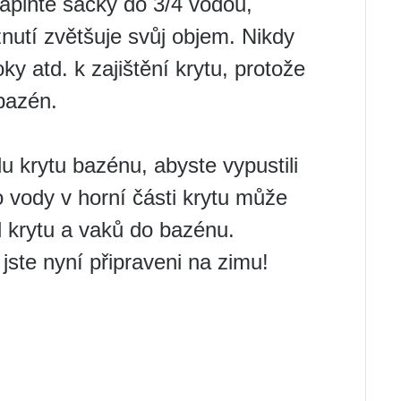
Naplňte sáčky do 3/4 vodou,
utí zvětšuje svůj objem. Nikdy
ky atd. k zajištění krytu, protože
bazén.
u krytu bazénu, abyste vypustili
 vody v horní části krytu může
d krytu a vaků do bazénu.
 jste nyní připraveni na zimu!