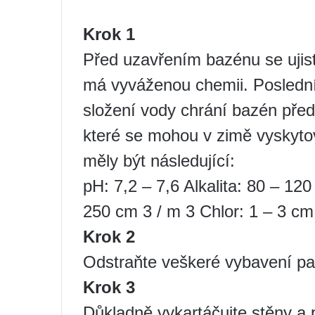
Krok 1
Před uzavřením bazénu se ujist
má vyváženou chemii. Poslední
složení vody chrání bazén před
které se mohou v zimě vyskyto
měly být následující:
pH: 7,2 – 7,6 Alkalita: 80 – 12
250 cm 3 / m 3 Chlor: 1 – 3 cm
Krok 2
Odstraňte veškeré vybavení pal
Krok 3
Důkladně vykartáčujte stěny a