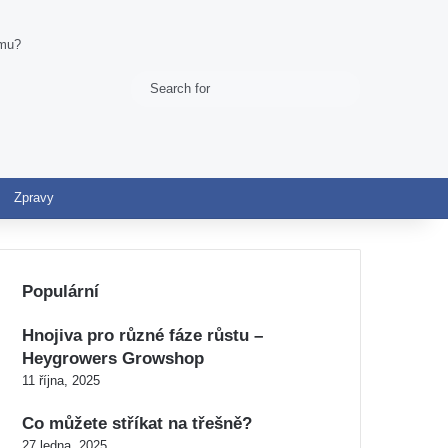
imu?
Search
Switch skin
for
Zpravy
Populární
Hnojiva pro různé fáze růstu –
Heygrowers Growshop
11 října, 2025
Co můžete stříkat na třešně?
27 ledna, 2025