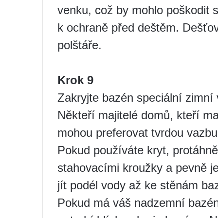
venku, což by mohlo poškodit s
k ochraně před deštěm. Dešťov
polštáře.
Krok 9
Zakryjte bazén speciální zimní 
Někteří majitelé domů, kteří ma
mohou preferovat tvrdou vazbu
Pokud používáte kryt, protáhn
stahovacími kroužky a pevně je
jít podél vody až ke stěnám ba
Pokud má váš nadzemní bazén 