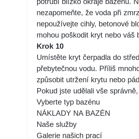
potrubí blízko okraje bazénu. 
nezapomeňte, že voda při zmrzn
nepoužívejte cihly, betonové blo
mohou poškodit kryt nebo váš 
Krok 10
Umístěte kryt čerpadla do střed
přebytečnou vodu. Příliš mnoho
způsobit utržení krytu nebo pá
Pokud jste udělali vše správně,
Vyberte typ bazénu
NÁKLADY NA BAZÉN
Naše služby
Galerie našich prací