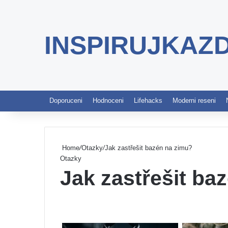
INSPIRUJKAZ
Doporuceni
Hodnoceni
Lifehacks
Moderni reseni
Home
/
Otazky
/
Jak zastřešit bazén na zimu?
Otazky
Jak zastřešit ba