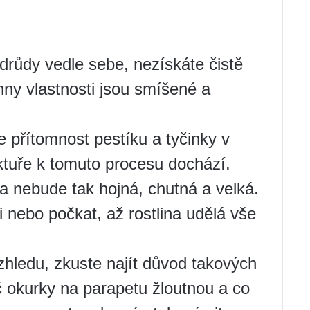
růdy vedle sebe, nezískáte čistě
hny vlastnosti jsou smíšené a
přítomnost pestíku a tyčinky v
ktuře k tomuto procesu dochází.
 nebude tak hojná, chutná a velká.
 nebo počkat, až rostlina udělá vše
hledu, zkuste najít důvod takových
 okurky na parapetu žloutnou a co