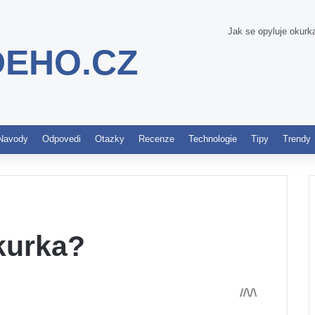
Jak se opyluje okurk
DEHO.CZ
Pinterest
Navody
Odpovedi
Otazky
Recenze
Technologie
Tipy
Trendy
kurka?