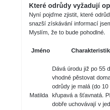
Které odrůdy vyžadují op
Nyní pojďme zjistit, které odrů
snazší získávání informací jse
Myslím, že to bude pohodlné.
Jméno
Charakteristik
Dává úrodu již po 55 
vhodné pěstovat doma
odrůdy je malá (do 10
Matilda
křupavá a šťavnatá. Pl
dobře uchovávají v je