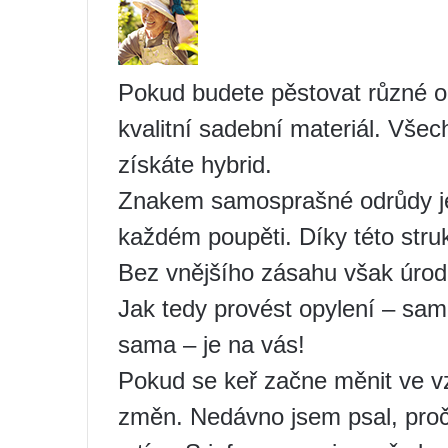
Pokud budete pěstovat různé od
kvalitní sadební materiál. Všec
získáte hybrid.
Znakem samosprašné odrůdy je 
každém poupěti. Díky této stru
Bez vnějšího zásahu však úroda
Jak tedy provést opylení – sami
sama – je na vás!
Pokud se keř začne měnit ve vz
změn. Nedávno jsem psal, proč