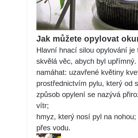
Jak můžete opylovat oku
Hlavní hnací silou opylování je
skvělá věc, abych byl upřímný
namáhat: uzavřené květiny kvet
prostřednictvím pylu, který od s
způsob opylení se nazývá přir
vítr;
hmyz, který nosí pyl na nohou;
přes vodu.