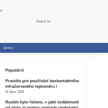
a?
Search
Switch skin
for
Zpravy
Populární
Pravidla pro používání bezkontaktního
infračerveného teploměru /
11 října, 2025
Rusům bylo řečeno, v jaké vzdálenosti
od plotu si mohou postavit venkovský