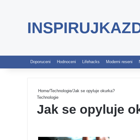
INSPIRUJKAZ
Doporuceni
Hodnoceni
Lifehacks
Moderni reseni
Home
/
Technologie
/
Jak se opyluje okurka?
Technologie
Jak se opyluje o