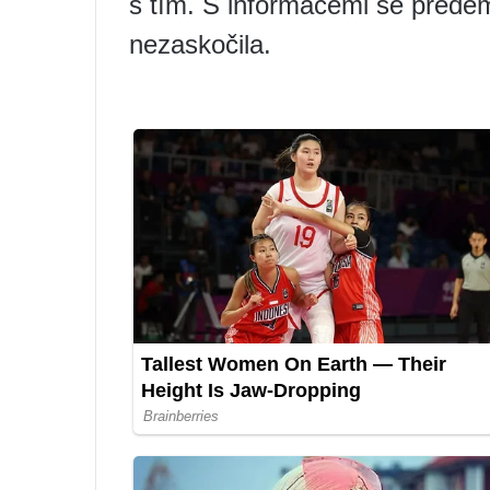
s tím. S informacemi se přede
nezaskočila.