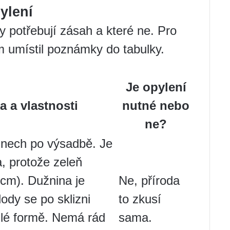
ylení
dy potřebují zásah a které ne. Pro
m umístil poznámky do tabulky.
Je opylení
a a vlastnosti
nutné nebo
ne?
dnech po výsadbě. Je
, protože zeleň
 cm). Dužnina je
Ne, příroda
ody se po sklizni
to zkusí
dlé formě. Nemá rád
sama.