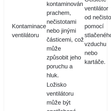
kontaminován
ventilátor
prachem,
od nečisto
nečistotami
Kontaminace
pomocí
nebo jinými
ventilátoru
stlačenéh
částicemi, což
vzduchu
může
nebo
způsobit jeho
kartáče.
poruchu a
hluk.
Ložisko
ventilátoru
může být