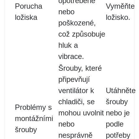
opotřebené
Porucha
Vyměňte
nebo
ložiska
ložisko.
poškozené,
což způsobuje
hluk a
vibrace.
Šrouby, které
připevňují
ventilátor k
Utáhněte
chladiči, se
šrouby
Problémy s
mohou uvolnit
nebo je
montážními
nebo
podle
šrouby
nesprávně
potřeby