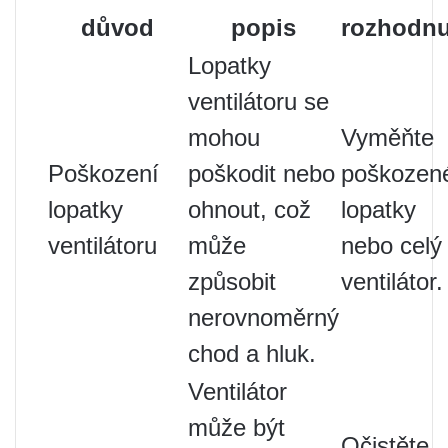
důvod
popis
rozhodnu
Lopatky
ventilátoru se
mohou
Vyměňte
Poškození
poškodit nebo
poškozen
lopatky
ohnout, což
lopatky
ventilátoru
může
nebo celý
způsobit
ventilátor.
nerovnoměrný
chod a hluk.
Ventilátor
může být
Očistěte