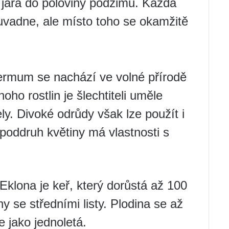
y jara do poloviny podzimu. Každá
 uvadne, ale místo toho se okamžitě
ermum se nachází ve volné přírodě
o rostlin je šlechtiteli uměle
ly. Divoké odrůdy však lze použít i
poddruh květiny má vlastnosti s
lona je keř, který dorůstá až 100
 se středními listy. Plodina se až
 jako jednoletá.