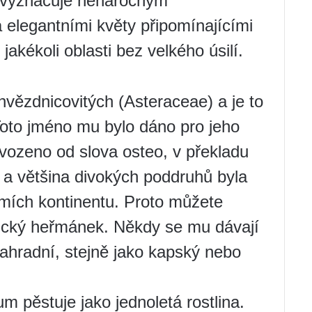
e vyznačuje nenáročným
a elegantními květy připomínajícími
akékoli oblasti bez velkého úsilí.
vězdnicovitých (Asteraceae) a je to
 Toto jméno mu bylo dáno pro jeho
vozeno od slova osteo, v překladu
y a většina divokých poddruhů byla
emích kontinentu. Proto můžete
frický heřmánek. Někdy se mu dávají
zahradní, stejně jako kapský nebo
m pěstuje jako jednoletá rostlina.