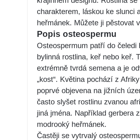
krajinném designu. Rostlina s
charakterem, láskou ke slunci 
heřmánek. Můžete ji pěstovat v j
Popis osteospermu
Osteospermum patří do čeledi h
bylinná rostlina, keř nebo keř.
extrémně tvrdá semena a je od
„kost“. Květina pochází z Afrik
poprvé objevena na jižních úz
často slyšet rostlinu zvanou a
jiná jména. Například gerbera 
modrooký heřmánek.
Častěji se vytrvalý osteospermu