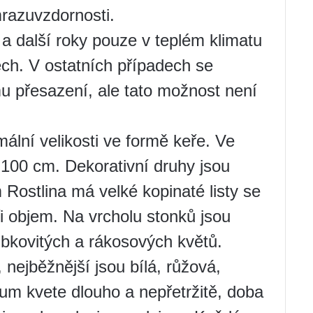
mrazuvzdornosti.
a další roky pouze v teplém klimatu
tech. V ostatních případech se
mu přesazení, ale tato možnost není
ní velikosti ve formě keře. Ve
 100 cm. Dekorativní druhy jsou
ostlina má velké kopinaté listy se
 objem. Na vrcholu stonků jsou
ubkovitých a rákosových květů.
 nejběžnější jsou bílá, růžová,
um kvete dlouho a nepřetržitě, doba