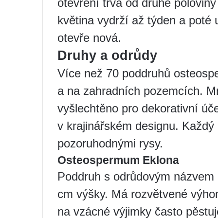
otevření trvá od druhé polovin
květina vydrží až týden a poté
otevře nová.
Druhy a odrůdy
Více než 70 poddruhů osteosp
a na zahradních pozemcích. Mnoh
vyšlechtěno pro dekorativní úče
v krajinářském designu. Každý 
pozoruhodnými rysy.
Osteospermum Eklona
Poddruh s odrůdovým názvem Ek
cm výšky. Má rozvětvené výhony
na vzácné výjimky často pěstuje