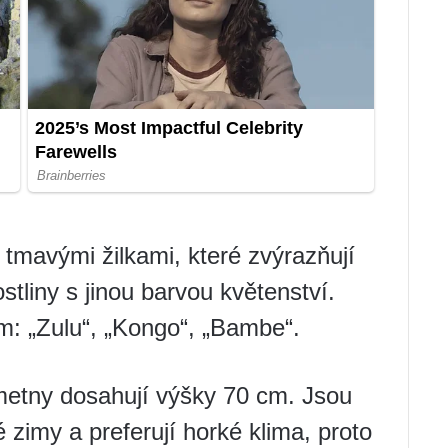
s tmavými žilkami, které zvýrazňují
ostliny s jinou barvou květenství.
: „Zulu“, „Kongo“, „Bambe“.
metny dosahují výšky 70 cm. Jsou
é zimy a preferují horké klima, proto