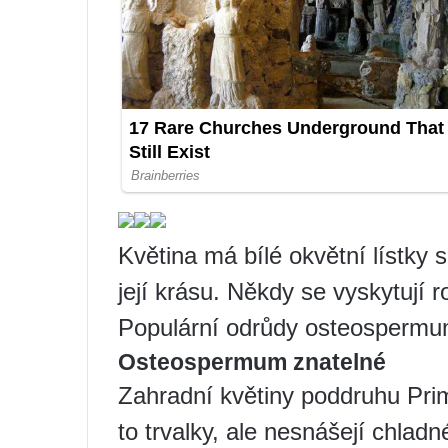
Květina má bílé okvětní lístky 
její krásu. Někdy se vyskytují r
Populární odrůdy osteospermum
Osteospermum znatelné
Zahradní květiny poddruhu Pri
to trvalky, ale nesnášejí chladn