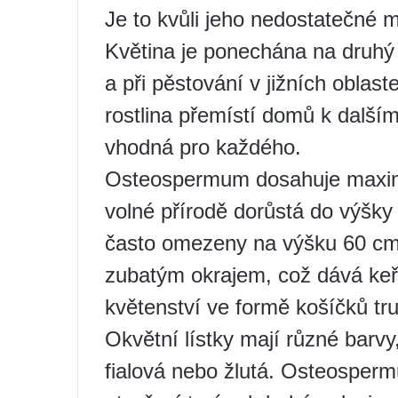
Je to kvůli jeho nedostatečné 
Květina je ponechána na druhý 
a při pěstování v jižních oblas
rostlina přemístí domů k další
vhodná pro každého.
Osteospermum dosahuje maximál
volné přírodě dorůstá do výšky
často omezeny na výšku 60 cm R
zubatým okrajem, což dává keři
květenství ve formě košíčků tr
Okvětní lístky mají různé barvy,
fialová nebo žlutá. Osteosperm