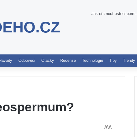
Jak oříznout osteosper
DEHO.CZ
Pinterest
Navody
Odpovedi
Otazky
Recenze
Technologie
Tipy
Trendy
steospermum?