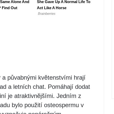
y a půvabnými květenstvími hrají
hrad a letních chat. Pomáhají dodat
í je atraktivnějšími. Jedním z
radu bylo použití osteospermu v