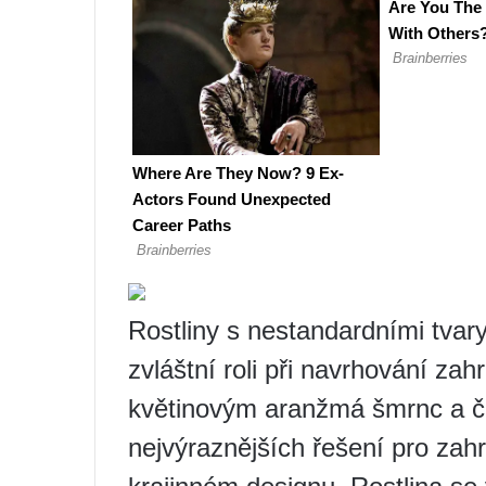
Rostliny s nestandardními tvar
zvláštní roli při navrhování za
květinovým aranžmá šmrnc a čin
nejvýraznějších řešení pro zah