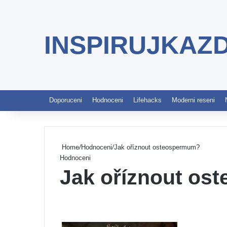
INSPIRUJKAZ
Doporuceni
Hodnoceni
Lifehacks
Moderni reseni
Home
/
Hodnoceni
/
Jak oříznout osteospermum?
Hodnoceni
Jak oříznout o