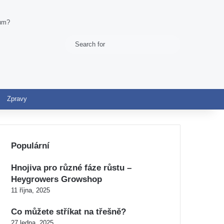
mum?
Search
Switch skin
for
Zpravy
Populární
Hnojiva pro různé fáze růstu –
Heygrowers Growshop
11 října, 2025
Co můžete stříkat na třešně?
27 ledna, 2025